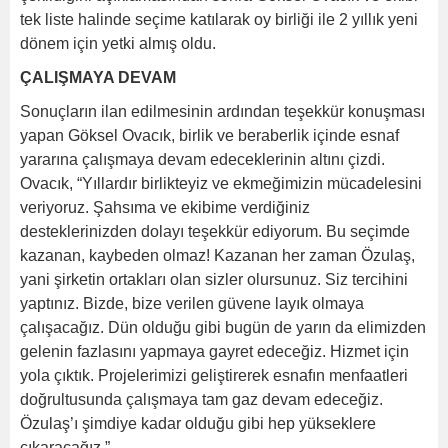
tek liste halinde seçime katılarak oy birliği ile 2 yıllık yeni
dönem için yetki almış oldu.
ÇALIŞMAYA DEVAM
Sonuçların ilan edilmesinin ardından teşekkür konuşması
yapan Göksel Ovacık, birlik ve beraberlik içinde esnaf
yararına çalışmaya devam edeceklerinin altını çizdi.
Ovacık, “Yıllardır birlikteyiz ve ekmeğimizin mücadelesini
veriyoruz. Şahsıma ve ekibime verdiğiniz
desteklerinizden dolayı teşekkür ediyorum. Bu seçimde
kazanan, kaybeden olmaz! Kazanan her zaman Özulaş,
yani şirketin ortakları olan sizler olursunuz. Siz tercihini
yaptınız. Bizde, bize verilen güvene layık olmaya
çalışacağız. Dün olduğu gibi bugün de yarın da elimizden
gelenin fazlasını yapmaya gayret edeceğiz. Hizmet için
yola çıktık. Projelerimizi geliştirerek esnafın menfaatleri
doğrultusunda çalışmaya tam gaz devam edeceğiz.
Özulaş’ı şimdiye kadar olduğu gibi hep yükseklere
çıkaracağız.”