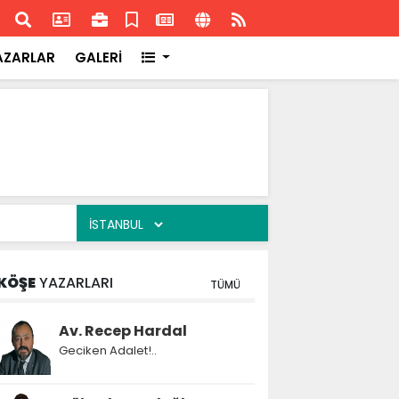
ransa'daki başarısı
Akran
AZARLAR
GALERİ
KÖŞE
YAZARLARI
TÜMÜ
Av. Recep Hardal
Geciken Adalet!..