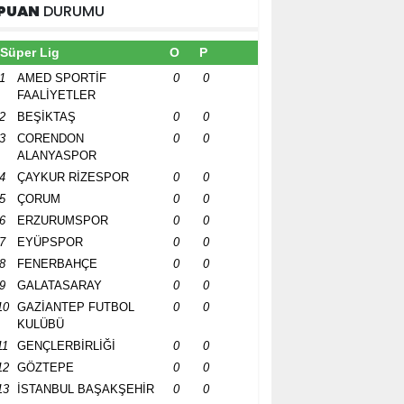
PUAN
DURUMU
Süper Lig
O
P
1
AMED SPORTİF
0
0
FAALİYETLER
2
BEŞİKTAŞ
0
0
3
CORENDON
0
0
ALANYASPOR
4
ÇAYKUR RİZESPOR
0
0
5
ÇORUM
0
0
6
ERZURUMSPOR
0
0
7
EYÜPSPOR
0
0
8
FENERBAHÇE
0
0
9
GALATASARAY
0
0
10
GAZİANTEP FUTBOL
0
0
KULÜBÜ
11
GENÇLERBİRLİĞİ
0
0
12
GÖZTEPE
0
0
13
İSTANBUL BAŞAKŞEHİR
0
0