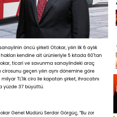
yiinin öncü şirketi Otokar, yılın ilk 6 aylık
t hakları kendine ait ürünleriyle 5 kıtada 60'tan
tokar, ticari ve savunma sanayiindeki araç
ında cirosunu geçen yılın aynı dönemine göre
,9 milyar TL'lik ciro ile kapatan şirket, ihracatını
a yüzde 37 büyüttü.
tokar Genel Müdürü Serdar Görgüç, “Bu zor