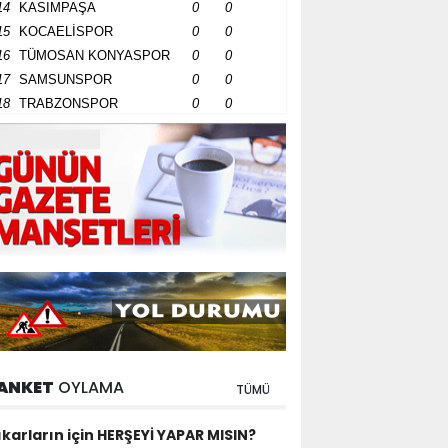
14
KASIMPAŞA
0
0
15
KOCAELİSPOR
0
0
16
TÜMOSAN KONYASPOR
0
0
17
SAMSUNSPOR
0
0
18
TRABZONSPOR
0
0
ANKET
OYLAMA
TÜMÜ
ıkarların için HERŞEYİ YAPAR MISIN?