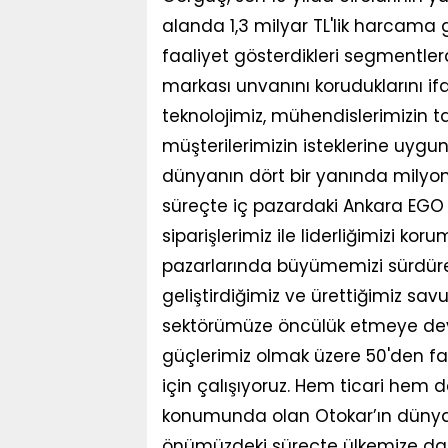
alanda 1,3 milyar TL'lik harcama g
faaliyet gösterdikleri segmentler
markası unvanını koruduklarını i
teknolojimiz, mühendislerimizin t
müşterilerimizin isteklerine uygun
dünyanın dört bir yanında milyo
süreçte iç pazardaki Ankara EGO
siparişlerimiz ile liderliğimizi 
pazarlarında büyümemizi sürdüre
geliştirdiğimiz ve ürettiğimiz sa
sektörümüze öncülük etmeye dev
güçlerimiz olmak üzere 50'den fa
için çalışıyoruz. Hem ticari hem
konumunda olan Otokar’ın dünya m
önümüzdeki süreçte ülkemize da