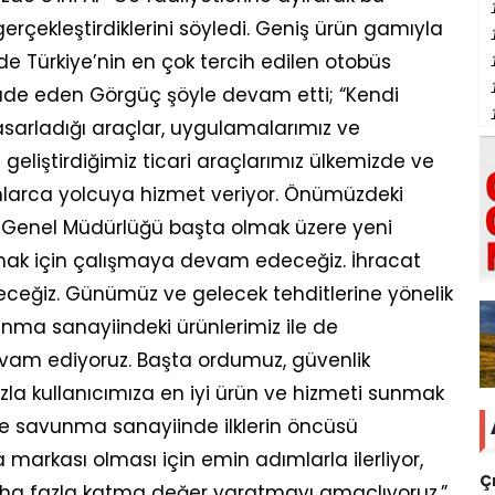
erçekleştirdiklerini söyledi. Geniş ürün gamıyla
de Türkiye’nin en çok tercih edilen otobüs
fade eden Görgüç şöyle devam etti; “Kendi
asarladığı araçlar, uygulamalarımız ve
 geliştirdiğimiz ticari araçlarımız ülkemizde ve
nlarca yolcuya hizmet veriyor. Önümüzdeki
 Genel Müdürlüğü başta olmak üzere yeni
korumak için çalışmaya devam edeceğiz. İhracat
ceğiz. Günümüz ve gelecek tehditlerine yönelik
vunma sanayiindeki ürünlerimiz ile de
am ediyoruz. Başta ordumuz, güvenlik
zla kullanıcımıza en iyi ürün ve hizmeti sunmak
 de savunma sanayiinde ilklerin öncüsü
arkası olması için emin adımlarla ilerliyor,
Ç
ha fazla katma değer yaratmayı amaçlıyoruz.”