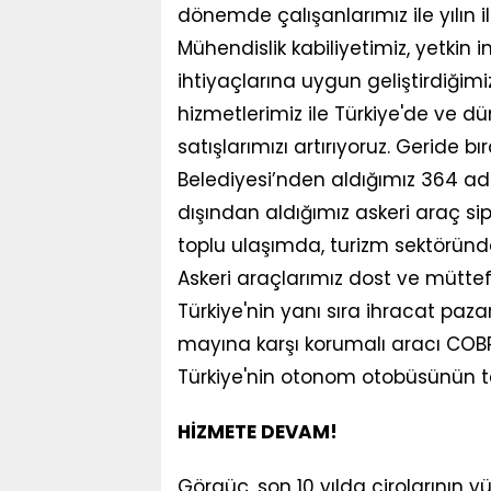
dönemde çalışanlarımız ile yılın il
Mühendislik kabiliyetimiz, yetkin
ihtiyaçlarına uygun geliştirdiğimi
hizmetlerimiz ile Türkiye'de ve dü
satışlarımızı artırıyoruz. Geride b
Belediyesi’nden aldığımız 364 ade
dışından aldığımız askeri araç sipa
toplu ulaşımda, turizm sektöründe,
Askeri araçlarımız dost ve mütte
Türkiye'nin yanı sıra ihracat paza
mayına karşı korumalı aracı COBRA 
Türkiye'nin otonom otobüsünün tes
HİZMETE DEVAM!
Görgüç, son 10 yılda cirolarının y