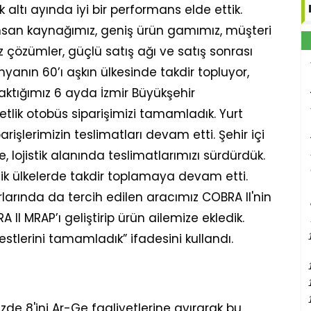
k altı ayında iyi bir performans elde ettik.
 insan kaynağımız, geniş ürün gamımız, müşteri
z çözümler, güçlü satış ağı ve satış sonrası
nyanın 60’ı aşkın ülkesinde takdir topluyor,
ıraktığımız 6 ayda İzmir Büyükşehir
tlik otobüs siparişimizi tamamladık. Yurt
rişlerimizin teslimatları devam etti. Şehir içi
 lojistik alanında teslimatlarımızı sürdürdük.
fik ülkelerde takdir toplamaya devam etti.
rlarında da tercih edilen aracımız COBRA II'nin
II MRAP’ı geliştirip ürün ailemize ekledik.
tlerini tamamladık” ifadesini kullandı.
üzde 8'ini Ar-Ge faaliyetlerine ayırarak bu