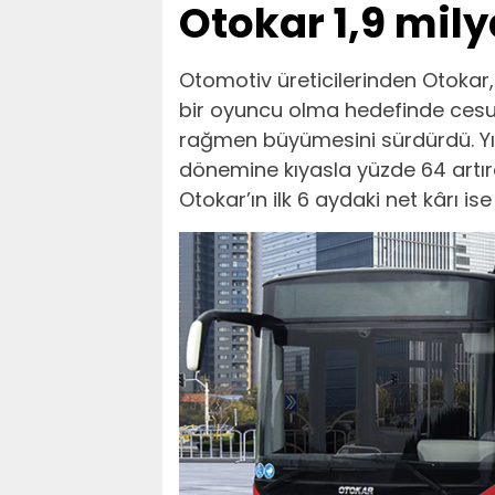
Otokar 1,9 mily
Otomotiv üreticilerinden Otokar, 2
bir oyuncu olma hedefinde cesur 
rağmen büyümesini sürdürdü. Yılı
dönemine kıyasla yüzde 64 artıra
Otokar’ın ilk 6 aydaki net kârı is