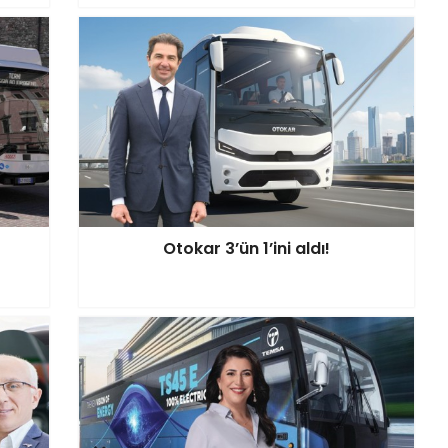
Otokar 3’ün 1’ini aldı!