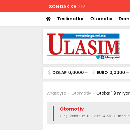
AZETESİ
SON DAKİKA
Biletler 12 saatte
Teslimatlar
Otomotiv
Demi
DOLAR
0,0000
EURO
0,0000
Anasayfa
Otomotiv
Otokar 1,9 milyar
Otomotiv
Giriş Tarihi : 02-08-2021 14:58 Güncell