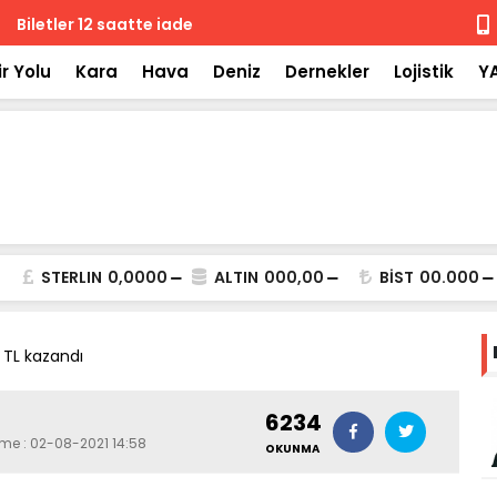
 iade
Isuzu'nun F
r Yolu
Kara
Hava
Deniz
Dernekler
Lojistik
Y
STERLIN
0,0000
ALTIN
000,00
BİST
00.000
 TL kazandı
6234
eme : 02-08-2021 14:58
OKUNMA