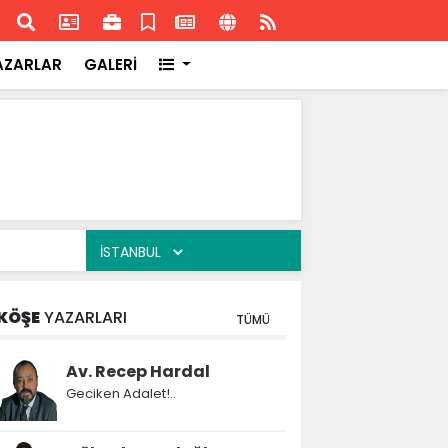
ransa'daki başarısı
Akran
AZARLAR
GALERİ
KÖŞE
YAZARLARI
TÜMÜ
Av. Recep Hardal
Geciken Adalet!..