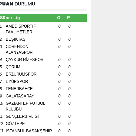
PUAN
DURUMU
Süper Lig
O
P
1
AMED SPORTİF
0
0
FAALİYETLER
2
BEŞİKTAŞ
0
0
3
CORENDON
0
0
ALANYASPOR
4
ÇAYKUR RİZESPOR
0
0
5
ÇORUM
0
0
6
ERZURUMSPOR
0
0
7
EYÜPSPOR
0
0
8
FENERBAHÇE
0
0
9
GALATASARAY
0
0
10
GAZİANTEP FUTBOL
0
0
KULÜBÜ
11
GENÇLERBİRLİĞİ
0
0
12
GÖZTEPE
0
0
13
İSTANBUL BAŞAKŞEHİR
0
0