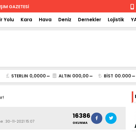
 iade
Isuzu'nun F
r Yolu
Kara
Hava
Deniz
Dernekler
Lojistik
Y
STERLIN
0,0000
ALTIN
000,00
BİST
00.000
r!
16386
e : 30-11-2021 15:07
OKUNMA