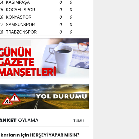
14
KASIMPAŞA
0
0
15
KOCAELİSPOR
0
0
16
KONYASPOR
0
0
17
SAMSUNSPOR
0
0
18
TRABZONSPOR
0
0
ANKET
OYLAMA
TÜMÜ
ıkarların için HERŞEYİ YAPAR MISIN?