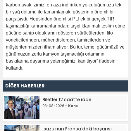
karbon ayak izimizi en aza indirirken yolculuğumuzu tek
bir yağ dolumu ile tamamlamak, gösterinin önemli bir
parçasıydı. Hepsinden önemlisi PLI ekibi gerçek TIR
taşımacılığı kahramanlarından; taşıdıkları malı teslim etme
gücüne sahip olduklarını gösteren sürücülerden, filo
yöneticilerinden, mühendislerden, tamircilerden ve
müşterilerimizden ilham alıyor. Bu tur, temel gücümüzü ve
günümüzün zorlu kamyon taşımacılığı ortamının
baskılarına dayanma yeteneğimizi kanıtlıyor” ifadesini
kullandı.
DİĞER HABERLER
Biletler 12 saatte iade
03-08-2026 -
Kara
Isuzu'nun Fransa'daki başarısı