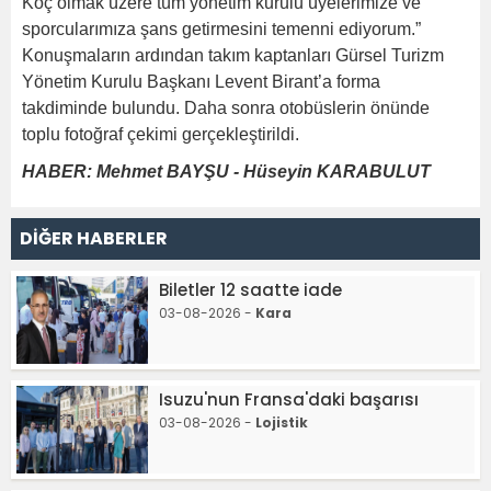
Koç olmak üzere tüm yönetim kurulu üyelerimize ve
sporcularımıza şans getirmesini temenni ediyorum.”
Konuşmaların ardından takım kaptanları Gürsel Turizm
Yönetim Kurulu Başkanı Levent Birant’a forma
takdiminde bulundu. Daha sonra otobüslerin önünde
toplu fotoğraf çekimi gerçekleştirildi.
HABER: Mehmet BAYŞU - Hüseyin KARABULUT
DİĞER HABERLER
Biletler 12 saatte iade
03-08-2026 -
Kara
Isuzu'nun Fransa'daki başarısı
03-08-2026 -
Lojistik