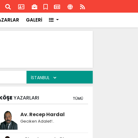
ransa'daki başarısı
Akran
AZARLAR
GALERİ
KÖŞE
YAZARLARI
TÜMÜ
Av. Recep Hardal
Geciken Adalet!..