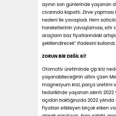
ayının son günlerinde yaşanan dur
civarında kapattı. Zirve yapması b
nedeni ile yavaşladı. Hem satıcıl
hareketlerinin yavaşlaması, sıfı
araçların baz fiyatlarındaki artışl
şekillendirecek” ifadesini kullandı.
ZORUN BİR DEĞİL Kİ!
Otomotiv üretiminde çip kriz ned
yaşanabileceğinin altını çizen Meli
magnezyum krizi, parça üretimi ve 
tedarikinde yaşanan sıkıntı 2022
açıdan baktığınızda 2022 yılında
Fiyatları etkileyen birçok etken va
olarak görülüyor. Araç sahibi, arac