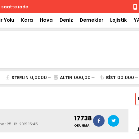
 iade
Isuzu'nun F
r Yolu
Kara
Hava
Deniz
Dernekler
Lojistik
Y
STERLIN
0,0000
ALTIN
000,00
BİST
00.000
17738
me : 25-12-2021 15:45
OKUNMA