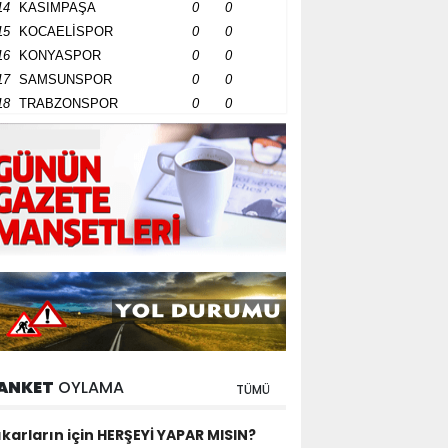
14
KASIMPAŞA
0
0
15
KOCAELİSPOR
0
0
16
KONYASPOR
0
0
17
SAMSUNSPOR
0
0
18
TRABZONSPOR
0
0
ANKET
OYLAMA
TÜMÜ
ıkarların için HERŞEYİ YAPAR MISIN?