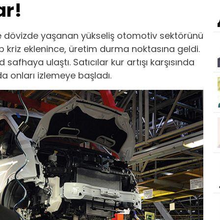
ar!
e dövizde yaşanan yükseliş otomotiv sektörünü
p kriz eklenince, üretim durma noktasına geldi.
d safhaya ulaştı. Satıcılar kur artışı karşısında
rda onları izlemeye başladı.