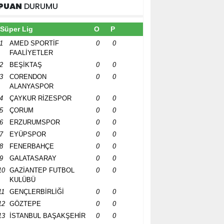
PUAN
DURUMU
Süper Lig
O
P
1
AMED SPORTİF
0
0
FAALİYETLER
2
BEŞİKTAŞ
0
0
3
CORENDON
0
0
ALANYASPOR
4
ÇAYKUR RİZESPOR
0
0
5
ÇORUM
0
0
6
ERZURUMSPOR
0
0
7
EYÜPSPOR
0
0
8
FENERBAHÇE
0
0
9
GALATASARAY
0
0
10
GAZİANTEP FUTBOL
0
0
KULÜBÜ
11
GENÇLERBİRLİĞİ
0
0
12
GÖZTEPE
0
0
13
İSTANBUL BAŞAKŞEHİR
0
0