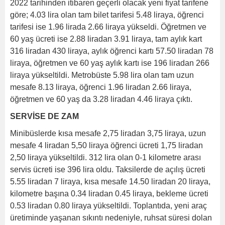
2022 tarihinden itibaren geçerli olacak yeni fiyat tarifene
göre; 4.03 lira olan tam bilet tarifesi 5.48 liraya, öğrenci
tarifesi ise 1.96 lirada 2.66 liraya yükseldi. Öğretmen ve
60 yaş ücreti ise 2.88 liradan 3.91 liraya, tam aylık kart
316 liradan 430 liraya, aylık öğrenci kartı 57.50 liradan 78
liraya, öğretmen ve 60 yaş aylık kartı ise 196 liradan 266
liraya yükseltildi. Metrobüste 5.98 lira olan tam uzun
mesafe 8.13 liraya, öğrenci 1.96 liradan 2.66 liraya,
öğretmen ve 60 yaş da 3.28 liradan 4.46 liraya çıktı.
SERVİSE DE ZAM
Minibüslerde kısa mesafe 2,75 liradan 3,75 liraya, uzun
mesafe 4 liradan 5,50 liraya öğrenci ücreti 1,75 liradan
2,50 liraya yükseltildi. 312 lira olan 0-1 kilometre arası
servis ücreti ise 396 lira oldu. Taksilerde de açılış ücreti
5.55 liradan 7 liraya, kısa mesafe 14.50 liradan 20 liraya,
kilometre başına 0.34 liradan 0.45 liraya, bekleme ücreti
0.53 liradan 0.80 liraya yükseltildi. Toplantıda, yeni araç
üretiminde yaşanan sıkıntı nedeniyle, ruhsat süresi dolan