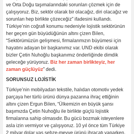
ve Orta Doğu taşımalarındaki sorunları çözmek için de
çalışıyoruz. Biz, sektör olarak bir olacağız, diri olacağız ve
sorunları hep birlikte çözeceğiz” ifadesini kullandı.
Türkiye’nin coğrafi konumu nedeniyle lojistik sektörünün
her geçen gün büyüdüğünün altını çizen Bilen,
“Sektörümüzün gelişmesi, firmalarımızın büyümesi için
hayatını adayan bir başkanımız var. UND ekibi olarak
bizler Çetin Nuhoğlu başkanımız önderliğinde dimdik
geleceğe yürüyoruz.
Biz her zaman birlikteyiz, her
zaman güçlüyüz
” dedi.
SORUNSUZ LOJİSTİK
Türkiye’nin mobilyadan tekstile, halıdan otomotiv yedek
parçaya her türlü ürünü dünya pazarına ihraç ettiğinin
altını çizen Ergun Bilen, “Ülkemizin en büyük şansı
başımızda Çetin Nuhoğlu ile birlikte güçlü lojistik
firmalarına sahip olmasıdır. Bu gücü bozmak isteyenlere
asla izin vermiyor ve çalışıyoruz. 10 yıl önce tüm Türkiye
2 milyar dolar yaş sebze-meyve ürünü ihracatı yaparken,