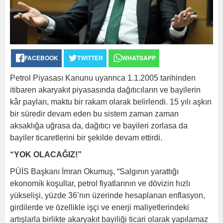
FACEBOOK
TWITTER
WHATSAPP
Petrol Piyasası Kanunu uyarınca 1.1.2005 tarihinden
itibaren akaryakıt piyasasında dağıtıcıların ve bayilerin
kâr payları, maktu bir rakam olarak belirlendi. 15 yılı aşkın
bir süredir devam eden bu sistem zaman zaman
aksaklığa uğrasa da, dağıtıcı ve bayileri zorlasa da
bayiler ticaretlerini bir şekilde devam ettirdi.
“YOK OLACAĞIZ!”
PÜİS Başkanı İmran Okumuş, “Salgının yarattığı
ekonomik koşullar, petrol fiyatlarının ve dövizin hızlı
yükselişi, yüzde 36’nın üzerinde hesaplanan enflasyon,
girdilerde ve özellikle işçi ve enerji maliyetlerindeki
artışlarla birlikte akaryakıt bayiliği ticari olarak yapılamaz