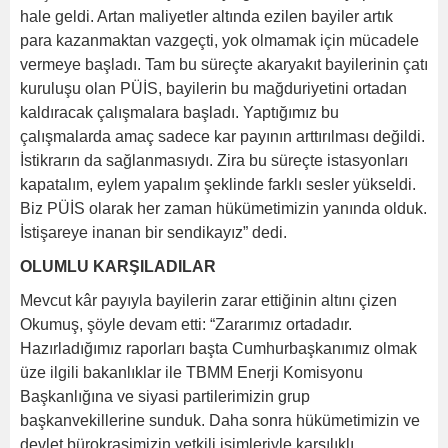
hale geldi. Artan maliyetler altında ezilen bayiler artık
para kazanmaktan vazgeçti, yok olmamak için mücadele
vermeye başladı. Tam bu süreçte akaryakıt bayilerinin çatı
kuruluşu olan PÜİS, bayilerin bu mağduriyetini ortadan
kaldıracak çalışmalara başladı. Yaptığımız bu
çalışmalarda amaç sadece kar payının arttırılması değildi.
İstikrarın da sağlanmasıydı. Zira bu süreçte istasyonları
kapatalım, eylem yapalım şeklinde farklı sesler yükseldi.
Biz PÜİS olarak her zaman hükümetimizin yanında olduk.
İstişareye inanan bir sendikayız” dedi.
OLUMLU KARŞILADILAR
Mevcut kâr payıyla bayilerin zarar ettiğinin altını çizen
Okumuş, şöyle devam etti: “Zararımız ortadadır.
Hazırladığımız raporları başta Cumhurbaşkanımız olmak
üze ilgili bakanlıklar ile TBMM Enerji Komisyonu
Başkanlığına ve siyasi partilerimizin grup
başkanvekillerine sunduk. Daha sonra hükümetimizin ve
devlet bürokrasimizin yetkili isimleriyle karşılıklı