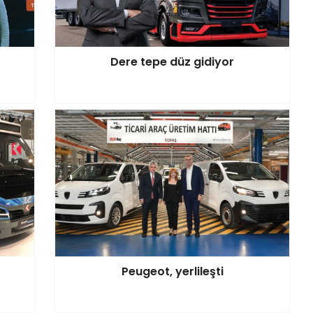
Dere tepe düz gidiyor
Peugeot, yerlileşti