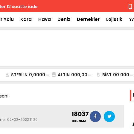
 iade
Isuzu'nun F
r Yolu
Kara
Hava
Deniz
Dernekler
Lojistik
Y
STERLIN
0,0000
ALTIN
000,00
BİST
00.000
rsen!
18037
me : 02-02-2022 11:20
OKUNMA