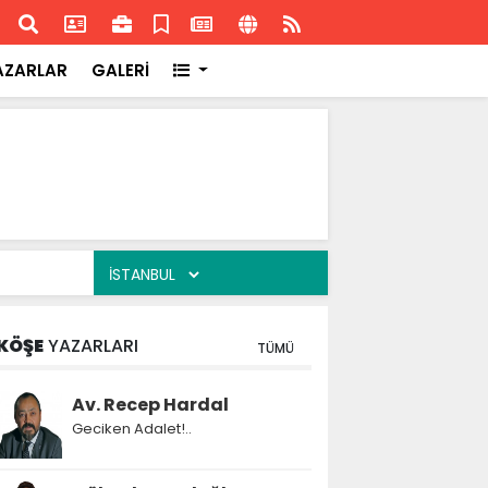
ransa'daki başarısı
Akran
AZARLAR
GALERİ
KÖŞE
YAZARLARI
TÜMÜ
Av. Recep Hardal
Geciken Adalet!..