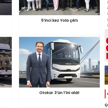
5’inci kez Yola çıktı
Otokar 3’ün 1’ini aldı!
Ç