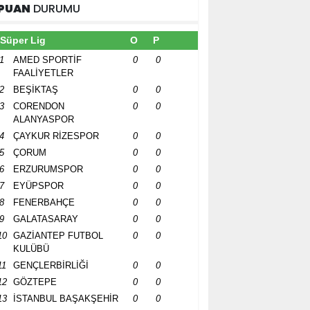
PUAN
DURUMU
Süper Lig
O
P
1
AMED SPORTİF
0
0
FAALİYETLER
2
BEŞİKTAŞ
0
0
3
CORENDON
0
0
ALANYASPOR
4
ÇAYKUR RİZESPOR
0
0
5
ÇORUM
0
0
6
ERZURUMSPOR
0
0
7
EYÜPSPOR
0
0
8
FENERBAHÇE
0
0
9
GALATASARAY
0
0
10
GAZİANTEP FUTBOL
0
0
KULÜBÜ
11
GENÇLERBİRLİĞİ
0
0
12
GÖZTEPE
0
0
13
İSTANBUL BAŞAKŞEHİR
0
0