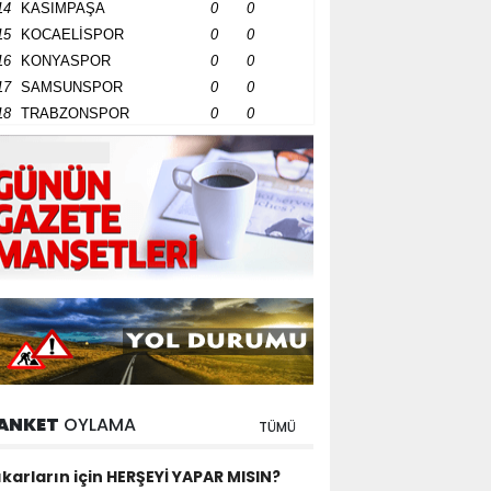
14
KASIMPAŞA
0
0
15
KOCAELİSPOR
0
0
16
KONYASPOR
0
0
17
SAMSUNSPOR
0
0
18
TRABZONSPOR
0
0
ANKET
OYLAMA
TÜMÜ
ıkarların için HERŞEYİ YAPAR MISIN?