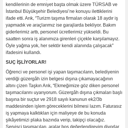
kendilerinin de emniyet başta olmak üzere TÜRSAB ve
İstanbul Büyükşehir Belediyesi’ne konuyu ilettiklerini
ifade etti. Arık, “Turizm taşıma firmaları olarak 18 aydır iş
yapmadık ve araçlarımız ise garajlarda bekliyor. Bakım
giderlerimiz arttı, personel ücretlerimiz yükseldi. Bu
saatten sonra iş alanımıza girenleri çiçekle karşılamayız.
Öyle yağma yok, her sektör kendi alanında çalışacak”
ifadesini kullandı.
SUÇ İŞLİYORLAR!
Öğrenci ve personel işi yapan taşımacıların, belediyenin
verdiği güzergâh izin belgesi dışına çıkamayacağının
altını çizen Taşkın Arık, “Ekmeğimize göz diken personel
taşımacılarını uyarıyorum. Güzergâh dışına çıkmaları başlı
başına bir suçtur ve 2918 sayılı kanunun ek2/3b
maddesinden işlem göreceklerini bilmesi lazım. Faturasız
iş yapmaya kalktıkları için maliyeye de bu konuda
şikâyetimizi plaka bazında verip, takipçi olacağız.
Servisçi taşımacıları, aralar boş değerlendireyim diyorlar