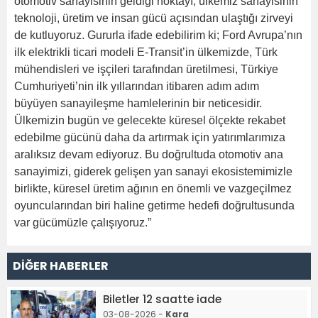
otomotiv sanayisinin geldiği noktayı; ülkemiz sanayisinin
teknoloji, üretim ve insan gücü açısından ulaştığı zirveyi
de kutluyoruz. Gururla ifade edebilirim ki; Ford Avrupa’nın
ilk elektrikli ticari modeli E-Transit’in ülkemizde, Türk
mühendisleri ve işçileri tarafından üretilmesi, Türkiye
Cumhuriyeti’nin ilk yıllarından itibaren adım adım
büyüyen sanayileşme hamlelerinin bir neticesidir.
Ülkemizin bugün ve gelecekte küresel ölçekte rekabet
edebilme gücünü daha da artırmak için yatırımlarımıza
aralıksız devam ediyoruz. Bu doğrultuda otomotiv ana
sanayimizi, giderek gelişen yan sanayi ekosistemimizle
birlikte, küresel üretim ağının en önemli ve vazgeçilmez
oyuncularından biri haline getirme hedefi doğrultusunda
var gücümüzle çalışıyoruz.”
DİĞER HABERLER
Biletler 12 saatte iade
03-08-2026 -
Kara