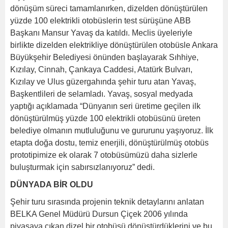
dönüşüm süreci tamamlanırken, dizelden dönüştürülen
yüzde 100 elektrikli otobüslerin test sürüşüne ABB
Başkanı Mansur Yavaş da katıldı. Meclis üyeleriyle
birlikte dizelden elektrikliye dönüştürülen otobüsle Ankara
Büyükşehir Belediyesi önünden başlayarak Sıhhiye,
Kızılay, Cinnah, Çankaya Caddesi, Atatürk Bulvarı,
Kızılay ve Ulus güzergahında şehir turu atan Yavaş,
Başkentlileri de selamladı. Yavaş, sosyal medyada
yaptığı açıklamada “Dünyanın seri üretime geçilen ilk
dönüştürülmüş yüzde 100 elektrikli otobüsünü üreten
belediye olmanın mutluluğunu ve gururunu yaşıyoruz. İlk
etapta doğa dostu, temiz enerjili, dönüştürülmüş otobüs
prototipimize ek olarak 7 otobüsümüzü daha sizlerle
buluşturmak için sabırsızlanıyoruz” dedi.
DÜNYADA BİR OLDU
Şehir turu sırasında projenin teknik detaylarını anlatan
BELKA Genel Müdürü Dursun Çiçek 2006 yılında
piyasaya çıkan dizel bir otobüsü dönüştürdüklerini ve bu