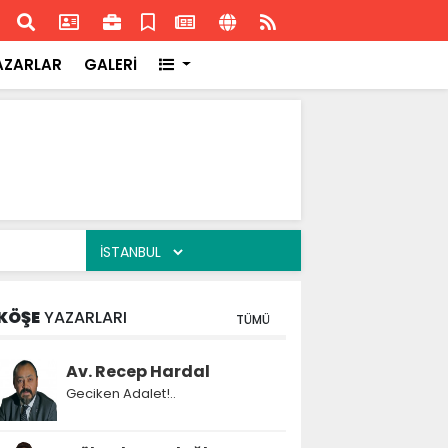
ransa'daki başarısı
Akran
AZARLAR
GALERİ
KÖŞE
YAZARLARI
TÜMÜ
Av. Recep Hardal
Geciken Adalet!..