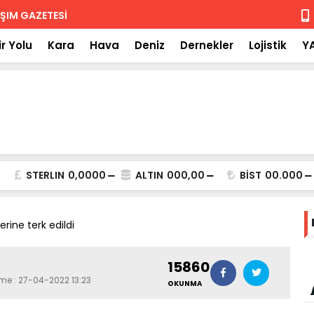
 iade
Isuzu'nun F
r Yolu
Kara
Hava
Deniz
Dernekler
Lojistik
Y
STERLIN
0,0000
ALTIN
000,00
BİST
00.000
erine terk edildi
15860
eme : 27-04-2022 13:23
OKUNMA