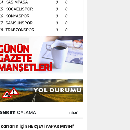
14
KASIMPAŞA
0
0
15
KOCAELİSPOR
0
0
16
KONYASPOR
0
0
17
SAMSUNSPOR
0
0
18
TRABZONSPOR
0
0
ANKET
OYLAMA
TÜMÜ
ıkarların için HERŞEYİ YAPAR MISIN?