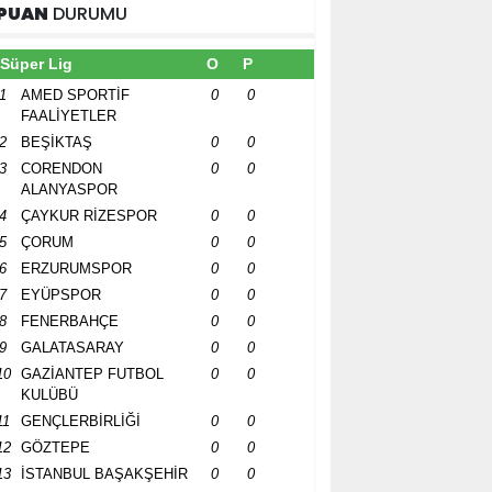
PUAN
DURUMU
Süper Lig
O
P
1
AMED SPORTİF
0
0
FAALİYETLER
2
BEŞİKTAŞ
0
0
3
CORENDON
0
0
ALANYASPOR
4
ÇAYKUR RİZESPOR
0
0
5
ÇORUM
0
0
6
ERZURUMSPOR
0
0
7
EYÜPSPOR
0
0
8
FENERBAHÇE
0
0
9
GALATASARAY
0
0
10
GAZİANTEP FUTBOL
0
0
KULÜBÜ
11
GENÇLERBİRLİĞİ
0
0
12
GÖZTEPE
0
0
13
İSTANBUL BAŞAKŞEHİR
0
0