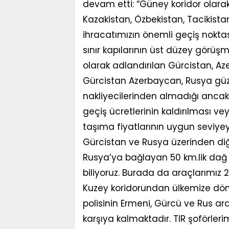
devam etti: “Güney koridor olara
Kazakistan, Özbekistan, Tacikist
ihracatımızın önemli geçiş noktas
sınır kapılarının üst düzey görüşm
olarak adlandırılan Gürcistan, A
Gürcistan Azerbaycan, Rusya güz
nakliyecilerinden almadığı ancak 
geçiş ücretlerinin kaldırılması 
taşıma fiyatlarının uygun seviyey
Gürcistan ve Rusya üzerinden diğe
Rusya’ya bağlayan 50 km.lik dağ y
biliyoruz. Burada da araçlarımız 
Kuzey koridorundan ülkemize dö
polisinin Ermeni, Gürcü ve Rus ara
karşıya kalmaktadır. TIR şoförler