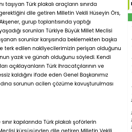
nı taşıyan Türk plakalı araçların sınırda
ektiğini dile getiren Milletin Vekili Hüseyin Örs,
kşener, gurup toplantısında yaptığı
aşadığı sorunları Türkiye Büyük Millet Meclisi
Yaşanan sorunlar karşısında beklemekten başka
 terk edilen nakliyecilerimizin perişan olduğunu
unun yazık ve günah olduğunu söyledi. Kendi
arı açıklayanların Türk ihracatçılarının ve
essiz kaldığını ifade eden Genel Başkanımız
adına sorunun acilen çözüme kavuşturulması
nır kapılarında Türk plakalı şoförlerin
Meclisi kürsüsünden dile getiren Milletin Vekili