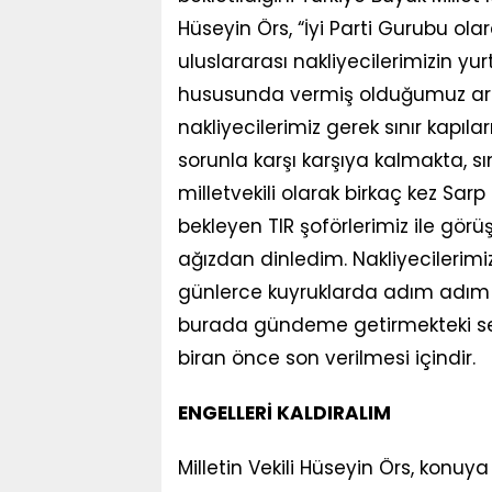
Hüseyin Örs, “İyi Parti Gurubu ola
uluslararası nakliyecilerimizin yur
hususunda vermiş olduğumuz araş
nakliyecilerimiz gerek sınır kapıla
sorunla karşı karşıya kalmakta, sı
milletvekili olarak birkaç kez Sar
bekleyen TIR şoförlerimiz ile görü
ağızdan dinledim. Nakliyecilerimiz 
günlerce kuyruklarda adım adım il
burada gündeme getirmekteki seb
biran önce son verilmesi içindir.
ENGELLERİ KALDIRALIM
Milletin Vekili Hüseyin Örs, konuy