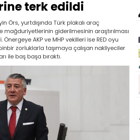
ine terk edildi
eyin Örs, yurtdışında Türk plakalı araç
 ve mağduriyetlerinin giderilmesinin araştırılması
. Önergeye AKP ve MHP vekilleri ise RED oyu
 binbir zorluklarla taşımaya çalışan nakliyeciler
rı ile baş başa bıraktı.