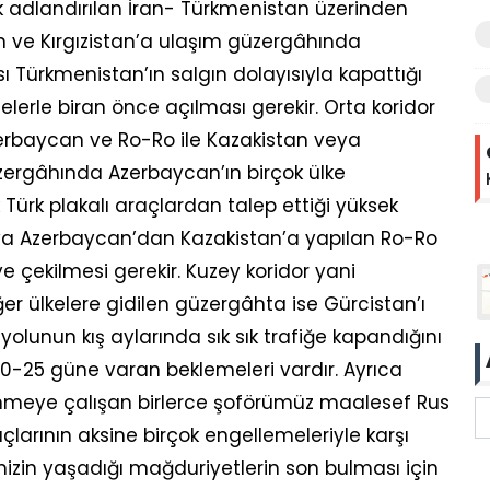
k adlandırılan İran- Türkmenistan üzerinden
an ve Kırgızistan’a ulaşım güzergâhında
ı Türkmenistan’ın salgın dolayısıyla kapattığı
elerle biran önce açılması gerekir. Orta koridor
zerbaycan ve Ro-Ro ile Kazakistan veya
ergâhında Azerbaycan’ın birçok ülke
Türk plakalı araçlardan talep ettiği yüksek
veya Azerbaycan’dan Kazakistan’a yapılan Ro-Ro
e çekilmesi gerekir. Kuzey koridor yani
r ülkelere gidilen güzergâhta ise Gürcistan’ı
olunun kış aylarında sık sık trafiğe kapandığını
20-25 güne varan beklemeleri vardır. Ayrıca
nmeye çalışan birlerce şoförümüz maalesef Rus
çlarının aksine birçok engellemeleriyle karşı
imizin yaşadığı mağduriyetlerin son bulması için