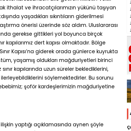
rak ithalat ve ihracatçılarımızın yükünü taşıyan
tdışında yaşadıkları sıkıntıların giderilmesi
tırma önerisi üzerinde söz aldım. Uluslararası
rında gerekse gittikleri yol boyunca birçok
nır kapılarımız dert kapısı olmaktadır. Bölge
p Sınır Kapısı’na giderek orada günlerce kuyrukta
ştüm, yaşamış oldukları mağduriyetleri birinci
sınır kapılarında uzun süreler beklediklerini,
erleyebildiklerini söylemektedirler. Bu sorunu
ebimiz; şoför kardeşlerimizin mağduriyetine
a ilişkin yaptığı açıklamasında aynen şöyle
Ç