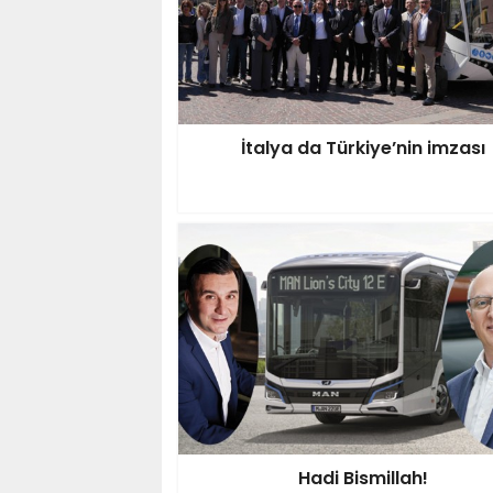
İtalya da Türkiye’nin imzası
Hadi Bismillah!