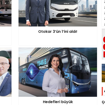
Otokar 3’ün 1’ini aldı!
Hedefleri büyük
Ç