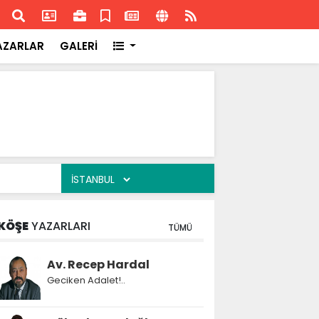
ransa'daki başarısı
Akran
AZARLAR
GALERİ
KÖŞE
YAZARLARI
TÜMÜ
Av. Recep Hardal
Geciken Adalet!..