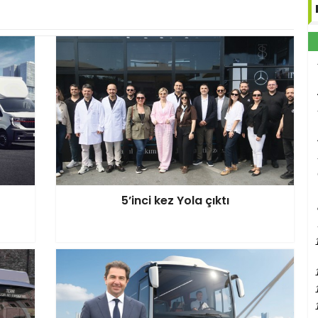
5’inci kez Yola çıktı