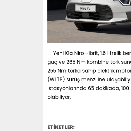
Yeni Kia Niro Hibrit, 1.6 litreli
güç ve 265 Nm kombine tork sunuy
255 Nm torka sahip elektrik motor
(WLTP) sürüş menziline ulaşabiliy
istasyonlarında 65 dakikada, 100
olabiliyor.
ETİKETLER: