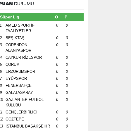
PUAN
DURUMU
Süper Lig
O
P
1
AMED SPORTİF
0
0
FAALİYETLER
2
BEŞİKTAŞ
0
0
3
CORENDON
0
0
ALANYASPOR
4
ÇAYKUR RİZESPOR
0
0
5
ÇORUM
0
0
6
ERZURUMSPOR
0
0
7
EYÜPSPOR
0
0
8
FENERBAHÇE
0
0
9
GALATASARAY
0
0
10
GAZİANTEP FUTBOL
0
0
KULÜBÜ
11
GENÇLERBİRLİĞİ
0
0
12
GÖZTEPE
0
0
13
İSTANBUL BAŞAKŞEHİR
0
0