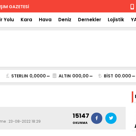
 iade
Isuzu'nun F
r Yolu
Kara
Hava
Deniz
Dernekler
Lojistik
Y
STERLIN
0,0000
ALTIN
000,00
BİST
00.000
15147
eme : 23-08-2022 18:29
OKUNMA