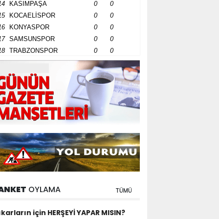
14
KASIMPAŞA
0
0
15
KOCAELİSPOR
0
0
16
KONYASPOR
0
0
17
SAMSUNSPOR
0
0
18
TRABZONSPOR
0
0
ANKET
OYLAMA
TÜMÜ
ıkarların için HERŞEYİ YAPAR MISIN?