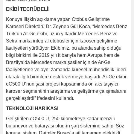
EKİBİ TECRÜBELİ!
Konuya ilişkin açıklama yapan Otobüs Geliştirme
Karoseri Direktörü Dr. Zeynep Gül Koca, “Mercedes Benz
Türk’ün Ar-Ge ekibi, uzun yıllardır Mercedes-Benz ve
Setra marka integral otobüsler için karoser geliştirme
faaliyetleri yürütüyor. Ekibimiz, bu alanda sahip olduğu
bilgi birikimi ile 2019 yılı itibarıyla hem Avrupa hem de
Brezilya’da Mercedes marka şasiler için de Ar-Ge
faaliyetlerine ve aynı zamanda küresel mühendislik lideri
olarak ilgili birimlere destek vermeye başladı. Ar-Ge ekibi,
eO500 U’nun şasi projesi kapsamında ön aks taşıyıcı
karoser segmentinin araştırma ve geliştirme çalışmalarını
gerçekleştirdi” ifadesini kullandı.
TEKNOLOJİ HARİKASI
Geliştirilen eO500 U, 250 kilometreye kadar menzili
bulunuyor ve bataryası plug-in şarj sistemine sahip. Söz
konusu sistem, Daimler Buses’a ait tamamen elektrikli