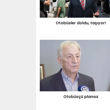
Otobüsler doldu, taşıyor!
Otobüsçü plansız