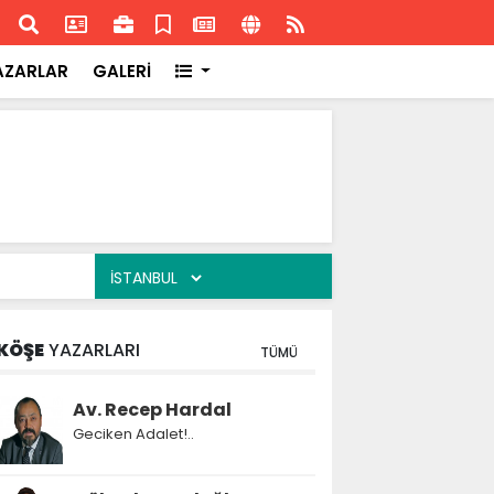
ransa'daki başarısı
Akran
AZARLAR
GALERİ
KÖŞE
YAZARLARI
TÜMÜ
Av. Recep Hardal
Geciken Adalet!..