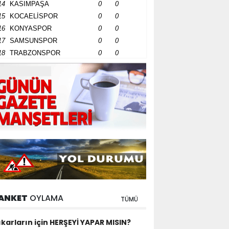
14
KASIMPAŞA
0
0
15
KOCAELİSPOR
0
0
16
KONYASPOR
0
0
17
SAMSUNSPOR
0
0
18
TRABZONSPOR
0
0
ANKET
OYLAMA
TÜMÜ
ıkarların için HERŞEYİ YAPAR MISIN?