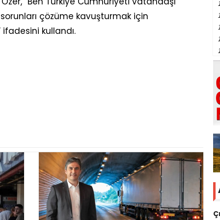
Özer, “Ben Türkiye Cumhuriyeti vatandaşı
ı sorunları çözüme kavuşturmak için
adesini kullandı.
Ç