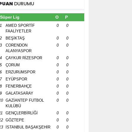
PUAN
DURUMU
Süper Lig
O
P
1
AMED SPORTİF
0
0
FAALİYETLER
2
BEŞİKTAŞ
0
0
3
CORENDON
0
0
ALANYASPOR
4
ÇAYKUR RİZESPOR
0
0
5
ÇORUM
0
0
6
ERZURUMSPOR
0
0
7
EYÜPSPOR
0
0
8
FENERBAHÇE
0
0
9
GALATASARAY
0
0
10
GAZİANTEP FUTBOL
0
0
KULÜBÜ
11
GENÇLERBİRLİĞİ
0
0
12
GÖZTEPE
0
0
13
İSTANBUL BAŞAKŞEHİR
0
0