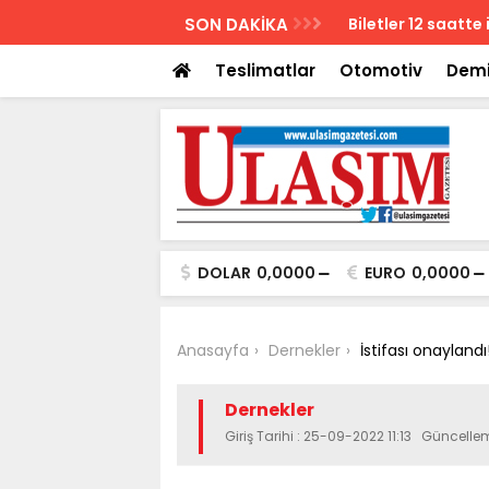
AZETESİ
SON DAKİKA
Biletler 12 saatte
Teslimatlar
Otomotiv
Demi
DOLAR
0,0000
EURO
0,0000
Anasayfa
Dernekler
İstifası onaylandı
Dernekler
Giriş Tarihi : 25-09-2022 11:13 Güncelle