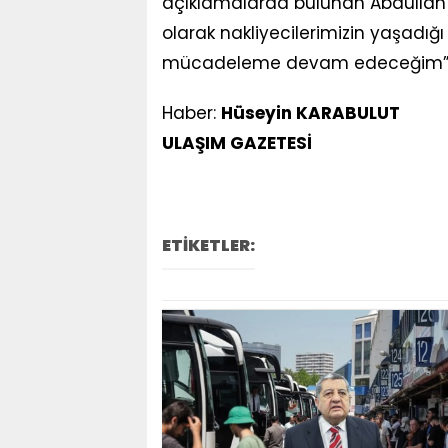
açıklamalarda bulunan Abdullah 
olarak nakliyecilerimizin yaşadığ
mücadeleme devam edeceğim” if
Haber:
Hüseyin KARABULUT
ULAŞIM GAZETESİ
ETİKETLER: