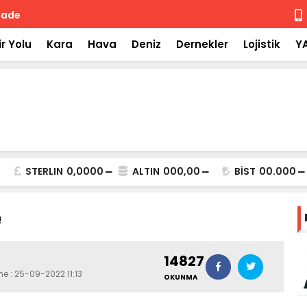
 iade
Isuzu'nun F
r Yolu
Kara
Hava
Deniz
Dernekler
Lojistik
Y
STERLIN
0,0000
ALTIN
000,00
BİST
00.000
!
14827
me : 25-09-2022 11:13
OKUNMA