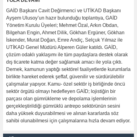
YOLA DEVAM!
GAİD Başkanı Cavit Değirmenci ve UTİKAD Başkanı
Ayşem Ulusoy’un hazır bulunduğu toplantıya, GAİD
Yönetim Kurulu Üyeleri; Mehmet Özal, Arkın Obdan,
Bilgehan Engin, Ahmet Dilik, Gökhan Ergüner, Gökhan
İskender, Murat Doğan, Emre Andiç, Selçuk Yılmaz ile
UTİKAD Genel Müdürü Alperen Güler katıldı. GAİD,
çözüm odaklı yaklaşımı ile tüm paydaşlara destek olarak
dış ticarete katma değer sağlamak amacı ile yola çıktı.
Dernek, kamunun yaptığı sektörel faaliyetlerde kurumlarla
birlikte hareket ederek şeffaf, güvenilir ve sürdürülebilir
çalışmalar yapıyor. Kamu- özel sektör iş birliğinde öncü
sektör örgütü olmayı hedefleyen GAİD; lojistiğin bir
parçası olan gümrükleme ve depolama işlemlerinin
gerçekleştirildiği gümrüklü antrepo sektörünün sesini
daha yüksek duyurabilmesi ve alınan kararlarda söz
sahibi olunabilmesi için çalışmalarına hızla devam ediyor.