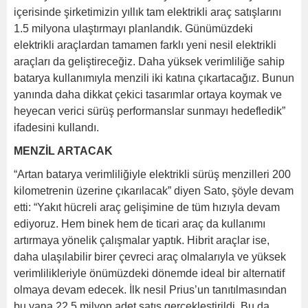
içerisinde şirketimizin yıllık tam elektrikli araç satışlarını
1.5 milyona ulaştırmayı planlandık. Günümüzdeki
elektrikli araçlardan tamamen farklı yeni nesil elektrikli
araçları da geliştireceğiz. Daha yüksek verimliliğe sahip
batarya kullanımıyla menzili iki katına çıkartacağız. Bunun
yanında daha dikkat çekici tasarımlar ortaya koymak ve
heyecan verici sürüş performanslar sunmayı hedefledik”
ifadesini kullandı.
MENZİL ARTACAK
“Artan batarya verimliliğiyle elektrikli sürüş menzilleri 200
kilometrenin üzerine çıkarılacak” diyen Sato, şöyle devam
etti: “Yakıt hücreli araç gelişimine de tüm hızıyla devam
ediyoruz. Hem binek hem de ticari araç da kullanımı
artırmaya yönelik çalışmalar yaptık. Hibrit araçlar ise,
daha ulaşılabilir birer çevreci araç olmalarıyla ve yüksek
verimlilikleriyle önümüzdeki dönemde ideal bir alternatif
olmaya devam edecek. İlk nesil Prius’un tanıtılmasından
bu yana 22.5 milyon adet satış gerçekleştirildi. Bu da