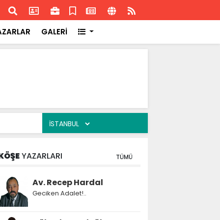
ransa'daki başarısı
Akran
AZARLAR
GALERİ
KÖŞE
YAZARLARI
TÜMÜ
Av. Recep Hardal
Geciken Adalet!..