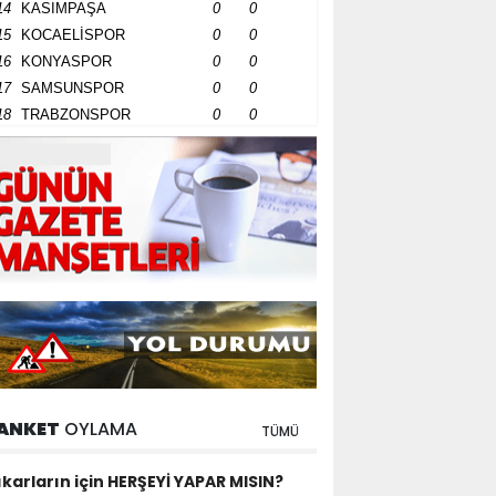
14
KASIMPAŞA
0
0
15
KOCAELİSPOR
0
0
16
KONYASPOR
0
0
17
SAMSUNSPOR
0
0
18
TRABZONSPOR
0
0
ANKET
OYLAMA
TÜMÜ
ıkarların için HERŞEYİ YAPAR MISIN?