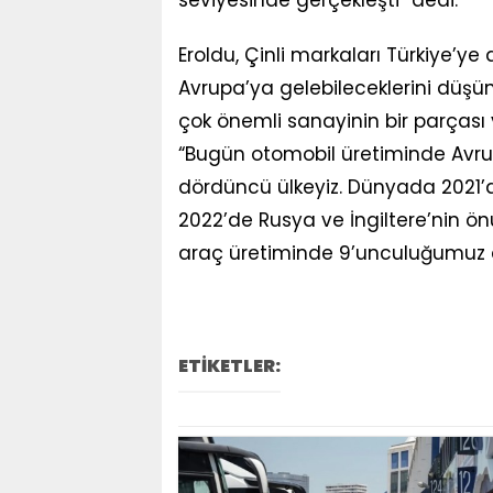
seviyesinde gerçekleşti” dedi.
Eroldu, Çinli markaları Türkiye’ye
Avrupa’ya gelebileceklerini düşünd
çok önemli sanayinin bir parçası 
“Bugün otomobil üretiminde Avrupa
dördüncü ülkeyiz. Dünyada 2021’d
2022’de Rusya ve İngiltere’nin ö
araç üretiminde 9’unculuğumuz 
ETİKETLER: