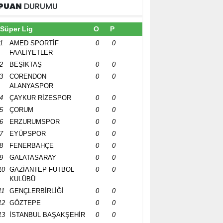
PUAN
DURUMU
Süper Lig
O
P
1
AMED SPORTİF
0
0
FAALİYETLER
2
BEŞİKTAŞ
0
0
3
CORENDON
0
0
ALANYASPOR
4
ÇAYKUR RİZESPOR
0
0
5
ÇORUM
0
0
6
ERZURUMSPOR
0
0
7
EYÜPSPOR
0
0
8
FENERBAHÇE
0
0
9
GALATASARAY
0
0
10
GAZİANTEP FUTBOL
0
0
KULÜBÜ
11
GENÇLERBİRLİĞİ
0
0
12
GÖZTEPE
0
0
13
İSTANBUL BAŞAKŞEHİR
0
0