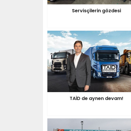
Servisçilerin gözdesi
TAİD de aynen devam!