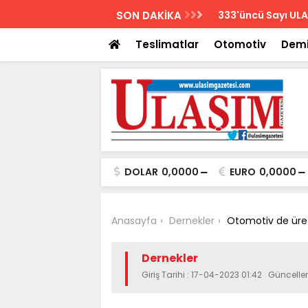
AZETESİ
SON DAKİKA
Biletler 12 saatte
Teslimatlar
Otomotiv
Demi
DOLAR
0,0000
EURO
0,0000
Anasayfa
Dernekler
Otomotiv de üret
Dernekler
Giriş Tarihi : 17-04-2023 01:42 Güncelle