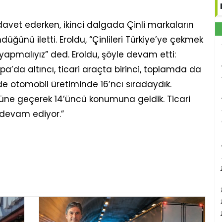
 davet ederken, ikinci dalgada Çinli markaların
üğünü iletti. Eroldu, “Çinlileri Türkiye’ye çekmek
yapmalıyız” ded. Eroldu, şöyle devam etti:
’da altıncı, ticari araçta birinci, toplamda da
e otomobil üretiminde 16’ncı sıradaydık.
nüne geçerek 14’üncü konumuna geldik. Ticari
devam ediyor.”