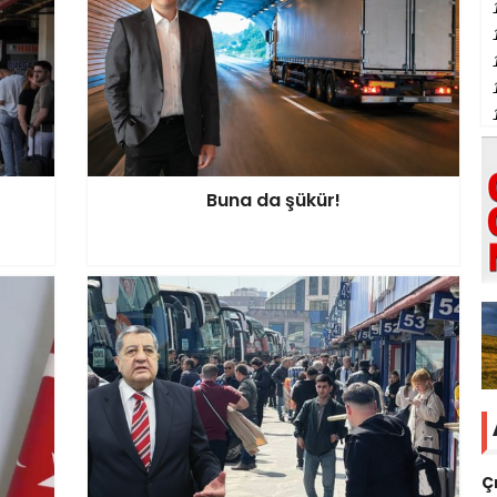
Buna da şükür!
Ç