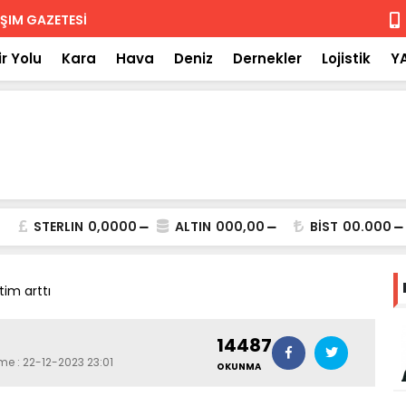
 iade
Isuzu'nun F
r Yolu
Kara
Hava
Deniz
Dernekler
Lojistik
Y
STERLIN
0,0000
ALTIN
000,00
BİST
00.000
im arttı
14487
me : 22-12-2023 23:01
OKUNMA