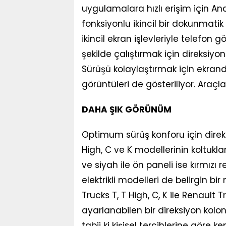
uygulamalara hızlı erişim için A
fonksiyonlu ikincil bir dokunmati
ikincil ekran işlevleriyle telefon 
şekilde çalıştırmak için direksiyo
Sürüşü kolaylaştırmak için ekra
görüntüleri de gösteriliyor. Araçlar
DAHA ŞIK GÖRÜNÜM
Optimum sürüş konforu için direksi
High, C ve K modellerinin koltukla
ve siyah ile ön paneli ise kırmızı 
elektrikli modelleri de belirgin b
Trucks T, T High, C, K ile Renaul
ayarlanabilen bir direksiyon kolon
tabii ki kişisel tercihlerine göre