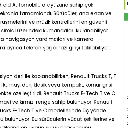
ndroid Automobile arayüzüne sahip çok
k ekranla tamamlandı. Sürücüler, ana ekran ve
görüşmelerini ve müzik kontrollerini en güvenli
n simidi üzerindeki kumandaları kullanabiliyor.
nda navigasyon yardımcıları ve kamera
a ayrıca telefon şarj cihazı girişi takılabiliyor.
yon deri ile kaplanabilirken, Renault Trucks T, T
rı kumaş, deri, klasik veya kompakt, kömür grisi
renkte özelleştirildi. Renault Trucks E-Tech T ve C
ir mavi ve kırmızı renge sahip bulunuyor. Renault
t Trucks E-Tech T ve C modellerinde üç yönde
u bulunuyor. Bu sürücülerin vücut şekillerine ve
 kendilerine en uygun sürüş pozisyonunu