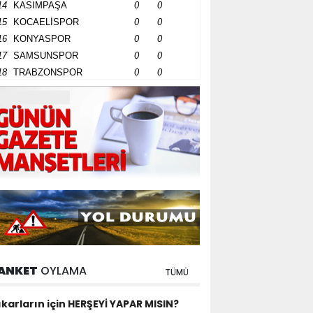
14
KASIMPAŞA
0
0
15
KOCAELİSPOR
0
0
16
KONYASPOR
0
0
17
SAMSUNSPOR
0
0
18
TRABZONSPOR
0
0
ANKET
OYLAMA
TÜMÜ
ıkarların için HERŞEYİ YAPAR MISIN?