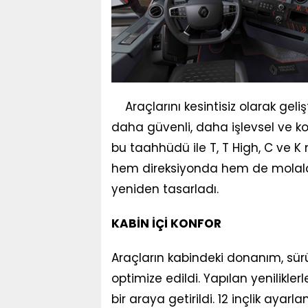
Araçlarını kesintisiz olarak gel
daha güvenli, daha işlevsel ve k
bu taahhüdü ile T, T High, C ve K 
hem direksiyonda hem de molalar
yeniden tasarladı.
KABİN İÇİ KONFOR
Araçların kabindeki donanım, sür
optimize edildi. Yapılan yeniliklerl
bir araya getirildi. 12 inçlik ayar