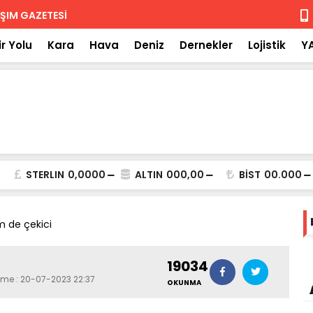
 iade
Isuzu'nun F
r Yolu
Kara
Hava
Deniz
Dernekler
Lojistik
Y
STERLIN
0,0000
ALTIN
000,00
BİST
00.000
 de çekici
19034
eme : 20-07-2023 22:37
OKUNMA