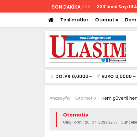
AZETESİ
SON DAKİKA
Biletler 12 saatte
Teslimatlar
Otomotiv
Demi
DOLAR
0,0000
EURO
0,0000
Anasayfa
Otomotiv
Hem güvenli hem
Otomotiv
Giriş Tarihi : 20-07-2023 22:37 Güncell