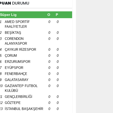
PUAN
DURUMU
Süper Lig
O
P
1
AMED SPORTİF
0
0
FAALİYETLER
2
BEŞİKTAŞ
0
0
3
CORENDON
0
0
ALANYASPOR
4
ÇAYKUR RİZESPOR
0
0
5
ÇORUM
0
0
6
ERZURUMSPOR
0
0
7
EYÜPSPOR
0
0
8
FENERBAHÇE
0
0
9
GALATASARAY
0
0
10
GAZİANTEP FUTBOL
0
0
KULÜBÜ
11
GENÇLERBİRLİĞİ
0
0
12
GÖZTEPE
0
0
13
İSTANBUL BAŞAKŞEHİR
0
0