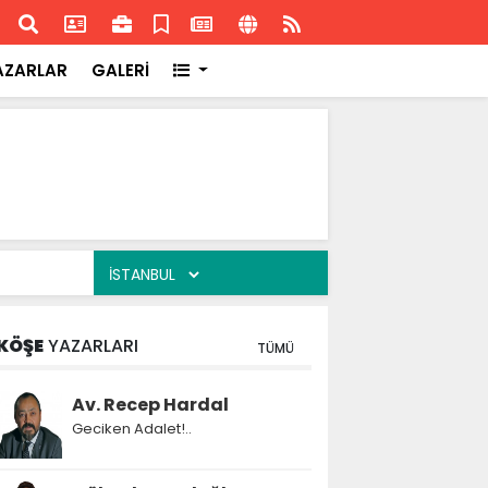
ransa'daki başarısı
Akran
AZARLAR
GALERİ
KÖŞE
YAZARLARI
TÜMÜ
Av. Recep Hardal
Geciken Adalet!..