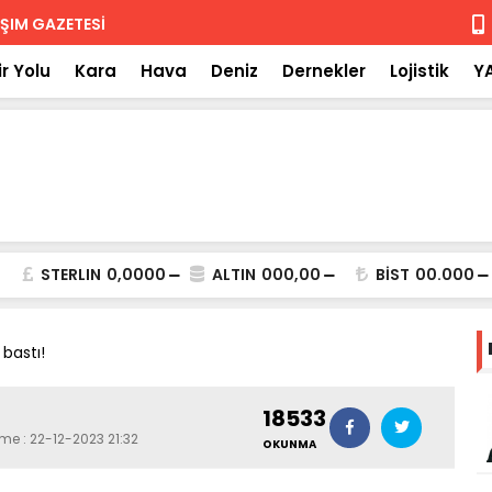
 iade
Isuzu'nun F
r Yolu
Kara
Hava
Deniz
Dernekler
Lojistik
Y
STERLIN
0,0000
ALTIN
000,00
BİST
00.000
 bastı!
18533
me : 22-12-2023 21:32
OKUNMA