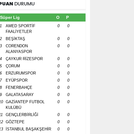
PUAN
DURUMU
Süper Lig
O
P
1
AMED SPORTİF
0
0
FAALİYETLER
2
BEŞİKTAŞ
0
0
3
CORENDON
0
0
ALANYASPOR
4
ÇAYKUR RİZESPOR
0
0
5
ÇORUM
0
0
6
ERZURUMSPOR
0
0
7
EYÜPSPOR
0
0
8
FENERBAHÇE
0
0
9
GALATASARAY
0
0
10
GAZİANTEP FUTBOL
0
0
KULÜBÜ
11
GENÇLERBİRLİĞİ
0
0
12
GÖZTEPE
0
0
13
İSTANBUL BAŞAKŞEHİR
0
0