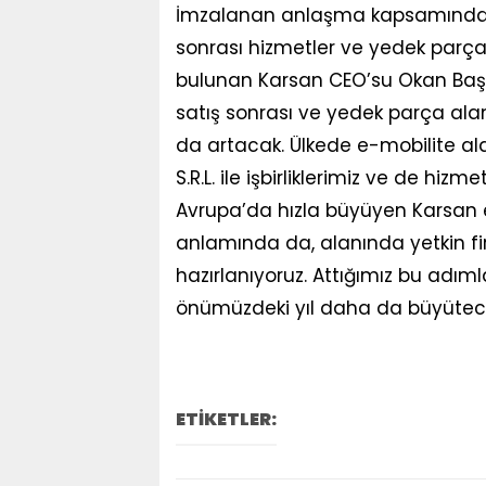
İmzalanan anlaşma kapsamında K-Mo
sonrası hizmetler ve yedek parça 
bulunan Karsan CEO’su Okan Baş, “
satış sonrası ve yedek parça al
da artacak. Ülkede e-mobilite 
S.R.L. ile işbirliklerimiz ve de h
Avrupa’da hızla büyüyen Karsan el
anlamında da, alanında yetkin fir
hazırlanıyoruz. Attığımız bu adımla
önümüzdeki yıl daha da büyüteceğ
ETİKETLER: