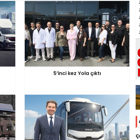
5’inci kez Yola çıktı
Ç