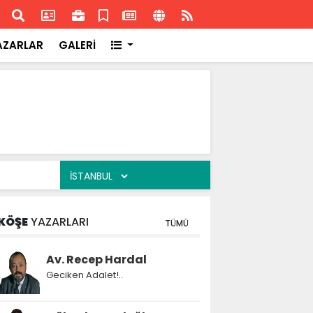
ransa'daki başarısı
Akran
AZARLAR
GALERİ
KÖŞE
YAZARLARI
TÜMÜ
Av. Recep Hardal
Geciken Adalet!..