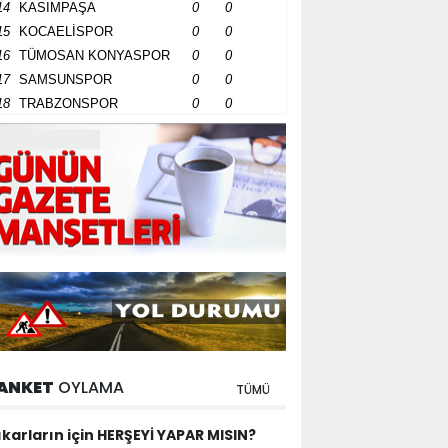
14
KASIMPAŞA
0
0
15
KOCAELİSPOR
0
0
16
TÜMOSAN KONYASPOR
0
0
17
SAMSUNSPOR
0
0
18
TRABZONSPOR
0
0
ANKET
OYLAMA
TÜMÜ
ıkarların için HERŞEYİ YAPAR MISIN?