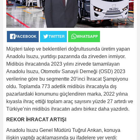
FACEBOOK
TWITTER
WHATSAPP
Müşteri talep ve beklentileri doğrultusunda üretim yapan
Anadolu Isuzu, yurtdışı pazarında da zirveden inmiyor.
Midibüs ihracatında 2023 yılını zirvede tamamlayan
Anadolu Isuzu, Otomotiv Sanayii Derneği (OSD) 2023
verilerine göre bu segmentte 20’inci İhracat Şampiyonu
oldu. Toplamda 773 adetlik midibüs ihracatıyla dış
pazarlardaki konumunu güçlendiren marka, 2022 yılına
kıyasla ihraç ettiği toplam araç sayısını yüzde 27 artırdı ve
Türkiye’nin midibüs ihracatın adını birkez daha yazdırdı.
REKOR İHRACAT ARTIŞI
Anadolu Isuzu Genel Müdürü Tuğrul Arıkan, konuya
ilişkin yaptığı açıklamasında şu ifadelere yer verdi: