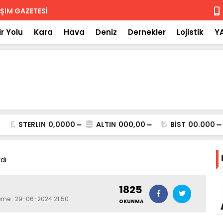
 iade
Isuzu'nun F
r Yolu
Kara
Hava
Deniz
Dernekler
Lojistik
Y
STERLIN
0,0000
ALTIN
000,00
BİST
00.000
dı
1825
leme : 29-06-2024 21:50
OKUNMA