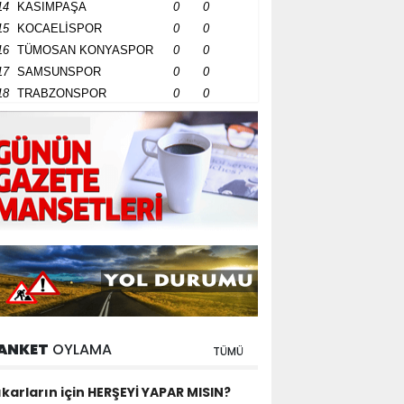
14
KASIMPAŞA
0
0
15
KOCAELİSPOR
0
0
16
TÜMOSAN KONYASPOR
0
0
17
SAMSUNSPOR
0
0
18
TRABZONSPOR
0
0
ANKET
OYLAMA
TÜMÜ
ıkarların için HERŞEYİ YAPAR MISIN?