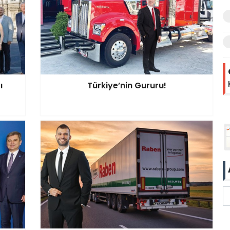
ı
Türkiye’nin Gururu!