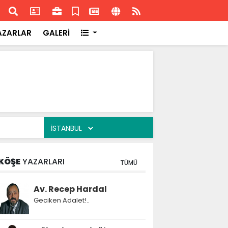
ransa'daki başarısı
Akran
AZARLAR
GALERİ
KÖŞE
YAZARLARI
TÜMÜ
Av. Recep Hardal
Geciken Adalet!..