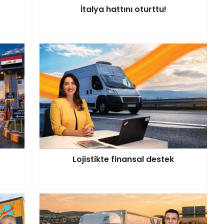
İtalya hattını oturttu!
Lojistikte finansal destek