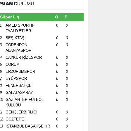
PUAN
DURUMU
Süper Lig
O
P
1
AMED SPORTİF
0
0
FAALİYETLER
2
BEŞİKTAŞ
0
0
3
CORENDON
0
0
ALANYASPOR
4
ÇAYKUR RİZESPOR
0
0
5
ÇORUM
0
0
6
ERZURUMSPOR
0
0
7
EYÜPSPOR
0
0
8
FENERBAHÇE
0
0
9
GALATASARAY
0
0
10
GAZİANTEP FUTBOL
0
0
KULÜBÜ
11
GENÇLERBİRLİĞİ
0
0
12
GÖZTEPE
0
0
13
İSTANBUL BAŞAKŞEHİR
0
0