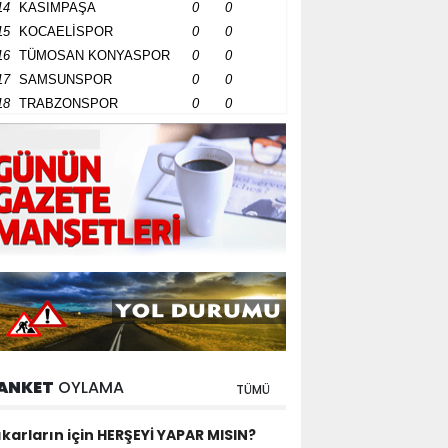
14
KASIMPAŞA
0
0
15
KOCAELİSPOR
0
0
16
TÜMOSAN KONYASPOR
0
0
17
SAMSUNSPOR
0
0
18
TRABZONSPOR
0
0
ANKET
OYLAMA
TÜMÜ
ıkarların için HERŞEYİ YAPAR MISIN?