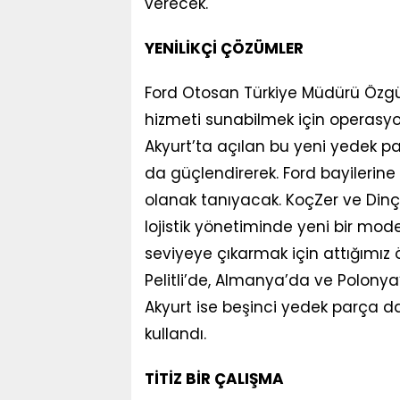
verecek.
YENİLİKÇİ ÇÖZÜMLER
Ford Otosan Türkiye Müdürü Özgür Y
hizmeti sunabilmek için operasyonl
Akyurt’ta açılan bu yeni yedek pa
da güçlendirerek. Ford bayilerine 
olanak tanıyacak. KoçZer ve Dinçer L
lojistik yönetiminde yeni bir mo
seviyeye çıkarmak için attığımız
Pelitli’de, Almanya’da ve Polony
Akyurt ise beşinci yedek parça da
kullandı.
TİTİZ BİR ÇALIŞMA