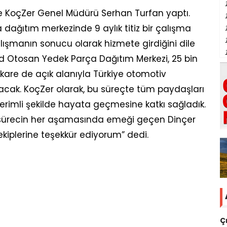
 de KoçZer Genel Müdürü Serhan Turfan yaptı.
 dağıtım merkezinde 9 aylık titiz bir çalışma
alışmanın sonucu olarak hizmete girdiğini dile
ord Otosan Yedek Parça Dağıtım Merkezi, 25 bin
kare de açık alanıyla Türkiye otomotiv
yacak. KoçZer olarak, bu süreçte tüm paydaşları
n verimli şekilde hayata geçmesine katkı sağladık.
 sürecin her aşamasında emeği geçen Dinçer
ekiplerine teşekkür ediyorum” dedi.
Ç