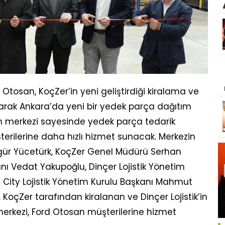
Otosan, KoçZer’in yeni geliştirdiği kiralama ve
rak Ankara’da yeni bir yedek parça dağıtım
tım merkezi sayesinde yedek parça tedarik
üşterilerine daha hızlı hizmet sunacak. Merkezin
zgür Yücetürk, KoçZer Genel Müdürü Serhan
nı Vedat Yakupoğlu, Dinçer Lojistik Yönetim
 City Lojistik Yönetim Kurulu Başkanı Mahmut
. KoçZer tarafından kiralanan ve Dinçer Lojistik’in
erkezi, Ford Otosan müşterilerine hizmet