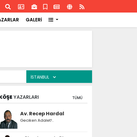
ransa'daki başarısı
Akran
AZARLAR
GALERİ
KÖŞE
YAZARLARI
TÜMÜ
Av. Recep Hardal
Geciken Adalet!..