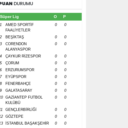
PUAN
DURUMU
Süper Lig
O
P
1
AMED SPORTİF
0
0
FAALİYETLER
2
BEŞİKTAŞ
0
0
3
CORENDON
0
0
ALANYASPOR
4
ÇAYKUR RİZESPOR
0
0
5
ÇORUM
0
0
6
ERZURUMSPOR
0
0
7
EYÜPSPOR
0
0
8
FENERBAHÇE
0
0
9
GALATASARAY
0
0
10
GAZİANTEP FUTBOL
0
0
KULÜBÜ
11
GENÇLERBİRLİĞİ
0
0
12
GÖZTEPE
0
0
13
İSTANBUL BAŞAKŞEHİR
0
0