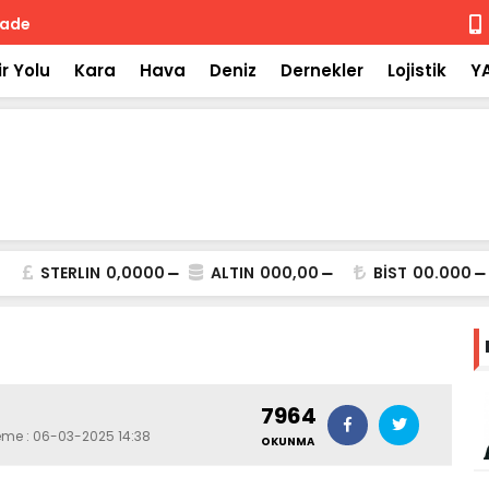
 iade
Isuzu'nun F
r Yolu
Kara
Hava
Deniz
Dernekler
Lojistik
Y
STERLIN
0,0000
ALTIN
000,00
BİST
00.000
7964
leme : 06-03-2025 14:38
OKUNMA