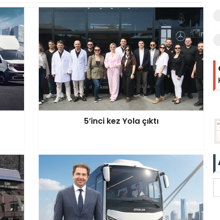
5’inci kez Yola çıktı