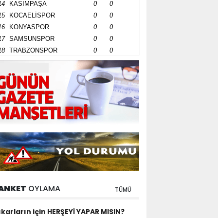
14
KASIMPAŞA
0
0
15
KOCAELİSPOR
0
0
16
KONYASPOR
0
0
17
SAMSUNSPOR
0
0
18
TRABZONSPOR
0
0
ANKET
OYLAMA
TÜMÜ
ıkarların için HERŞEYİ YAPAR MISIN?