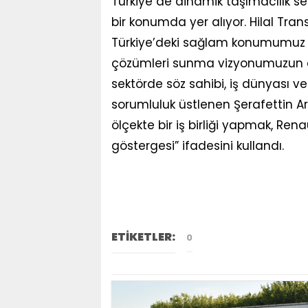
Türkiye de dinamik taşımacılık sekt
bir konumda yer alıyor. Hilal Trans
Türkiye’deki sağlam konumumuz ka
çözümleri sunma vizyonumuzun d
sektörde söz sahibi, iş dünyası ve
sorumluluk üstlenen Şerafettin Ara
ölçekte bir iş birliği yapmak, Ren
göstergesi” ifadesini kullandı.
ETİKETLER:
0