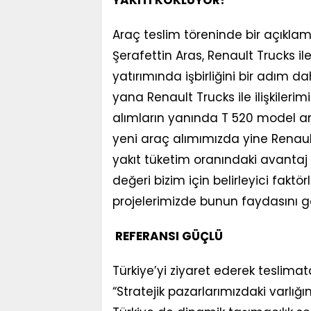
YAKITI KOKLUYOR!
Araç teslim töreninde bir açıkla
Şerafettin Aras, Renault Trucks il
yatırımında işbirliğini bir adım da
yana Renault Trucks ile ilişkiler
alımların yanında T 520 model ara
yeni araç alımımızda yine Renaul
yakıt tüketim oranındaki avantaj g
değeri bizim için belirleyici faktö
projelerimizde bunun faydasını g
REFERANSI GÜÇLÜ
Türkiye’yi ziyaret ederek teslimat
“Stratejik pazarlarımızdaki varlığ