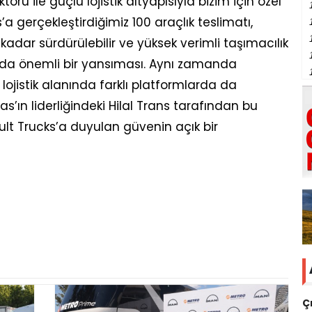
örü ile güçlü lojistik altyapısıyla bizim için özel
’a gerçekleştirdiğimiz 100 araçlık teslimatı,
dar sürdürülebilir ve yüksek verimli taşımacılık
a önemli bir yansıması. Aynı zamanda
 lojistik alanında farklı platformlarda da
s’ın liderliğindeki Hilal Trans tarafından bu
ault Trucks’a duyulan güvenin açık bir
Ç