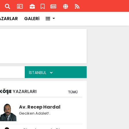
ransa'daki başarısı
Akran
AZARLAR
GALERİ
KÖŞE
YAZARLARI
TÜMÜ
Av. Recep Hardal
Geciken Adalet!..