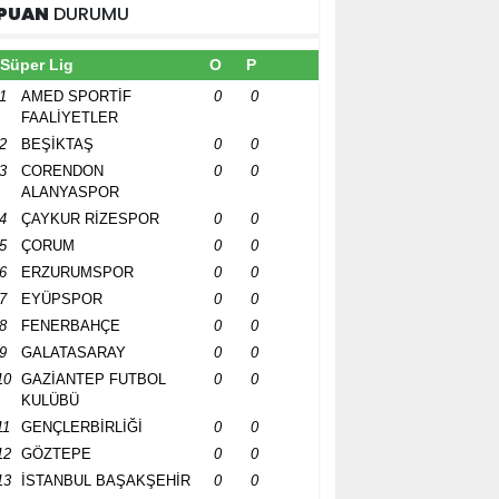
PUAN
DURUMU
Süper Lig
O
P
1
AMED SPORTİF
0
0
FAALİYETLER
2
BEŞİKTAŞ
0
0
3
CORENDON
0
0
ALANYASPOR
4
ÇAYKUR RİZESPOR
0
0
5
ÇORUM
0
0
6
ERZURUMSPOR
0
0
7
EYÜPSPOR
0
0
8
FENERBAHÇE
0
0
9
GALATASARAY
0
0
10
GAZİANTEP FUTBOL
0
0
KULÜBÜ
11
GENÇLERBİRLİĞİ
0
0
12
GÖZTEPE
0
0
13
İSTANBUL BAŞAKŞEHİR
0
0