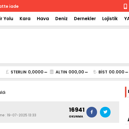
 iade
Isuzu'nun F
r Yolu
Kara
Hava
Deniz
Dernekler
Lojistik
Y
STERLIN
0,0000
ALTIN
000,00
BİST
00.000
aldı
16941
me : 19-07-2025 13:33
OKUNMA