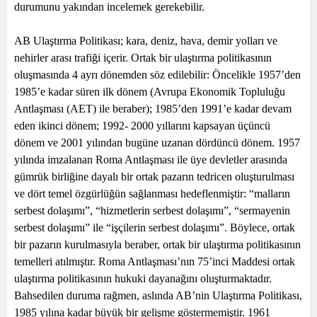
durumunu yakından incelemek gerekebilir.
AB Ulaştırma Politikası; kara, deniz, hava, demir yolları ve
nehirler arası trafiği içerir. Ortak bir ulaştırma politikasının
oluşmasında 4 ayrı dönemden söz edilebilir: Öncelikle 1957’den
1985’e kadar süren ilk dönem (Avrupa Ekonomik Topluluğu
Antlaşması (AET) ile beraber); 1985’den 1991’e kadar devam
eden ikinci dönem; 1992- 2000 yıllarını kapsayan üçüncü
dönem ve 2001 yılından bugüne uzanan dördüncü dönem. 1957
yılında imzalanan Roma Antlaşması ile üye devletler arasında
gümrük birliğine dayalı bir ortak pazarın tedricen oluşturulması
ve dört temel özgürlüğün sağlanması hedeflenmiştir: “malların
serbest dolaşımı”, “hizmetlerin serbest dolaşımı”, “sermayenin
serbest dolaşımı” ile “işçilerin serbest dolaşımı”. Böylece, ortak
bir pazarın kurulmasıyla beraber, ortak bir ulaştırma politikasının
temelleri atılmıştır. Roma Antlaşması’nın 75’inci Maddesi ortak
ulaştırma politikasının hukuki dayanağını oluşturmaktadır.
Bahsedilen duruma rağmen, aslında AB’nin Ulaştırma Politikası,
1985 yılına kadar büyük bir gelişme göstermemiştir. 1961