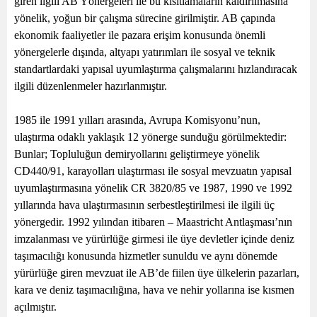
giren ilgili AB Yönergeleri ile bu kısıtlamaların kaldırılmasına
yönelik, yoğun bir çalışma sürecine girilmiştir. AB çapında
ekonomik faaliyetler ile pazara erişim konusunda önemli
yönergelerle dışında, altyapı yatırımları ile sosyal ve teknik
standartlardaki yapısal uyumlaştırma çalışmalarını hızlandıracak
ilgili düzenlenmeler hazırlanmıştır.
1985 ile 1991 yılları arasında, Avrupa Komisyonu’nun,
ulaştırma odaklı yaklaşık 12 yönerge sunduğu görülmektedir:
Bunlar; Topluluğun demiryollarını geliştirmeye yönelik
CD440/91, karayolları ulaştırması ile sosyal mevzuatın yapısal
uyumlaştırmasına yönelik CR 3820/85 ve 1987, 1990 ve 1992
yıllarında hava ulaştırmasının serbestleştirilmesi ile ilgili üç
yönergedir. 1992 yılından itibaren – Maastricht Antlaşması’nın
imzalanması ve yürürlüğe girmesi ile üye devletler içinde deniz
taşımacılığı konusunda hizmetler sunuldu ve aynı dönemde
yürürlüğe giren mevzuat ile AB’de fiilen üye ülkelerin pazarları,
kara ve deniz taşımacılığına, hava ve nehir yollarına ise kısmen
açılmıştır.