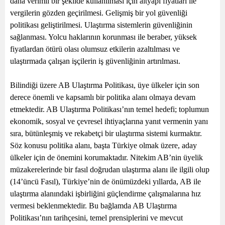
daha verimli bir şekilde kullanılması için altyapı fiyatları ile
vergilerin gözden geçirilmesi. Gelişmiş bir yol güvenliği
politikası geliştirilmesi. Ulaştırma sistemlerin güvenliğinin
sağlanması. Yolcu haklarının korunması ile beraber, yüksek
fiyatlardan ötürü olası olumsuz etkilerin azaltılması ve
ulaştırmada çalışan işçilerin iş güvenliğinin artırılması.
Bilindiği üzere AB Ulaştırma Politikası, üye ülkeler için son
derece önemli ve kapsamlı bir politika alanı olmaya devam
etmektedir. AB Ulaştırma Politikası’nın temel hedefi; toplumun
ekonomik, sosyal ve çevresel ihtiyaçlarına yanıt vermenin yanı
sıra, bütünleşmiş ve rekabetçi bir ulaştırma sistemi kurmaktır.
Söz konusu politika alanı, başta Türkiye olmak üzere, aday
ülkeler için de önemini korumaktadır. Nitekim AB’nin üyelik
müzakerelerinde bir fasıl doğrudan ulaştırma alanı ile ilgili olup
(14’üncü Fasıl), Türkiye’nin de önümüzdeki yıllarda, AB ile
ulaştırma alanındaki işbirliğini güçlendirme çalışmalarına hız
vermesi beklenmektedir. Bu bağlamda AB Ulaştırma
Politikası’nın tarihçesini, temel prensiplerini ve mevcut