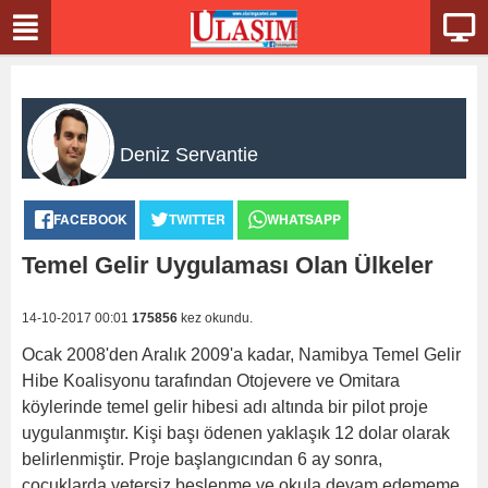
Deniz Servantie
FACEBOOK
TWITTER
WHATSAPP
Temel Gelir Uygulaması Olan Ülkeler
14-10-2017 00:01
175856
kez okundu.
Ocak 2008'den Aralık 2009'a kadar, Namibya Temel Gelir
Hibe Koalisyonu tarafından Otojevere ve Omitara
köylerinde temel gelir hibesi adı altında bir pilot proje
uygulanmıştır. Kişi başı ödenen yaklaşık 12 dolar olarak
belirlenmiştir. Proje başlangıcından 6 ay sonra,
çocuklarda yetersiz beslenme ve okula devam edememe