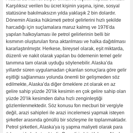
Karşılıksız verilen bu ücret kişinin yaşına, işine, sosyal
statüsüne bakılmaksızın yılda yaklaşık 2 bin dolardır.
Dönemin Alaska hükümeti petrol gelirlerini hızlı şekilde
harcadığı için suçlamalara maruz kalmış ve 1976'da
yapılan halkoylaması ile petrol gelirlerinin belli bir
kısmının oluşturulan fona aktarılması ve halka dağıtılması
kararlaştırılmıştır. Herkese, bireysel olarak, eşit miktarda,
düzenli ve nakit olarak yapılan bu ödemenin temel gelir
tanımına tam olarak uyduğu söylenebilir. Alaska’da
yıllardır süren uygulamadan çıkarılan sonuçlara göre gelir
eşitliği sağlanması yolunda önemli bir gelişmeden söz
edilmekte, Alaska’da diğer örneklere zıt olarak en az
gelire sahip yüzde 20’lik kesimin en çok gelire sahip olan
yüzde 20’lik kesimden daha hızlı zenginleştiği
gözlemlenmektedir. Söz konusu fon mecburi bir vergiyle
değil, arazi sahipleri ile arazi incelemesi yapmak isteyen
şirketler arasında gönüllü bir sözleşme ile toplanmaktadır.
Petrol şirketleri, Alaska'ya iş yapma maliyeti olarak para