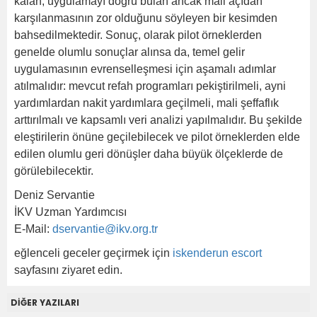
kalan, uygulamayı doğru bulan ancak mali açıdan
karşılanmasının zor olduğunu söyleyen bir kesimden
bahsedilmektedir. Sonuç, olarak pilot örneklerden
genelde olumlu sonuçlar alınsa da, temel gelir
uygulamasının evrenselleşmesi için aşamalı adımlar
atılmalıdır: mevcut refah programları pekiştirilmeli, ayni
yardımlardan nakit yardımlara geçilmeli, mali şeffaflık
arttırılmalı ve kapsamlı veri analizi yapılmalıdır. Bu şekilde
eleştirilerin önüne geçilebilecek ve pilot örneklerden elde
edilen olumlu geri dönüşler daha büyük ölçeklerde de
görülebilecektir.
Deniz Servantie
İKV Uzman Yardımcısı
E-Mail:
dservantie@ikv.org.tr
eğlenceli geceler geçirmek için
iskenderun escort
sayfasını ziyaret edin.
DİĞER YAZILARI