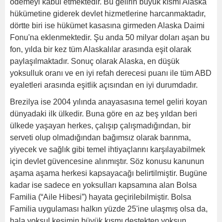
ödemeyi kabul etmektedir. Bu gelirin büyük kısmı Alaska
hükümetine giderek devlet hizmetlerine harcanmaktadır,
dörtte biri ise hükümet kasasına girmeden Alaska Daimi
Fonu'na eklenmektedir. Şu anda 50 milyar doları aşan bu
fon, yılda bir kez tüm Alaskalılar arasında eşit olarak
paylaşılmaktadır. Sonuç olarak Alaska, en düşük
yoksulluk oranı ve en iyi refah derecesi puanı ile tüm ABD
eyaletleri arasında eşitlik açısından en iyi durumdadır.
Brezilya ise 2004 yılında anayasasına temel geliri koyan
dünyadaki ilk ülkedir. Buna göre en az beş yıldan beri
ülkede yaşayan herkes, çalışıp çalışmadığından, bir
serveti olup olmadığından bağımsız olarak barınma,
yiyecek ve sağlık gibi temel ihtiyaçlarını karşılayabilmek
için devlet güvencesine alınmıştır. Söz konusu kanunun
aşama aşama herkesi kapsayacağı belirtilmiştir. Bugüne
kadar ise sadece en yoksulları kapsamına alan Bolsa
Familia (“Aile Hibesi”) hayata geçirilebilmiştir. Bolsa
Familia uygulaması halkın yüzde 25'ine ulaşmış olsa da,
hala yoksul kesimin büyük kısmı destekten yoksun