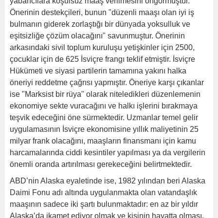
yabancılara koşulsuz maaş verilmesini öngörmüştür.
Önerinin destekçileri, bunun "düzenli maaşı olan iyi iş
bulmanın giderek zorlaştığı bir dünyada yoksulluk ve
eşitsizliğe çözüm olacağını" savunmuştur. Önerinin
arkasındaki sivil toplum kuruluşu yetişkinler için 2500,
çocuklar için de 625 İsviçre frangı teklif etmiştir. İsviçre
Hükümeti ve siyasi partilerin tamamına yakını halka
öneriyi reddetme çağrısı yapmıştır. Öneriye karşı çıkanlar
ise "Marksist bir rüya" olarak niteledikleri düzenlemenin
ekonomiye sekte vuracağını ve halkı işlerini bırakmaya
teşvik edeceğini öne sürmektedir. Uzmanlar temel gelir
uygulamasının İsviçre ekonomisine yıllık maliyetinin 25
milyar frank olacağını, maaşların finansmanı için kamu
harcamalarında ciddi kesintiler yapılması ya da vergilerin
önemli oranda artırılması gerekeceğini belirtmektedir.
ABD’nin Alaska eyaletinde ise, 1982 yılından beri Alaska
Daimi Fonu adı altında uygulanmakta olan vatandaşlık
maaşının sadece iki şartı bulunmaktadır: en az bir yıldır
Alaska’da ikamet ediyor olmak ve kişinin hayatta olması.