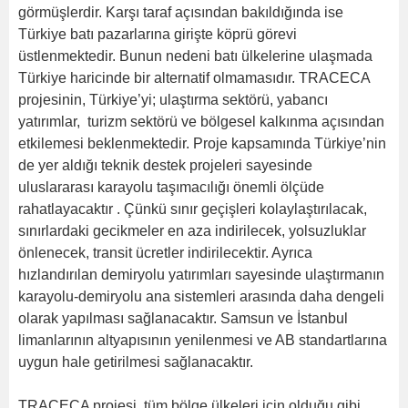
görmüşlerdir. Karşı taraf açısından bakıldığında ise
Türkiye batı pazarlarına girişte köprü görevi
üstlenmektedir. Bunun nedeni batı ülkelerine ulaşmada
Türkiye haricinde bir alternatif olmamasıdır. TRACECA
projesinin, Türkiye’yi; ulaştırma sektörü, yabancı
yatırımlar, turizm sektörü ve bölgesel kalkınma açısından
etkilemesi beklenmektedir. Proje kapsamında Türkiye’nin
de yer aldığı teknik destek projeleri sayesinde
uluslararası karayolu taşımacılığı önemli ölçüde
rahatlayacaktır . Çünkü sınır geçişleri kolaylaştırılacak,
sınırlardaki gecikmeler en aza indirilecek, yolsuzluklar
önlenecek, transit ücretler indirilecektir. Ayrıca
hızlandırılan demiryolu yatırımları sayesinde ulaştırmanın
karayolu-demiryolu ana sistemleri arasında daha dengeli
olarak yapılması sağlanacaktır. Samsun ve İstanbul
limanlarının altyapısının yenilenmesi ve AB standartlarına
uygun hale getirilmesi sağlanacaktır.
TRACECA projesi, tüm bölge ülkeleri için olduğu gibi