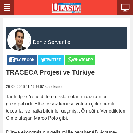
Deniz Servantie
FACEBOOK
TWITTER
WHATSAPP
TRACECA Projesi ve Türkiye
26-02-2016 11:46
9367
kez okundu.
Tarihi İpek Yolu, dillere destan olan muazzam bir
güzergâh idi. Elbette söz konusu yoldan çok önemli
tüccarlar ve hatta bilginler geçmişti. Örneğin, Venedik’ten
Çin’e ulaşan Marco Polo gibi.
Dünya ekonomisinin gelişimi ile beraber AB, Avrupa-