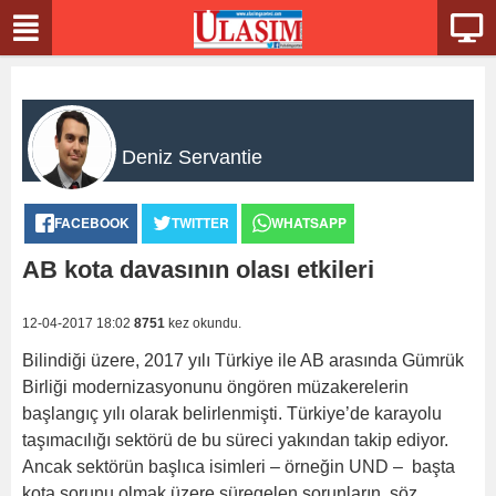
Deniz Servantie
FACEBOOK
TWITTER
WHATSAPP
AB kota davasının olası etkileri
12-04-2017 18:02
8751
kez okundu.
Bilindiği üzere, 2017 yılı Türkiye ile AB arasında Gümrük
Birliği modernizasyonunu öngören müzakerelerin
başlangıç yılı olarak belirlenmişti. Türkiye’de karayolu
taşımacılığı sektörü de bu süreci yakından takip ediyor.
Ancak sektörün başlıca isimleri – örneğin UND – başta
kota sorunu olmak üzere süregelen sorunların, söz