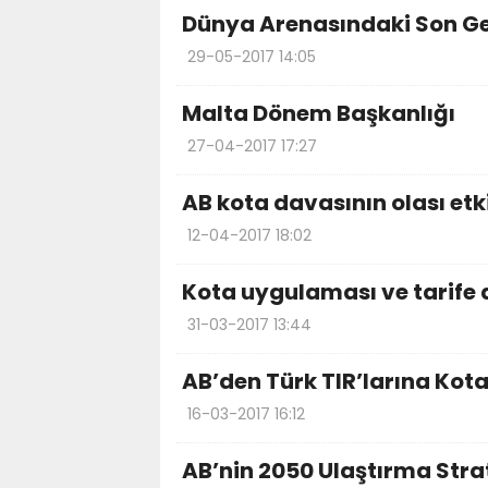
Dünya Arenasındaki Son Ge
29-05-2017 14:05
Malta Dönem Başkanlığı
27-04-2017 17:27
AB kota davasının olası etki
12-04-2017 18:02
Kota uygulaması ve tarife d
31-03-2017 13:44
AB’den Türk TIR’larına Kota
16-03-2017 16:12
AB’nin 2050 Ulaştırma Stra