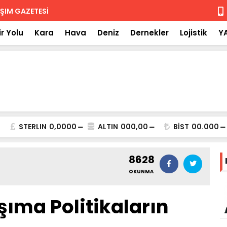
 iade
Isuzu'nun F
r Yolu
Kara
Hava
Deniz
Dernekler
Lojistik
Y
STERLIN
0,0000
ALTIN
000,00
BİST
00.000
8628
OKUNMA
şıma Politikaların