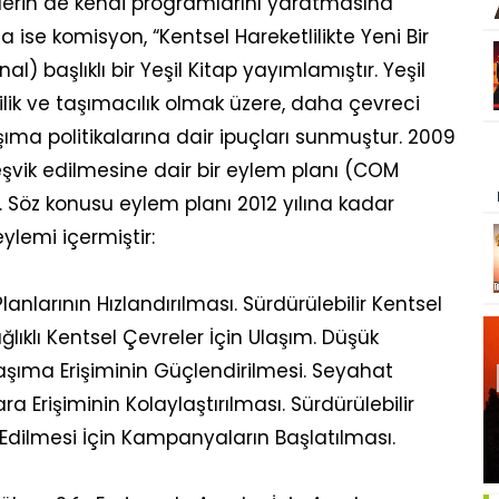
erin de kendi programlarını yaratmasına
a ise komisyon, “Kentsel Hareketlilikte Yeni Bir
l) başlıklı bir Yeşil Kitap yayımlamıştır. Yeşil
tlilik ve taşımacılık olmak üzere, daha çevreci
şıma politikalarına dair ipuçları sunmuştur. 2009
 teşvik edilmesine dair bir eylem planı (COM
r. Söz konusu eylem planı 2012 yılına kadar
ylemi içermiştir:
Planlarının Hızlandırılması. Sürdürülebilir Kentsel
ağlıklı Kentsel Çevreler İçin Ulaşım. Düşük
 Ulaşıma Erişiminin Güçlendirilmesi. Seyahat
lara Erişiminin Kolaylaştırılması. Sürdürülebilir
k Edilmesi İçin Kampanyaların Başlatılması.