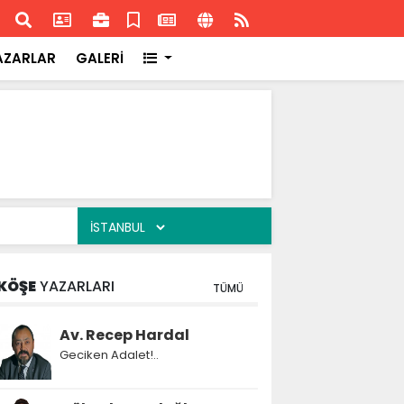
ransa'daki başarısı
Akran
AZARLAR
GALERİ
KÖŞE
YAZARLARI
TÜMÜ
Av. Recep Hardal
Geciken Adalet!..