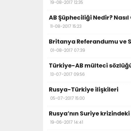
19-08-2017 12:35
AB Şüpheciliği Nedir? Nasıl
11-08-2017 15:23
Britanya Referandumu ve S
01-08-2017 07:39
Türkiye-AB mülteci sözlüğ
13-07-2017 09:56
Rusya-Türkiye ilişkileri
05-07-2017 15:00
Rusya’nın Suriye krizindek
19-06-2017 14:41