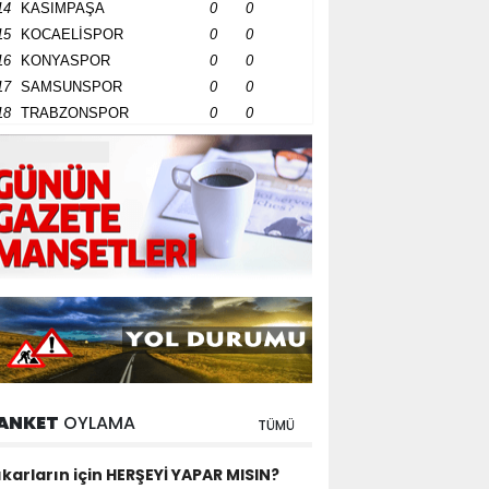
14
KASIMPAŞA
0
0
15
KOCAELİSPOR
0
0
16
KONYASPOR
0
0
17
SAMSUNSPOR
0
0
18
TRABZONSPOR
0
0
ANKET
OYLAMA
TÜMÜ
ıkarların için HERŞEYİ YAPAR MISIN?