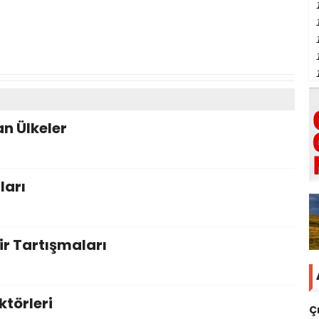
n Ülkeler
ları
r Tartışmaları
ktörleri
Ç