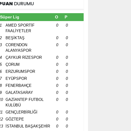
PUAN
DURUMU
Süper Lig
O
P
1
AMED SPORTİF
0
0
FAALİYETLER
2
BEŞİKTAŞ
0
0
3
CORENDON
0
0
ALANYASPOR
4
ÇAYKUR RİZESPOR
0
0
5
ÇORUM
0
0
6
ERZURUMSPOR
0
0
7
EYÜPSPOR
0
0
8
FENERBAHÇE
0
0
9
GALATASARAY
0
0
10
GAZİANTEP FUTBOL
0
0
KULÜBÜ
11
GENÇLERBİRLİĞİ
0
0
12
GÖZTEPE
0
0
13
İSTANBUL BAŞAKŞEHİR
0
0