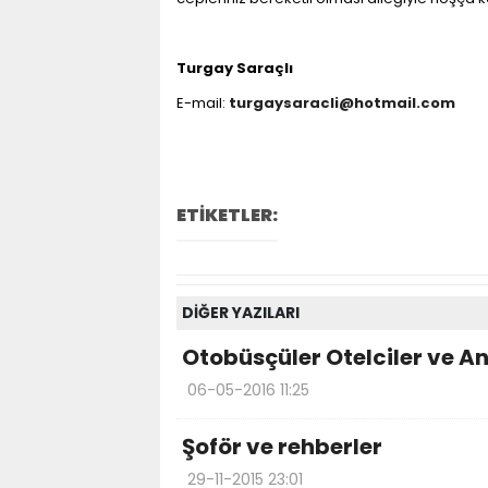
Turgay Saraçlı
E-mail:
turgaysaracli@hotmail.com
ETİKETLER:
DİĞER YAZILARI
Otobüsçüler Otelciler ve A
06-05-2016 11:25
Şoför ve rehberler
29-11-2015 23:01