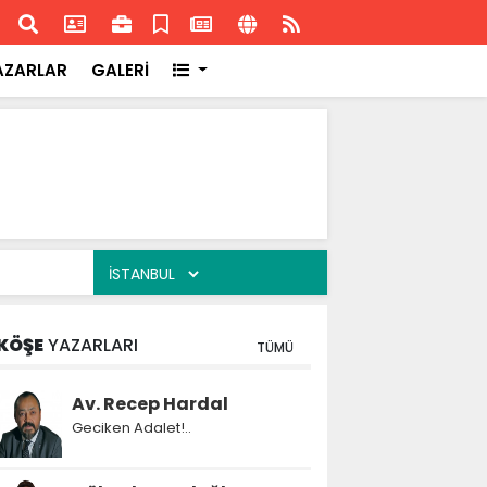
ransa'daki başarısı
Akran
AZARLAR
GALERİ
KÖŞE
YAZARLARI
TÜMÜ
Av. Recep Hardal
Geciken Adalet!..