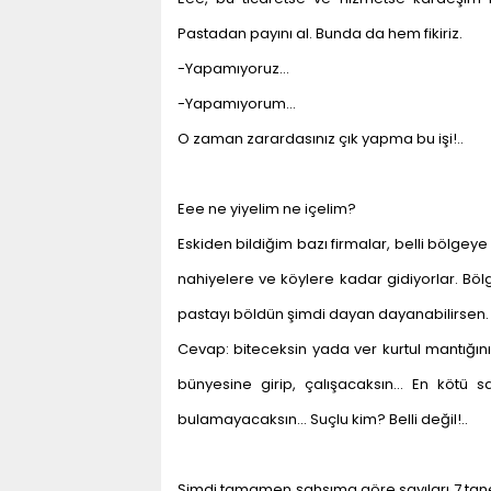
Pastadan payını al. Bunda da hem fikiriz.
-Yapamıyoruz…
-Yapamıyorum…
O zaman zarardasınız çık yapma bu işi!..
Eee ne yiyelim ne içelim?
Eskiden bildiğim bazı firmalar, belli bölgeye 
nahiyelere ve köylere kadar gidiyorlar. Bölg
pastayı böldün şimdi dayan dayanabilirsen.
Cevap: biteceksin yada ver kurtul mantığın
bünyesine girip, çalışacaksın... En kötü 
bulamayacaksın… Suçlu kim? Belli değil!..
Şimdi tamamen şahsıma göre sayıları 7 tane 