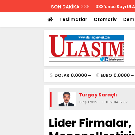
AZETESİ
SON DAKİKA
Biletler 12 saatte
Teslimatlar
Otomotiv
Demi
DOLAR
0,0000
EURO
0,0000
Turgay Saraçlı
Giriş Tarihi : 13-11-2014 17:37
Lider Firmalar,