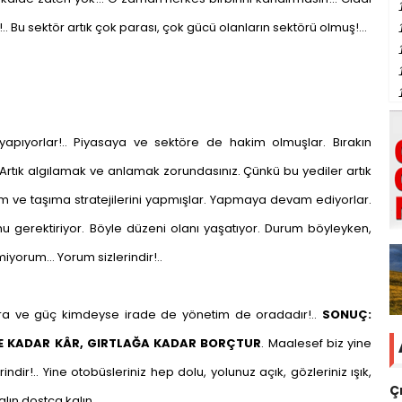
 Bu sektör artık çok parası, çok gücü olanların sektörü olmuş!...
 yapıyorlar!.. Piyasaya ve sektöre de hakim olmuşlar. Bırakın
!.. Artık algılamak ve anlamak zorundasınız. Çünkü bu yediler artık
laşım ve taşıma stratejilerini yapmışlar. Yapmaya devam ediyorlar.
nu gerektiriyor. Böyle düzeni olanı yaşatıyor. Durum böyleyken,
iyorum… Yorum sizlerindir!..
ara ve güç kimdeyse irade de yönetim de oradadır!..
SONUÇ:
DİZE KADAR KÂR, GIRTLAĞA KADAR BORÇTUR
. Maalesef biz yine
rindir!.. Yine otobüsleriniz hep dolu, yolunuz açık, gözleriniz ışık,
Ç
alın dostça kalın…