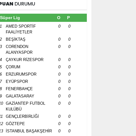
PUAN
DURUMU
Süper Lig
O
P
1
AMED SPORTİF
0
0
FAALİYETLER
2
BEŞİKTAŞ
0
0
3
CORENDON
0
0
ALANYASPOR
4
ÇAYKUR RİZESPOR
0
0
5
ÇORUM
0
0
6
ERZURUMSPOR
0
0
7
EYÜPSPOR
0
0
8
FENERBAHÇE
0
0
9
GALATASARAY
0
0
10
GAZİANTEP FUTBOL
0
0
KULÜBÜ
11
GENÇLERBİRLİĞİ
0
0
12
GÖZTEPE
0
0
13
İSTANBUL BAŞAKŞEHİR
0
0