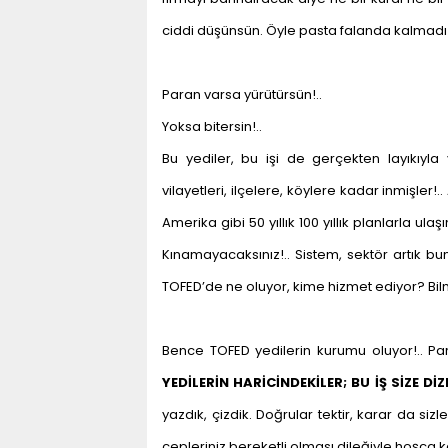
ciddi düşünsün. Öyle pasta falanda kalmadı!..
Paran varsa yürütürsün!..
Yoksa bitersin!..
Bu yediler, bu işi de gerçekten layıkıyla
vilayetleri, ilçelere, köylere kadar inmişler
Amerika gibi 50 yıllık 100 yıllık planlarla u
Kınamayacaksınız!.. Sistem, sektör artık bu
TOFED’de ne oluyor, kime hizmet ediyor? Bilm
Bence TOFED yedilerin kurumu oluyor!.. P
YEDİLERİN HARİCİNDEKİLER; BU İŞ SİZE 
yazdık, çizdik. Doğrular tektir, karar da sizle
cepleriniz bereketli olması dileğiyle hoşça k