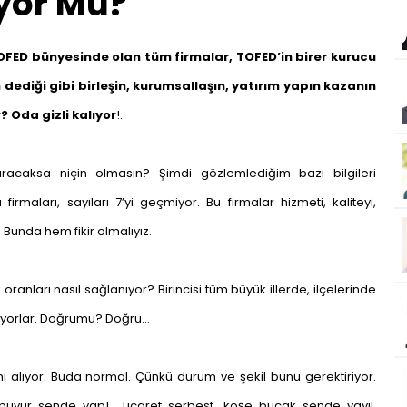
yor Mu?
TOFED bünyesinde olan tüm firmalar, TOFED’in birer kurucu
 dediği gibi birleşin, kurumsallaşın, yatırım yapın kazanın
 Oda gizli kalıyor
!..
racaksa niçin olmasın? Şimdi gözlemlediğim bazı bilgileri
irmaları, sayıları 7’yi geçmiyor. Bu firmalar hizmeti, kaliteyi,
 Bunda hem fikir olmalıyız.
oranları nasıl sağlanıyor? Birincisi tüm büyük illerde, ilçelerinde
eriyorlar. Doğrumu? Doğru…
ni alıyor. Buda normal. Çünkü durum ve şekil bunu gerektiriyor.
uyur sende yap!.. Ticaret serbest, köşe bucak sende yayıl.