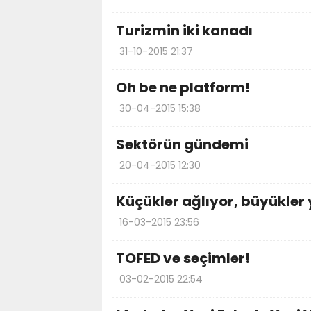
Turizmin iki kanadı
31-10-2015 21:37
Oh be ne platform!
30-04-2015 15:38
Sektörün gündemi
20-04-2015 12:30
Küçükler ağlıyor, büyükler 
16-03-2015 23:56
TOFED ve seçimler!
03-02-2015 22:54