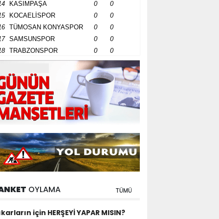
14
KASIMPAŞA
0
0
15
KOCAELİSPOR
0
0
16
TÜMOSAN KONYASPOR
0
0
17
SAMSUNSPOR
0
0
18
TRABZONSPOR
0
0
ANKET
OYLAMA
TÜMÜ
ıkarların için HERŞEYİ YAPAR MISIN?