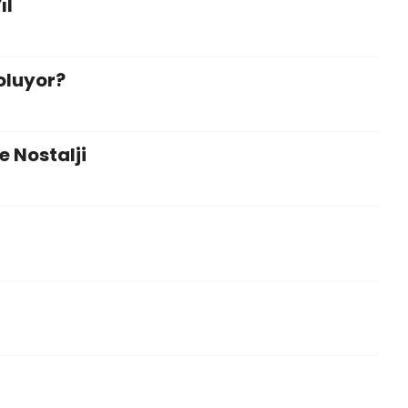
ıl
oluyor?
e Nostalji