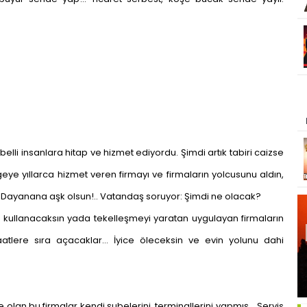
belli insanlara hitap ve hizmet ediyordu. Şimdi artık tabiri caizse
eye yıllarca hizmet veren firmayı ve firmaların yolcusunu aldın,
 Dayanana aşk olsun!.. Vatandaş soruyor: Şimdi ne olacak?
ı kullanacaksın yada tekelleşmeyi yaratan uygulayan firmaların
saatlere sıra açacaklar… İyice öleceksin ve evin yolunu dahi
olan bu firmalar kendi şubelerini, terminallerini yapmış… Servis