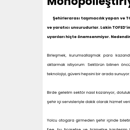
Monopolleştiri
Şehirlerarası taşımacılık yapan ve 
ve yaratıcı unsurudurlar. Lakin TOFED’in
uyarıları hiçte önemsenmiyor. Nedendir?
Birleşmek, kurumsallaşmak para kazandı
aktarmak istiyorum: Sektörün bilinen öncü f
teknolojiyi, güveni hepsini bir arada sunuyor.
Birde gelelim sektör nasıl kazanıyor, doluluk 
şehir içi servisleriyle dakik olarak hizmet v
Yolcu otogara girmeden şehir içinde bileti
Eee, bu ticaretse ve hizmetse kardeşim b