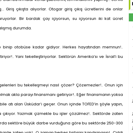
Giriş çıkışta alıyorlar. Otogar giriş çıkış ücretlerini de onlar
uruyorlar. Bir bardak çay içiyorsun, su içiyorsun iki kat ücret
alışmış durumda.
ise binip otobüse kadar gidiyor. Herkes hayatından memnun!..
yor!.. Yani tekelleştiriyorlar. Sektörün Amerika’sı ve İsrail’i bu
enleri bu tekelleşmeyi nasıl çözer? Çözemezler!.. Onun için
lmak akla parayı finansmanı getiriyor!.. Eğer finansmanın yoksa
ile atı alan Üsküdar’ı geçer. Onun içinde TOFED’in şöyle yapın,
çıkıyor. Yazmak çizmekle bu işler çözülmez!.. Sektörde zaten
larda sektöre büyük darbe vurduğuna göre bu sektörde 250-300
r kaide zaten yok!.. O zaman herkes birbirini kandırmasın!.. Ciddi