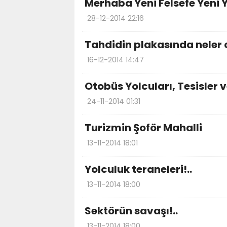
Merhaba Yeni Felsefe Yeni Y
28-12-2014 22:16
Tahdidin plakasında neler 
16-12-2014 14:47
Otobüs Yolcuları, Tesisler v
24-11-2014 01:31
Turizmin Şoför Mahalli
13-11-2014 18:01
Yolculuk teraneleri!..
13-11-2014 18:00
Sektörün savaşı!..
13-11-2014 18:00