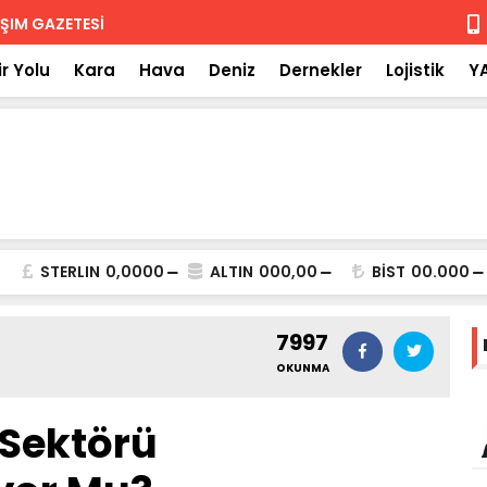
 iade
Isuzu'nun F
r Yolu
Kara
Hava
Deniz
Dernekler
Lojistik
Y
STERLIN
0,0000
ALTIN
000,00
BİST
00.000
7997
OKUNMA
 Sektörü