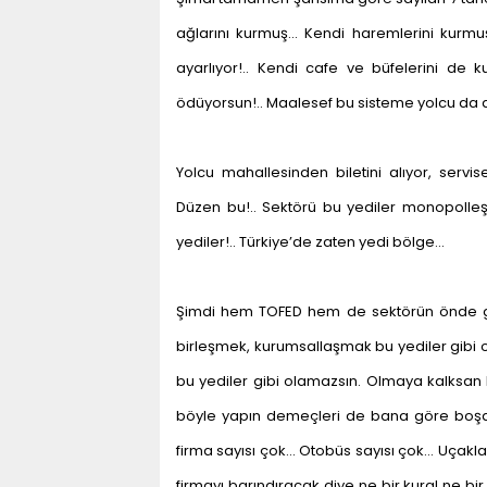
ağlarını kurmuş… Kendi haremlerini kurmuş… 
ayarlıyor!.. Kendi cafe ve büfelerini de k
ödüyorsun!.. Maalesef bu sisteme yolcu da 
Yolcu mahallesinden biletini alıyor, serv
Düzen bu!.. Sektörü bu yediler monopolleştiri
yediler!.. Türkiye’de zaten yedi bölge…
Şimdi hem TOFED hem de sektörün önde gel
birleşmek, kurumsallaşmak bu yediler gibi o
bu yediler gibi olamazsın. Olmaya kalksan b
böyle yapın demeçleri de bana göre boşa 
firma sayısı çok… Otobüs sayısı çok… Uçak
firmayı barındıracak diye ne bir kural ne bi