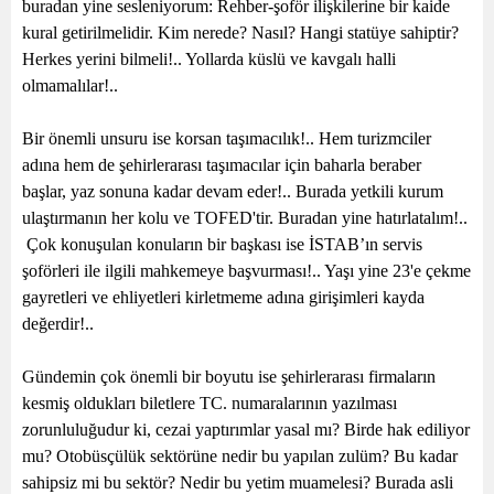
buradan yine sesleniyorum: Rehber-şoför ilişkilerine bir kaide
kural getirilmelidir. Kim nerede? Nasıl? Hangi statüye sahiptir?
Herkes yerini bilmeli!.. Yollarda küslü ve kavgalı halli
olmamalılar!..
Bir önemli unsuru ise korsan taşımacılık!.. Hem turizmciler
adına hem de şehirlerarası taşımacılar için baharla beraber
başlar, yaz sonuna kadar devam eder!.. Burada yetkili kurum
ulaştırmanın her kolu ve TOFED'tir. Buradan yine hatırlatalım!..
Çok konuşulan konuların bir başkası ise İSTAB’ın servis
şoförleri ile ilgili mahkemeye başvurması!.. Yaşı yine 23'e çekme
gayretleri ve ehliyetleri kirletmeme adına girişimleri kayda
değerdir!..
Gündemin çok önemli bir boyutu ise şehirlerarası firmaların
kesmiş oldukları biletlere TC. numaralarının yazılması
zorunluluğudur ki, cezai yaptırımlar yasal mı? Birde hak ediliyor
mu? Otobüsçülük sektörüne nedir bu yapılan zulüm? Bu kadar
sahipsiz mi bu sektör? Nedir bu yetim muamelesi? Burada asli