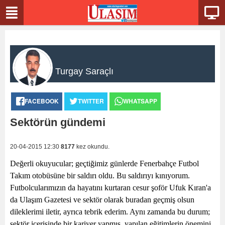
Turgay Saraçlı
FACEBOOK
TWITTER
WHATSAPP
Sektörün gündemi
20-04-2015 12:30
8177
kez okundu.
Değerli okuyucular; geçtiğimiz günlerde Fenerbahçe Futbol
Takım otobüsüne bir saldırı oldu. Bu saldırıyı kınıyorum.
Futbolcularımızın da hayatını kurtaran cesur şoför Ufuk Kıran'a
da Ulaşım Gazetesi ve sektör olarak buradan geçmiş olsun
dileklerimi iletir, ayrıca tebrik ederim. Aynı zamanda bu durum;
sektör içerisinde bir kariyer yapmış, yapılan eğitimlerin önemini