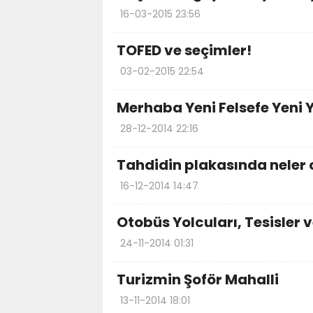
16-03-2015 23:56
TOFED ve seçimler!
03-02-2015 22:54
Merhaba Yeni Felsefe Yeni Y
28-12-2014 22:16
Tahdidin plakasında neler 
16-12-2014 14:47
Otobüs Yolcuları, Tesisler v
24-11-2014 01:31
Turizmin Şoför Mahalli
13-11-2014 18:01