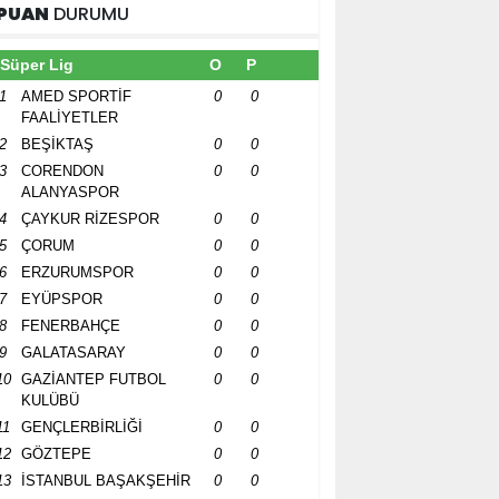
PUAN
DURUMU
Süper Lig
O
P
1
AMED SPORTİF
0
0
FAALİYETLER
2
BEŞİKTAŞ
0
0
3
CORENDON
0
0
ALANYASPOR
4
ÇAYKUR RİZESPOR
0
0
5
ÇORUM
0
0
6
ERZURUMSPOR
0
0
7
EYÜPSPOR
0
0
8
FENERBAHÇE
0
0
9
GALATASARAY
0
0
10
GAZİANTEP FUTBOL
0
0
KULÜBÜ
11
GENÇLERBİRLİĞİ
0
0
12
GÖZTEPE
0
0
13
İSTANBUL BAŞAKŞEHİR
0
0