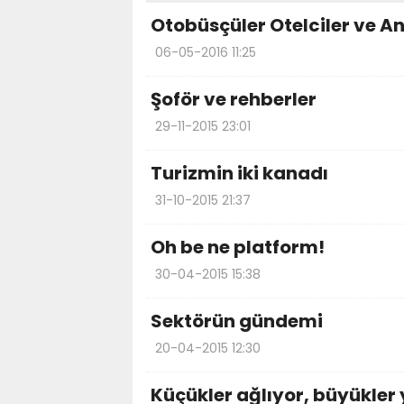
Otobüsçüler Otelciler ve A
06-05-2016 11:25
Şoför ve rehberler
29-11-2015 23:01
Turizmin iki kanadı
31-10-2015 21:37
Oh be ne platform!
30-04-2015 15:38
Sektörün gündemi
20-04-2015 12:30
Küçükler ağlıyor, büyükler 