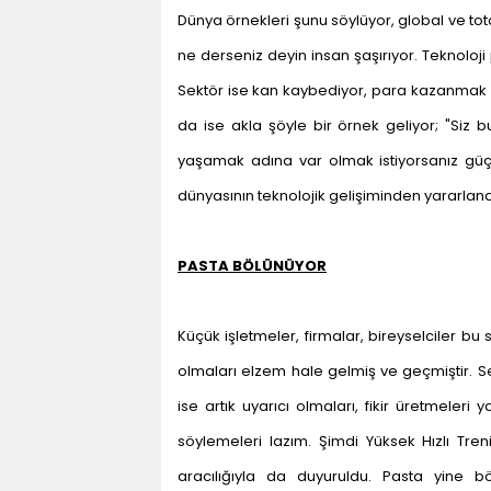
Dünya örnekleri şunu söylüyor, global ve tota
ne derseniz deyin insan şaşırıyor. Teknoloji
Sektör ise kan kaybediyor, para kazanmak İst
da ise akla şöyle bir örnek geliyor; "Si
yaşamak adına var olmak istiyorsanız güçlü 
dünyasının teknolojik gelişiminden yararlana
PASTA BÖLÜNÜYOR
Küçük işletmeler, firmalar, bireyselciler b
olmaları elzem hale gelmiş ve geçmiştir. 
ise artık uyarıcı olmaları, fikir üretmele
söylemeleri lazım. Şimdi Yüksek Hızlı Tr
aracılığıyla da duyuruldu. Pasta yine b