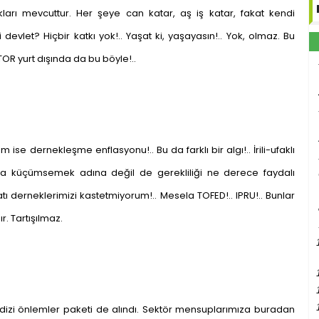
ları mevcuttur. Her şeye can katar, aş iş katar, fakat kendi
evlet? Hiçbir katkı yok!.. Yaşat ki, yaşayasın!.. Yok, olmaz. Bu
TOR yurt dışında da bu böyle!..
se dernekleşme enflasyonu!.. Bu da farklı bir algı!.. İrili-ufaklı
da küçümsemek adına değil de gerekliliği ne derece faydalı
tı derneklerimizi kastetmiyorum!.. Mesela TOFED!.. IPRU!.. Bunlar
r. Tartışılmaz.
r dizi önlemler paketi de alındı. Sektör mensuplarımıza buradan