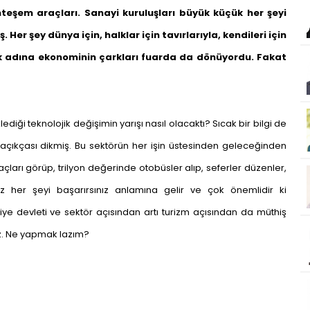
eşem araçları. Sanayi kuruluşları büyük küçük her şeyi
 Her şey dünya için, halklar için tavırlarıyla, kendileri için
k adına ekonominin çarkları fuarda da dönüyordu. Fakat
lediği teknolojik değişimin yarışı nasıl olacaktı? Sıcak bir bilgi de
açıkçası dikmiş. Bu sektörün her işin üstesinden geleceğinden
çları görüp, trilyon değerinde otobüsler alıp, seferler düzenler,
z her şeyi başarırsınız anlamına gelir ve çok önemlidir ki
e devleti ve sektör açısından artı turizm açısından da müthiş
ez. Ne yapmak lazım?