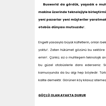
Busworld da gördük, yaşadık o muht
makine üzerinde teknolojiyle birleştirmiş.
yeni pazarlar yeni müşteriler yaratma
otobüs dünyası mutsuzdu
!..
Engelli yasasıyla büyük külfetlerin, onları bek
yoktu!.. Zaten hükümet gözünü bu sektöre 
emin!.. Çünkü; siz o muhteşem teknolojik ara
bu güzel otobüslerle dans ederseniz. Si
kamuoyunda da bu algı hep böyledir. Türkiy
kalite demektir. Görünen köy kılavuz istem
GÜÇLÜ OLAN AYAKTA DURUR