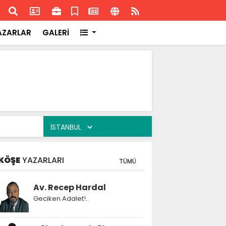
ransa'daki başarısı
Akran
AZARLAR
GALERİ
KÖŞE
YAZARLARI
TÜMÜ
Av. Recep Hardal
Geciken Adalet!..