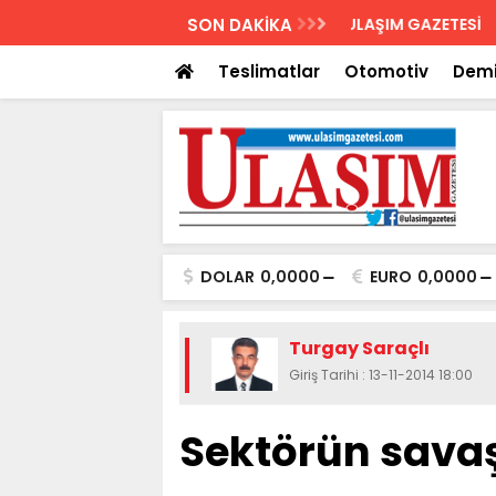
AZETESİ
SON DAKİKA
Biletler 12 saatte
Teslimatlar
Otomotiv
Demi
DOLAR
0,0000
EURO
0,0000
Turgay Saraçlı
Giriş Tarihi : 13-11-2014 18:00
Sektörün savaşı