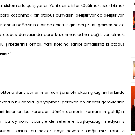
l sistemlerle çalışıyorlar. Yani adına ister küçülmek, ister bitmek
 para kazanmak için otobüs dünyasını geliştiriyor da geliştiriyor.
anbul boğazının dibinde anlaşılır gibi değil!.. Bu gelinen nokta
z bu otobüs dünyasında para kazanmak adına değil, var olmak,
şirketleriniz olmalı. Yani holding sahibi olmalısınız ki otobüs
sınız."
u sektörle dans etmenin en son şans olmaktan çıktığının farkında
Sektörün bu camia için yapması gereken en önemli görevlerinin
ri yani insanları bu zarardan dönün demenin zamanının geldiğini
enin bu ay sonu itibariyle de seferlere başlayacağı medyamız
ölündü. Olsun, bu sektör hayır severdir değil mi? Tabii ki