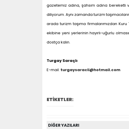
gazetemiz adına, şahsım adına bereketli ve
diliyorum. Aynı zamanda turizm taşımacıların
arada turizm taşıma firmalarımızdan Kuru T
ekibine yeni yerlerinin hayırlı-uğurlu olma
dostça kalın.
Turgay Saraçlı
E-mail:
turgaysaracli@hotmail.com
ETİKETLER:
DİĞER YAZILARI