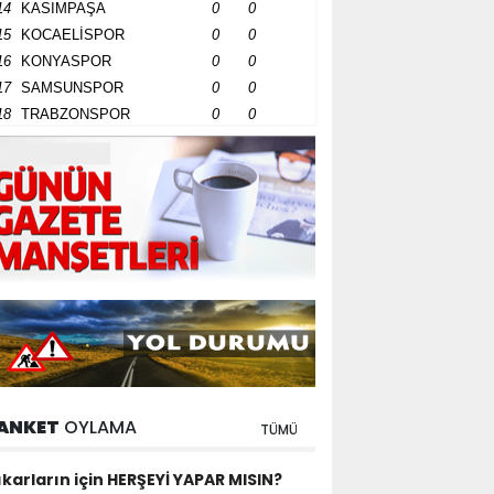
14
KASIMPAŞA
0
0
15
KOCAELİSPOR
0
0
16
KONYASPOR
0
0
17
SAMSUNSPOR
0
0
18
TRABZONSPOR
0
0
ANKET
OYLAMA
TÜMÜ
ıkarların için HERŞEYİ YAPAR MISIN?