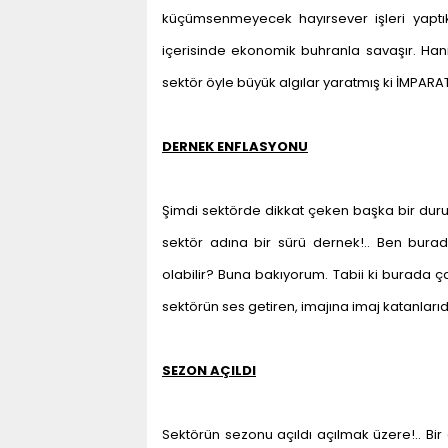
küçümsenmeyecek hayırsever işleri yaptık
içerisinde ekonomik buhranla savaşır. Hani d
sektör öyle büyük algılar yaratmış ki İMPARA
DERNEK ENFLASYONU
Şimdi sektörde dikkat çeken başka bir durum i
sektör adına bir sürü dernek!.. Ben bura
olabilir? Buna bakıyorum. Tabii ki burada ça
sektörün ses getiren, imajına imaj katanlarıdı
SEZON AÇILDI
Sektörün sezonu açıldı açılmak üzere!.. Bi