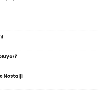
ıl
oluyor?
e Nostalji