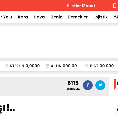
 iade
Isuzu'nun F
r Yolu
Kara
Hava
Deniz
Dernekler
Lojistik
Y
STERLIN
0,0000
ALTIN
000,00
BİST
00.000
8115
OKUNMA
!..