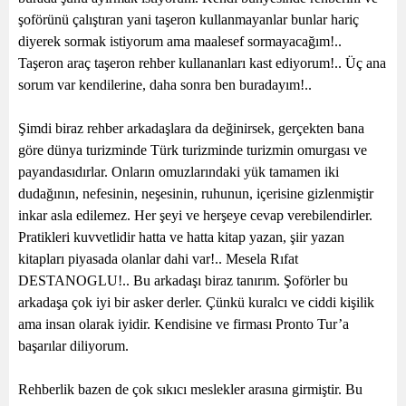
şoförünü çalıştıran yani taşeron kullanmayanlar bunlar hariç
diyerek sormak istiyorum ama maalesef sormayacağım!..
Taşeron araç taşeron rehber kullananları kast ediyorum!.. Üç ana
sorum var kendilerine, daha sonra ben buradayım!..
Şimdi biraz rehber arkadaşlara da değinirsek, gerçekten bana
göre dünya turizminde Türk turizminde turizmin omurgası ve
payandasıdırlar. Onların omuzlarındaki yük tamamen iki
dudağının, nefesinin, neşesinin, ruhunun, içerisine gizlenmiştir
inkar asla edilemez. Her şeyi ve herşeye cevap verebilendirler.
Pratikleri kuvvetlidir hatta ve hatta kitap yazan, şiir yazan
kitapları piyasada olanlar dahi var!.. Mesela Rıfat
DESTANOGLU!.. Bu arkadaşı biraz tanırım. Şoförler bu
arkadaşa çok iyi bir asker derler. Çünkü kuralcı ve ciddi kişilik
ama insan olarak iyidir. Kendisine ve firması Pronto Tur’a
başarılar diliyorum.
Rehberlik bazen de çok sıkıcı meslekler arasına girmiştir. Bu