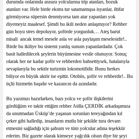
durumda onlarında arasıra yolcularına trip atanları, bozuk
atanları var. Hele birde ekstra tur satamamışsa isyanlar, iltifat
görmüyorsa süpersin denmiyorsa tam atar yapanları yok
diyemeyiz maalesef. Şimdi bu ikili neden anlaşmıyor? Rehber
gün boyu stres depoluyor, şoförde yorgunluk… Ateş barut
misali
ancak temel mesele asla ve asla paylaşım meselesidir!..
Birde bu ikiliye bu sistemi yanlış sunum yapanlardadır. Çok
basit halledilecek şeylerin büyümesine vesile olunuyor. Sonuç
olarak her ne kadar şoför ve rehberden bahsettiysek, hatalarıyla
sevaplarıyla bu sektör turizmin lokomotifidir. Bunu herkes
biliyor en büyük aktör ise eşittir. Otobüs, şoför ve rehberdir!.. Bu
üçlü hizmetin başıdır ve kazancın da azındadır.
Bu yazımızı hazırlarken, bazı yolcu ve şoför ilişkilerini
gördüğüm ve taktir ettiğim rehber Atilla ÇERDİK arkadaşımıza
da unutmadan Üsküp’de yaşanan sorunları tereyağından kıl
çeker gibi halledip, insanların mutlu bir şekilde tura devam
etmesini sağladığı için şahsım ve tüm yolcular adına teşekkür
ederim. Biz gazete olarak kimseye yağcılık olsun diye bir şeyi