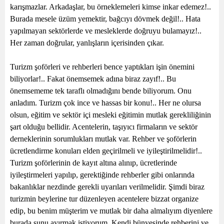
karışmazlar. Arkadaşlar, bu örneklemeleri kimse inkar edemez!..
Burada mesele üzüm yemektir, bağcıyı dövmek değil!.. Hata
yapılmayan sektörlerde ve mesleklerde doğruyu bulamayız!..
Her zaman doğrular, yanlışların içerisinden çıkar.
Turizm şoförleri ve rehberleri bence yaptıkları işin önemini
biliyorlar!.. Fakat önemsemek adına biraz zayıf!.. Bu
önemsememe tek taraflı olmadığını bende biliyorum. Onu
anladım. Turizm çok ince ve hassas bir konu!.. Her ne olursa
olsun, eğitim ve sektör içi mesleki eğitimin mutlak gerekliliğinin
şart olduğu bellidir. Acentelerin, taşıyıcı firmaların ve sektör
derneklerinin sorumlukları mutlak var. Rehber ve şoförlerin
ücretlendirme konuları elden geçirilmeli ve iyileştirilmelidir!..
Turizm şoförlerinin de kayıt altına alınıp, ücretlerinde
iyileştirmeleri yapılıp, gerektiğinde rehberler gibi onlarında
bakanlıklar nezdinde gerekli uyarıları verilmelidir. Şimdi biraz
turizmin beylerine tur düzenleyen acentelere bizzat organize
edip, bu benim müşterim ve mutlak bir daha almalıyım diyenlere
burada şunu ayırmak istiyorum. Kendi bünyesinde rehberini ve