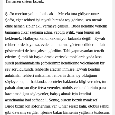
Tamamen sistem bozuk.
Şoför mecbur yolunu bulacak… Mesela tura gidiyorsunuz.
Şoför, eğer rehberi iyi niyetli birazda toy görürse, sen merak
etme hemen zıplar akıl vermeye çalışır!.. Buda kendine yönelik
tamamen çıkar sağlama adına yaptığı iyilik, yani bunun adı
kekleme!.. Halbuysa kendi kekleniyor farkında değil!.. Eyvah
rehber birde bayansa, evde hanımlarına göstermedikleri iltifatı
gösterenleri de ben şahsen gördüm. Tabi yapmayanları tenzih
ederim. Şimdi bir başka örnek verirsek: molalarda yada kısa
süreli parklanmalarda şoförlerimiz kendilerine yolculardan bir
şey sorulduğunda rehberde araçtan inmişse; Eyvah kendini
anlatanlar, rehberi anlatanlar, rehberin daha toy olduğunu
söyleyenler, tur hakkında, acenteler hakkında bilgi verenler, turu
pahalı almışsın diye fetva verenler, otobüs ve kendilerinin para
kazanmadığını söyleyenler, bahşiş almak için kendini
acındıranlar had safhada!.. Sonuç, sistem bozuk maalesef!..
Birde bizim jön şoförlerimiz var. Onlar sessiz kalır, otobüs sahibi
gibi davranış sergiler, işlerine bakar kimsenin yağlısına tuzlusuna