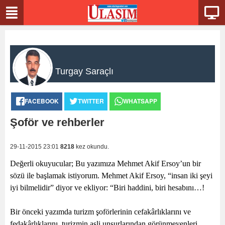
Turgay Saraçlı
FACEBOOK
TWITTER
WHATSAPP
Şoför ve rehberler
29-11-2015 23:01
8218
kez okundu.
Değerli okuyucular; Bu yazımıza Mehmet Akif Ersoy’un bir
sözü ile başlamak istiyorum. Mehmet Akif Ersoy, “insan iki şeyi
iyi bilmelidir” diyor ve ekliyor: “Biri haddini, biri hesabını…!
Bir önceki yazımda turizm şoförlerinin cefakârlıklarını ve
fedakârlıklarını, turizmin asli unsurlarından görünmeyenleri