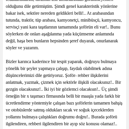
olduğunu dile getirmiştim. Şimdi genel karakteristik yönlerine
bakar isek, sektöre nereden geldikleri belli!.. At arabasından
tutunda, traktör, tüp arabası, kamyonetçi, minibüsçü, kamyoncu,
servisçi yani kara taşıtlarının tamamında şoförün eli var!.. Bunu
söylerken de onları aşağılanma yada küçümseme anlamında
değil, haşa ben bunların hepsinden şeref duyarak, onurlanarak
söyler ve yazarım.
Bizler karınca kaderince bir tespit yaparak, doğruyu bulmaya
yönelik bir şeyler yapmaya çalışıp, faydalı olabilmek adına
düşüncelerimizi dile getiriyoruz. Şoför- rehber ilişkilerini
anlatmak, yazmak, çizmek için sektörle ilişkili olacaksınız!.. Bir
gezgin olacaksınız!.. İki iyi bir gözlemci olacaksın!.. Üç şimdi
örneğin bir x taşımacı firmasında belli bir maaşla yada farklı bir
ücretlendirme yöntemiyle çalışan bazı şoförlerin tamamen bahşiş
ve otobüslerde satmış oldukları sıcak ve soğuk içeceklerden
yollarını bulmaya çalıştıkları doğrumu doğru!.. Burada şoförü
ilgilendiren, rehberi ilgilendiren bir ayıp söz konusu olamaz!..