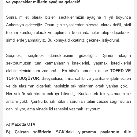
ve yapacaklar milletin ayağına gelecek!.
.
Sonra millet olarak bizler, seçtiklerimizin ayağına 4 yıl boyunca
Ankara’ya gideceğiz. Onun için siyasilerden bireysel olarak değil, sivil
toplum kuruluşu olarak ve toplumsal konularda neler talep edeceksek,
şimdilerde yapmalıyız. Bu konuya dikkatinizi çekmek istiyorum!..
Seçmek, seçilmek demokrasinin güzelliği… Şimdi ulaşım
sektörümüzün tüm katmanlarının isteklerini, yapmak istediklerini
alabilmelerinin tam zamanı!... En büyük sorumluluk ise
TOFED VE
TOF’A DÜŞÜYOR
. Bireyselcisi, firma sahibi ve yazıhane işletmecileri
ve de ulaşımın diğerleri: hepinizin sıkıntılarının ortak yanları çok…
Her sektör sıkıntısını çok iyi biliyor!,,. Bunları tek tek yazmanın bir
anlamı yok!.. Çünkü bu sıkıntıları, sorunları tabiri caizse sağır sultan
dahi biliyor, ama yinede iki tanesini yazmak istiyorum.
A)
Mazotta ÖTV
B)
Çalışan şoförlerin SGK’daki yıpranma paylarının dile