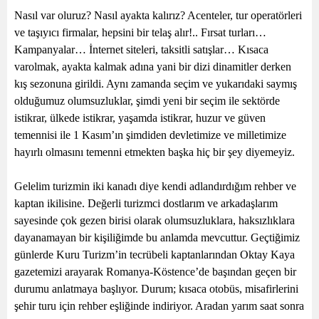
Nasıl var oluruz? Nasıl ayakta kalırız? Acenteler, tur operatörleri
ve taşıyıcı firmalar, hepsini bir telaş alır!.. Fırsat turları…
Kampanyalar… İnternet siteleri, taksitli satışlar… Kısaca
varolmak, ayakta kalmak adına yani bir dizi dinamitler derken
kış sezonuna girildi. Aynı zamanda seçim ve yukarıdaki saymış
olduğumuz olumsuzluklar, şimdi yeni bir seçim ile sektörde
istikrar, ülkede istikrar, yaşamda istikrar, huzur ve güven
temennisi ile 1 Kasım’ın şimdiden devletimize ve milletimize
hayırlı olmasını temenni etmekten başka hiç bir şey diyemeyiz.
Gelelim turizmin iki kanadı diye kendi adlandırdığım rehber ve
kaptan ikilisine. Değerli turizmci dostlarım ve arkadaşlarım
sayesinde çok gezen birisi olarak olumsuzluklara, haksızlıklara
dayanamayan bir kişiliğimde bu anlamda mevcuttur. Geçtiğimiz
günlerde Kuru Turizm’in tecrübeli kaptanlarından Oktay Kaya
gazetemizi arayarak Romanya-Köstence’de başından geçen bir
durumu anlatmaya başlıyor. Durum; kısaca otobüs, misafirlerini
şehir turu için rehber eşliğinde indiriyor. Aradan yarım saat sonra