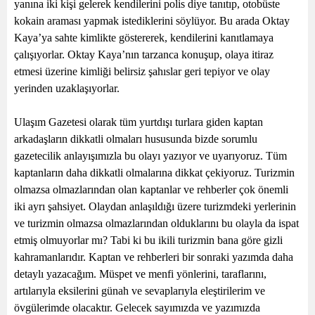
yanına iki kişi gelerek kendilerini polis diye tanıtıp, otobüste
kokain araması yapmak istediklerini söylüyor. Bu arada Oktay
Kaya’ya sahte kimlikte göstererek, kendilerini kanıtlamaya
çalışıyorlar. Oktay Kaya’nın tarzanca konuşup, olaya itiraz
etmesi üzerine kimliği belirsiz şahıslar geri tepiyor ve olay
yerinden uzaklaşıyorlar.
Ulaşım Gazetesi olarak tüm yurtdışı turlara giden kaptan
arkadaşların dikkatli olmaları hususunda bizde sorumlu
gazetecilik anlayışımızla bu olayı yazıyor ve uyarıyoruz. Tüm
kaptanların daha dikkatli olmalarına dikkat çekiyoruz. Turizmin
olmazsa olmazlarından olan kaptanlar ve rehberler çok önemli
iki ayrı şahsiyet. Olaydan anlaşıldığı üzere turizmdeki yerlerinin
ve turizmin olmazsa olmazlarından olduklarını bu olayla da ispat
etmiş olmuyorlar mı? Tabi ki bu ikili turizmin bana göre gizli
kahramanlarıdır. Kaptan ve rehberleri bir sonraki yazımda daha
detaylı yazacağım. Müspet ve menfi yönlerini, taraflarını,
artılarıyla eksilerini günah ve sevaplarıyla eleştirilerim ve
övgülerimde olacaktır. Gelecek sayımızda ve yazımızda