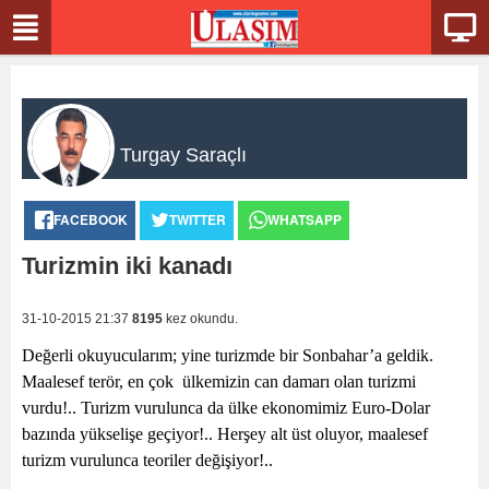
Turgay Saraçlı
FACEBOOK
TWITTER
WHATSAPP
Turizmin iki kanadı
31-10-2015 21:37
8195
kez okundu.
Değerli okuyucularım; yine turizmde bir Sonbahar’a geldik.
Maalesef terör, en çok
ülkemizin can damarı olan turizmi
vurdu!.. Turizm vurulunca da ülke ekonomimiz Euro-Dolar
bazında yükselişe geçiyor!.. Herşey alt üst oluyor, maalesef
turizm vurulunca teoriler değişiyor!..