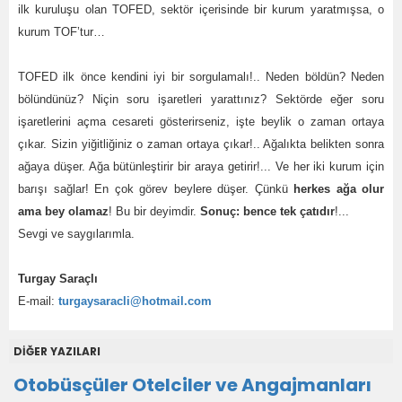
ilk kuruluşu olan TOFED, sektör içerisinde bir kurum yaratmışsa, o
kurum TOF’tur…
TOFED ilk önce kendini iyi bir sorgulamalı!.. Neden böldün? Neden
bölündünüz? Niçin soru işaretleri yarattınız? Sektörde eğer soru
işaretlerini açma cesareti gösterirseniz, işte beylik o zaman ortaya
çıkar. Sizin yiğitliğiniz o zaman ortaya çıkar!.. Ağalıkta belikten sonra
ağaya düşer. Ağa bütünleştirir bir araya getirir!... Ve her iki kurum için
barışı sağlar! En çok görev beylere düşer. Çünkü
herkes ağa olur
ama bey olamaz
! Bu bir deyimdir.
Sonuç: bence tek çatıdır
!...
Sevgi ve saygılarımla.
Turgay Saraçlı
E-mail:
turgaysaracli@hotmail.com
DİĞER YAZILARI
Otobüsçüler Otelciler ve Angajmanları