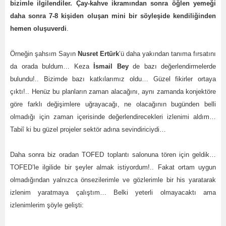
bizimle ilgilendiler. Çay-kahve ikramından sonra öğlen yemeği
daha sonra 7-8 kişiden oluşan mini bir söyleşide kendiliğinden
hemen oluşuverdi
.
Örneğin şahsım Sayın
Nusret Ertürk
’ü daha yakından tanıma fırsatını
da orada buldum… Keza
İsmail Bey
de bazı değerlendirmelerde
bulundu!.. Bizimde bazı katkılarımız oldu… Güzel fikirler ortaya
çıktı!.. Henüz bu planların zaman alacağını, aynı zamanda konjektöre
göre farklı değişimlere uğrayacağı, ne olacağının bugünden belli
olmadığı için zaman içerisinde değerlendirecekleri izlenimi aldım…
Tabiî ki bu güzel projeler sektör adına sevindiriciydi…
Daha sonra biz oradan TOFED toplantı salonuna tören için geldik…
TOFED’le ilgilide bir şeyler almak istiyordum!.. Fakat ortam uygun
olmadığından yalnızca önsezilerimle ve gözlerimle bir his yaratarak
izlenim yaratmaya çalıştım… Belki yeterli olmayacaktı ama
izlenimlerim şöyle gelişti: