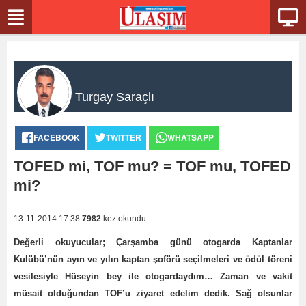
Turgay Saraçlı
FACEBOOK
TWITTER
WHATSAPP
TOFED mi, TOF mu? = TOF mu, TOFED
mi?
13-11-2014 17:38
7982
kez okundu.
Değerli okuyucular; Çarşamba günü otogarda Kaptanlar
Kulübü’nün ayın ve yılın kaptan şoförü seçilmeleri ve ödül töreni
vesilesiyle Hüseyin bey ile otogardaydım… Zaman ve vakit
müsait olduğundan TOF’u ziyaret edelim dedik. Sağ olsunlar