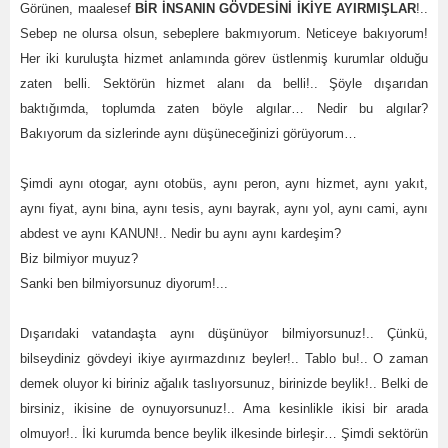
Görünen, maalesef
BİR İNSANIN GÖVDESİNİ İKİYE AYIRMIŞLAR
!..
Sebep ne olursa olsun, sebeplere bakmıyorum. Neticeye bakıyorum!
Her iki kuruluşta hizmet anlamında görev üstlenmiş kurumlar olduğu
zaten belli. Sektörün hizmet alanı da belli!.. Şöyle dışarıdan
baktığımda, toplumda zaten böyle algılar… Nedir bu algılar?
Bakıyorum da sizlerinde aynı düşüneceğinizi görüyorum…
Şimdi aynı otogar, aynı otobüs, aynı peron, aynı hizmet, aynı yakıt,
aynı fiyat, aynı bina, aynı tesis, aynı bayrak, aynı yol, aynı cami, aynı
abdest ve aynı KANUN!.. Nedir bu aynı aynı kardeşim?
Biz bilmiyor muyuz?
Sanki ben bilmiyorsunuz diyorum!...
Dışarıdaki vatandaşta aynı düşünüyor bilmiyorsunuz!.. Çünkü,
bilseydiniz gövdeyi ikiye ayırmazdınız beyler!.. Tablo bu!.. O zaman
demek oluyor ki biriniz ağalık taslıyorsunuz, birinizde beylik!.. Belki de
birsiniz, ikisine de oynuyorsunuz!.. Ama kesinlikle ikisi bir arada
olmuyor!.. İki kurumda bence beylik ilkesinde birleşir… Şimdi sektörün