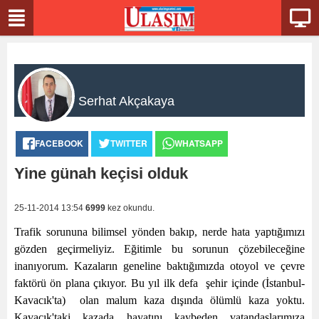
Serhat Akçakaya
FACEBOOK
TWITTER
WHATSAPP
Yine günah keçisi olduk
25-11-2014 13:54
6999
kez okundu.
Trafik sorununa bilimsel yönden bakıp, nerde hata yaptığımızı
gözden geçirmeliyiz. Eğitimle bu sorunun çözebileceğine
inanıyorum. Kazaların geneline baktığımızda otoyol ve çevre
faktörü ön plana çıkıyor. Bu yıl ilk defa
şehir içinde (İstanbul-
Kavacık'ta)
olan malum kaza dışında ölümlü kaza yoktu.
Kavacık'taki kazada hayatını kaybeden vatandaşlarımıza