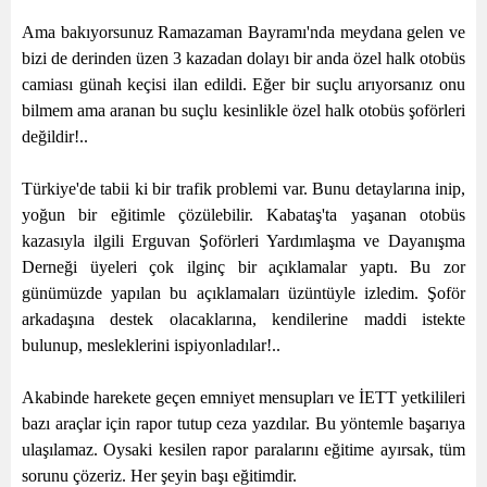
Ama bakıyorsunuz Ramazaman Bayramı'nda meydana gelen ve
bizi de derinden üzen 3 kazadan dolayı bir anda özel halk otobüs
camiası günah keçisi ilan edildi. Eğer bir suçlu arıyorsanız onu
bilmem ama aranan bu suçlu kesinlikle özel halk otobüs şoförleri
değildir!..
Türkiye'de tabii ki bir trafik problemi var. Bunu detaylarına inip,
yoğun bir eğitimle çözülebilir. Kabataş'ta yaşanan otobüs
kazasıyla ilgili Erguvan Şoförleri Yardımlaşma ve Dayanışma
Derneği üyeleri çok ilginç bir açıklamalar yaptı. Bu zor
günümüzde yapılan bu açıklamaları üzüntüyle izledim. Şoför
arkadaşına destek olacaklarına, kendilerine maddi istekte
bulunup, mesleklerini ispiyonladılar!..
Akabinde harekete geçen emniyet mensupları ve İETT yetkilileri
bazı araçlar için rapor tutup ceza yazdılar. Bu yöntemle başarıya
ulaşılamaz. Oysaki kesilen rapor paralarını eğitime ayırsak, tüm
sorunu çözeriz. Her şeyin başı eğitimdir.