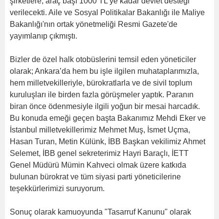
şirketlere, araç başı 1000 TL'ye kadar devlet desteği
verilecekti. Aile ve Sosyal Politikalar Bakanlığı ile Maliye
Bakanlığı'nın ortak yönetmeliği Resmi Gazete'de
yayımlanıp çıkmıştı.
Bizler de özel halk otobüslerini temsil eden yöneticiler
olarak; Ankara’da hem bu işle ilgilen muhataplarımızla,
hem milletvekilleriyle, bürokratlarla ve de sivil toplum
kuruluşları ile birden fazla görüşmeler yaptık. Paranın
biran önce ödenmesiyle ilgili yoğun bir mesai harcadık.
Bu konuda emeği geçen başta Bakanımız Mehdi Eker ve
İstanbul milletvekillerimiz Mehmet Muş, İsmet Uçma,
Hasan Turan, Metin Külünk, İBB Başkan vekilimiz Ahmet
Selemet, İBB genel sekreterimiz Hayri Baraçlı, İETT
Genel Müdürü Mümin Kahveci olmak üzere katkıda
bulunan bürokrat ve tüm siyasi parti yöneticilerine
teşekkürlerimizi suruyorum.
Sonuç olarak kamuoyunda "Tasarruf Kanunu" olarak