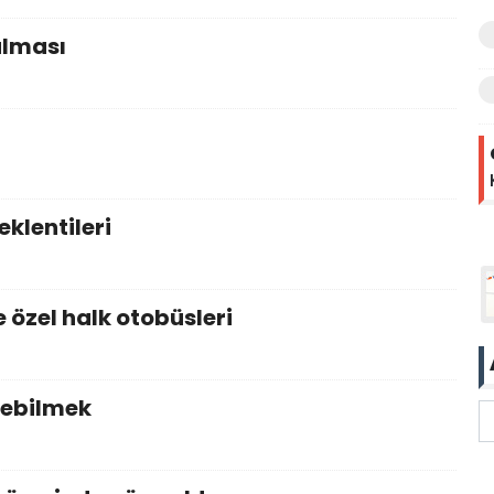
alması
eklentileri
e özel halk otobüsleri
rebilmek