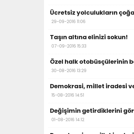
Ücretsiz yolculukların çoğ
29-09-2016 11:06
Taşın altına elinizi sokun!
07-09-2016 15:33
Özel halk otobüsçülerinin b
30-08-2016 13:29
Demokrasi, millet iradesi v
15-08-2016 14:51
Değişimin getirdiklerini gö
01-08-2016 14:12