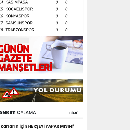
14
KASIMPAŞA
0
0
15
KOCAELİSPOR
0
0
16
KONYASPOR
0
0
17
SAMSUNSPOR
0
0
18
TRABZONSPOR
0
0
ANKET
OYLAMA
TÜMÜ
ıkarların için HERŞEYİ YAPAR MISIN?