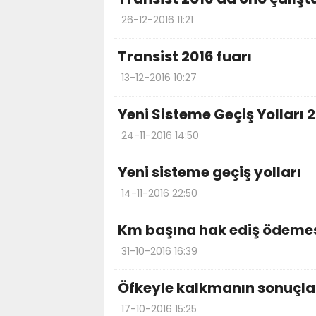
26-12-2016 11:21
Transist 2016 fuarı
13-12-2016 10:27
Yeni Sisteme Geçiş Yolları 2
24-11-2016 14:50
Yeni sisteme geçiş yolları
14-11-2016 22:50
Km başına hak ediş ödeme
31-10-2016 16:39
Öfkeyle kalkmanın sonuçla
17-10-2016 15:25