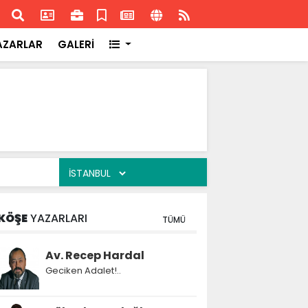
ransa'daki başarısı
Akran
AZARLAR
GALERİ
KÖŞE
YAZARLARI
TÜMÜ
Av. Recep Hardal
Geciken Adalet!..