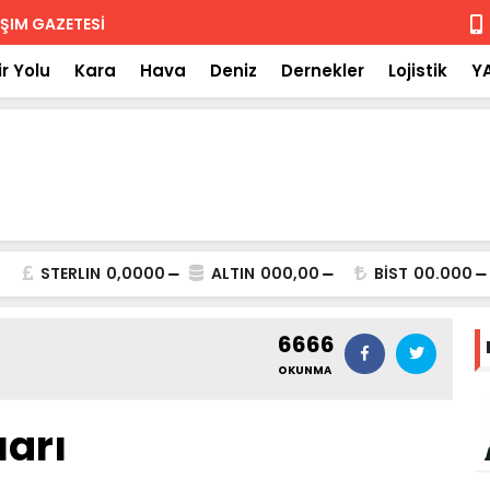
 iade
Isuzu'nun F
r Yolu
Kara
Hava
Deniz
Dernekler
Lojistik
Y
STERLIN
0,0000
ALTIN
000,00
BİST
00.000
6666
OKUNMA
uarı