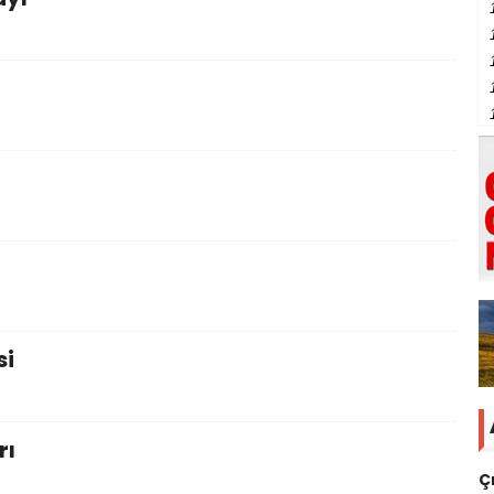
si
rı
Ç