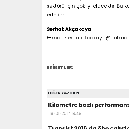
sektörü için çok iyi olacaktır. Bu
ederim.
Serhat Akçakaya
E-mail:
serhatakcakaya@hotmai
ETİKETLER:
DİĞER YAZILARI
Kilometre bazlı performans
18-01-2017 19:49
Transist 2016 da öho çalışt