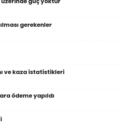
i üzerinde güç yoktur
ılması gerekenler
 ve kaza istatistikleri
lara ödeme yapıldı
i