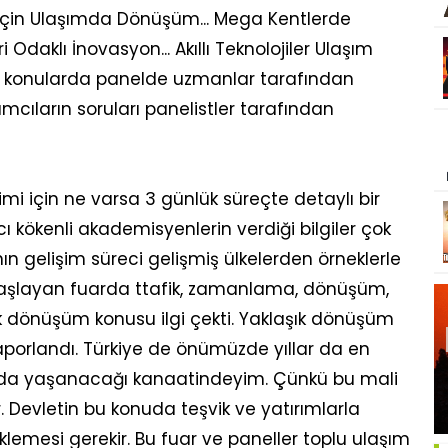
er için Ulaşımda Dönüşüm... Mega Kentlerde
daklı İnovasyon... Akıllı Teknolojiler Ulaşım
ibi konularda panelde uzmanlar tarafından
ılımcıların soruları panelistler tarafından
imi için ne varsa 3 günlük süreçte detaylı bir
cı kökenli akademisyenlerin verdiği bilgiler çok
n gelişim süreci gelişmiş ülkelerden örneklerle
a başlayan fuarda ttafik, zamanlama, dönüşüm,
ok dönüşüm konusu ilgi çekti. Yaklaşık dönüşüm
aporlandı. Türkiye de önümüzde yıllar da en
da yaşanacağı kanaatindeyim. Çünkü bu mali
 Devletin bu konuda teşvik ve yatırımlarla
lemesi gerekir. Bu fuar ve paneller toplu ulaşım