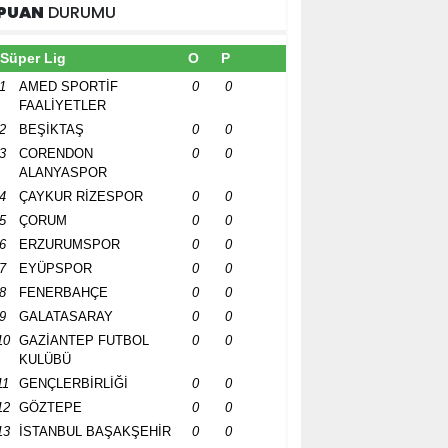
PUAN
DURUMU
Süper Lig
O
P
1
AMED SPORTİF
0
0
FAALİYETLER
2
BEŞİKTAŞ
0
0
3
CORENDON
0
0
ALANYASPOR
4
ÇAYKUR RİZESPOR
0
0
5
ÇORUM
0
0
6
ERZURUMSPOR
0
0
7
EYÜPSPOR
0
0
8
FENERBAHÇE
0
0
9
GALATASARAY
0
0
10
GAZİANTEP FUTBOL
0
0
KULÜBÜ
11
GENÇLERBİRLİĞİ
0
0
12
GÖZTEPE
0
0
13
İSTANBUL BAŞAKŞEHİR
0
0