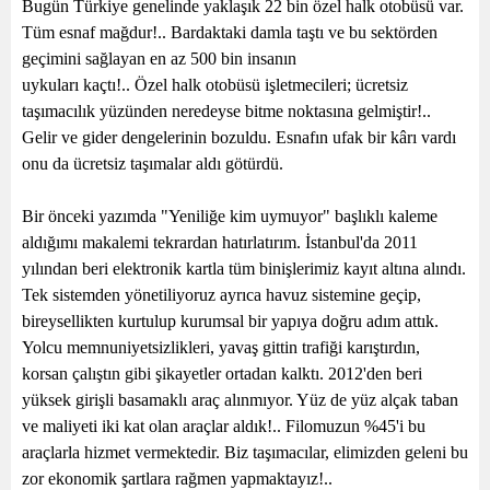
Bugün Türkiye genelinde yaklaşık 22 bin özel halk otobüsü var.
Tüm esnaf mağdur!.. Bardaktaki damla taştı ve bu sektörden
geçimini sağlayan en az 500 bin insanın
uykuları kaçtı!.. Özel halk otobüsü işletmecileri; ücretsiz
taşımacılık yüzünden neredeyse bitme noktasına gelmiştir!..
Gelir ve gider dengelerinin bozuldu. Esnafın ufak bir kârı vardı
onu da ücretsiz taşımalar aldı götürdü.
Bir önceki yazımda "Yeniliğe kim uymuyor" başlıklı kaleme
aldığımı makalemi tekrardan hatırlatırım. İstanbul'da 2011
yılından beri elektronik kartla tüm binişlerimiz kayıt altına alındı.
Tek sistemden yönetiliyoruz ayrıca havuz sistemine geçip,
bireysellikten kurtulup kurumsal bir yapıya doğru adım attık.
Yolcu memnuniyetsizlikleri, yavaş gittin trafiği karıştırdın,
korsan çalıştın gibi şikayetler ortadan kalktı. 2012'den beri
yüksek girişli basamaklı araç alınmıyor. Yüz de yüz alçak taban
ve maliyeti iki kat olan araçlar aldık!.. Filomuzun %45'i bu
araçlarla hizmet vermektedir. Biz taşımacılar, elimizden geleni bu
zor ekonomik şartlara rağmen yapmaktayız!..