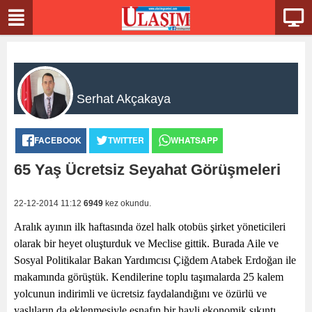
Serhat Akçakaya
FACEBOOK
TWITTER
WHATSAPP
65 Yaş Ücretsiz Seyahat Görüşmeleri
22-12-2014 11:12
6949
kez okundu.
Aralık ayının ilk haftasında özel halk otobüs şirket yöneticileri
olarak bir heyet oluşturduk ve Meclise gittik. Burada Aile ve
Sosyal Politikalar Bakan Yardımcısı Çiğdem Atabek Erdoğan ile
makamında görüştük. Kendilerine toplu taşımalarda 25 kalem
yolcunun indirimli ve ücretsiz faydalandığını ve özürlü ve
yaşlıların da eklenmesiyle esnafın bir hayli ekonomik sıkıntı