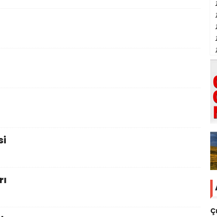
si
rı
Ç