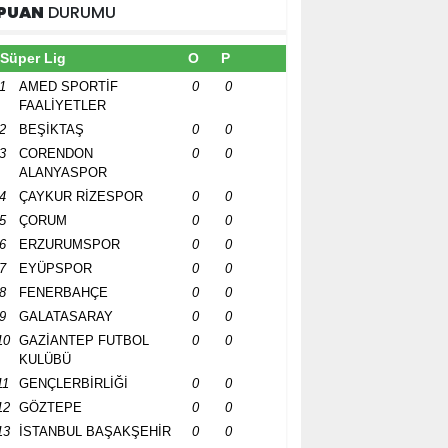
PUAN
DURUMU
Süper Lig
O
P
1
AMED SPORTİF
0
0
FAALİYETLER
2
BEŞİKTAŞ
0
0
3
CORENDON
0
0
ALANYASPOR
4
ÇAYKUR RİZESPOR
0
0
5
ÇORUM
0
0
6
ERZURUMSPOR
0
0
7
EYÜPSPOR
0
0
8
FENERBAHÇE
0
0
9
GALATASARAY
0
0
10
GAZİANTEP FUTBOL
0
0
KULÜBÜ
11
GENÇLERBİRLİĞİ
0
0
12
GÖZTEPE
0
0
13
İSTANBUL BAŞAKŞEHİR
0
0