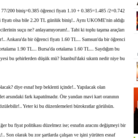
a 77/200 biniş=0.385 öğrenci fiyatı 1.10 + 0.385=1.485 /2=0.742
i fiyatı olsa bile 2.20 TL günlük biniş!.. Aynı UKOME'nin aldığı
ecilerinin suçu ne? anlayamıyorum!.. Tabi ki toplu taşıma araçları
.. Ankara'da bir öğrenci fiyatı 1.60 TL... Samsun'da bir öğrenci
tı ortalama 1.90 TL... Bursa'da ortalama 1.60 TL... Saydığım bu
iyesi bu şehirlerden düşük mü? İstanbul'daki sıkıntı nedir niye bu
acak? diye esnaf hep beklenti içinde!.. Yapılacak olan
ilet arsındaki fark kapatılmadır. Öte yandan mavi kart oranının
ülebilir!.. Yeter ki bu düzenlemeleri bürokratlar görülsün.
er bu fiyat politikası düzelmez ise; esnafın aracını değişmeyi bir
.. Son olarak bu zor şartlarda çalışan ve işini yürüten esnaf