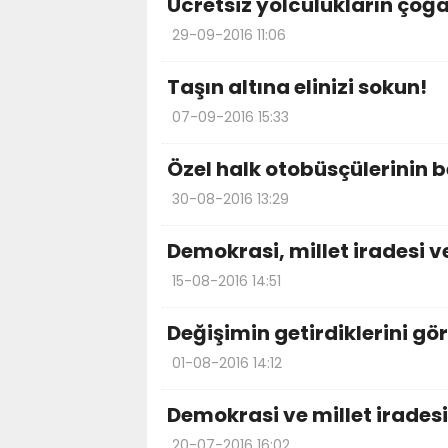
Ücretsiz yolculukların çoğ
29-09-2016 11:06
Taşın altına elinizi sokun!
07-09-2016 15:33
Özel halk otobüsçülerinin b
30-08-2016 13:29
Demokrasi, millet iradesi v
15-08-2016 14:51
Değişimin getirdiklerini gö
01-08-2016 14:12
Demokrasi ve millet irades
20-07-2016 16:02