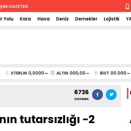
 iade
Isuzu'nun F
r Yolu
Kara
Hava
Deniz
Dernekler
Lojistik
Y
STERLIN
0,0000
ALTIN
000,00
BİST
00.000
6736
OKUNMA
nın tutarsızlığı -2