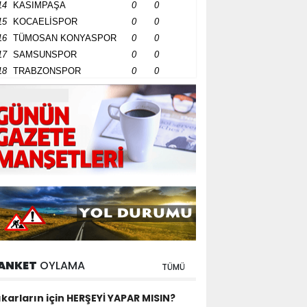
14
KASIMPAŞA
0
0
15
KOCAELİSPOR
0
0
16
TÜMOSAN KONYASPOR
0
0
17
SAMSUNSPOR
0
0
18
TRABZONSPOR
0
0
ANKET
OYLAMA
TÜMÜ
ıkarların için HERŞEYİ YAPAR MISIN?