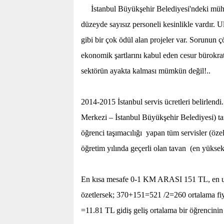
İstanbul Büyükşehir Belediyesi'ndeki mühen
düzeyde sayısız personeli kesinlikle vardır. 
gibi bir çok ödül alan projeler var. Sorunun 
ekonomik şartlarını kabul eden cesur bürokrat
sektörün ayakta kalması mümkün değil!..
2014-2015 İstanbul servis ücretleri belirlen
Merkezi – İstanbul Büyükşehir Belediyesi) ta
öğrenci taşımacılığı
yapan tüm servisler (özel 
öğretim yılında geçerli olan tavan
(en yüksek)
En kısa mesafe 0-
1 KM
ARASI 151 TL, en uz
özetlersek; 370+151=521 /2=260 ortalama fiy
=11.81 TL gidiş geliş ortalama bir öğrencinin