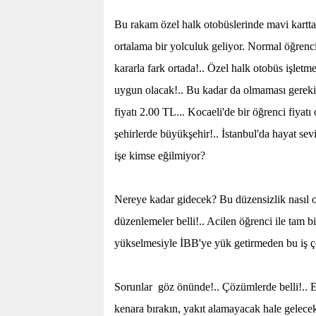
Bu rakam özel halk otobüslerinde mavi kartt
ortalama bir yolculuk geliyor. Normal öğrenc
kararla fark ortada!.. Özel halk otobüs işletm
uygun olacak!.. Bu kadar da olmaması gerekir!
fiyatı 2.00 TL... Kocaeli'de bir öğrenci fiya
şehirlerde büyükşehir!.. İstanbul'da hayat sev
işe kimse eğilmiyor?
Nereye kadar gidecek? Bu düzensizlik nasıl ol
düzenlemeler belli!.. Acilen öğrenci ile tam b
yükselmesiyle İBB'ye yük getirmeden bu iş çöz
Sorunlar
göz önünde!.. Çözümlerde belli!.. Eğ
kenara bırakın, yakıt alamayacak hale gelecek!