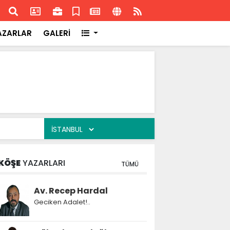
ransa'daki başarısı
Akran
AZARLAR
GALERİ
KÖŞE
YAZARLARI
TÜMÜ
Av. Recep Hardal
Geciken Adalet!..