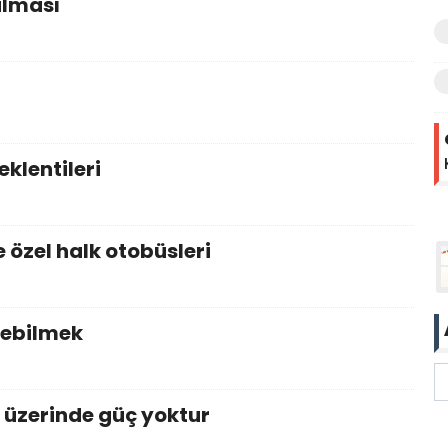
alması
eklentileri
e özel halk otobüsleri
rebilmek
i üzerinde güç yoktur