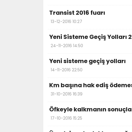
Transist 2016 fuarı
13-12-2016 10:27
Yeni Sisteme Geçiş Yolları 2
24-11-2016 14:50
Yeni sisteme geçiş yolları
14-11-2016 22:50
Km başına hak ediş ödeme
31-10-2016 16:39
Öfkeyle kalkmanın sonuçla
17-10-2016 15:25