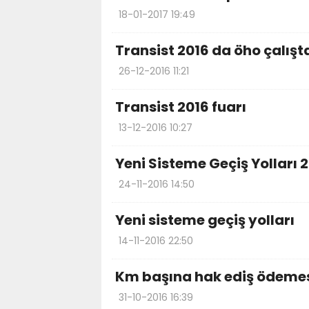
18-01-2017 19:49
Transist 2016 da öho çalışt
26-12-2016 11:21
Transist 2016 fuarı
13-12-2016 10:27
Yeni Sisteme Geçiş Yolları 2
24-11-2016 14:50
Yeni sisteme geçiş yolları
14-11-2016 22:50
Km başına hak ediş ödeme
31-10-2016 16:39