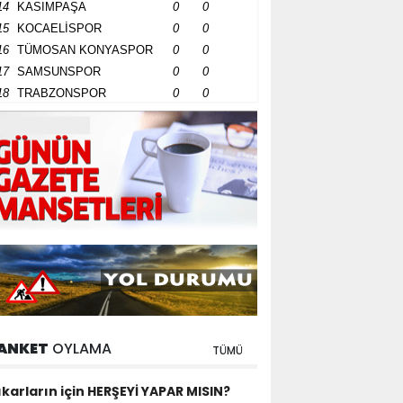
14
KASIMPAŞA
0
0
15
KOCAELİSPOR
0
0
16
TÜMOSAN KONYASPOR
0
0
17
SAMSUNSPOR
0
0
18
TRABZONSPOR
0
0
ANKET
OYLAMA
TÜMÜ
ıkarların için HERŞEYİ YAPAR MISIN?