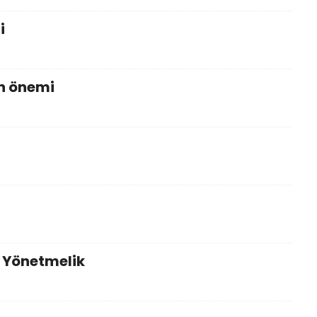
i
n önemi
 Yönetmelik