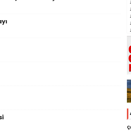
ayı
si
Ç