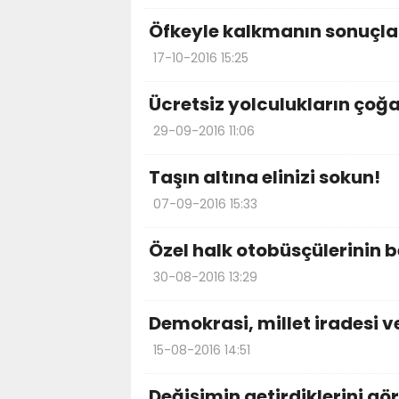
Öfkeyle kalkmanın sonuçla
17-10-2016 15:25
Ücretsiz yolculukların çoğ
29-09-2016 11:06
Taşın altına elinizi sokun!
07-09-2016 15:33
Özel halk otobüsçülerinin b
30-08-2016 13:29
Demokrasi, millet iradesi v
15-08-2016 14:51
Değişimin getirdiklerini gö