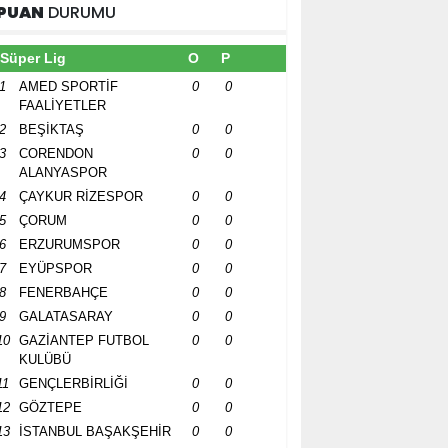
PUAN
DURUMU
Süper Lig
O
P
1
AMED SPORTİF
0
0
FAALİYETLER
2
BEŞİKTAŞ
0
0
3
CORENDON
0
0
ALANYASPOR
4
ÇAYKUR RİZESPOR
0
0
5
ÇORUM
0
0
6
ERZURUMSPOR
0
0
7
EYÜPSPOR
0
0
8
FENERBAHÇE
0
0
9
GALATASARAY
0
0
10
GAZİANTEP FUTBOL
0
0
KULÜBÜ
11
GENÇLERBİRLİĞİ
0
0
12
GÖZTEPE
0
0
13
İSTANBUL BAŞAKŞEHİR
0
0