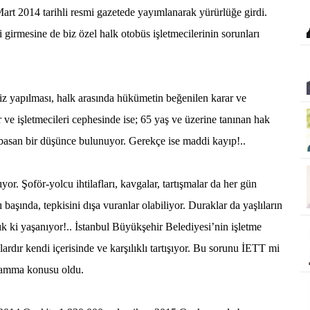
art 2014 tarihli resmi gazetede yayımlanarak yürürlüğe girdi.
 girmesine de biz özel halk otobüs işletmecilerinin sorunları
tsiz yapılması, halk arasında hükümetin beğenilen karar ve
ve işletmecileri cephesinde ise; 65 yaş ve üzerine tanınan hak
 basan bir düşünce bulunuyor. Gerekçe ise maddi kayıp!..
yor. Şoför-yolcu ihtilafları, kavgalar, tartışmalar da her gün
ı başında, tepkisini dışa vuranlar olabiliyor. Duraklar da yaşlıların
k ki yaşanıyor!.. İstanbul Büyükşehir Belediyesi’nin işletme
aylardır kendi içerisinde ve karşılıklı tartışıyor. Bu sorunu İETT mi
uamma konusu oldu.