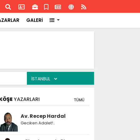
ransa'daki başarısı
Akran
AZARLAR
GALERİ
KÖŞE
YAZARLARI
TÜMÜ
Av. Recep Hardal
Geciken Adalet!..