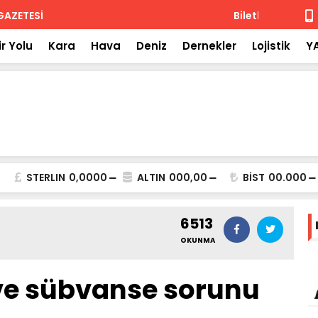
 iade
Isuzu'nun F
r Yolu
Kara
Hava
Deniz
Dernekler
Lojistik
Y
STERLIN
0,0000
ALTIN
000,00
BİST
00.000
6513
OKUNMA
ve sübvanse sorunu