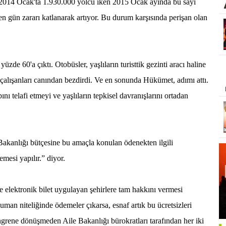
, 2014 Ocak'ta 1.930.000 yolcu iken 2015 Ocak ayında bu sayı
en gün zararı katlanarak artıyor. Bu durum karşısında perişan olan
yüzde 60'a çıktı. Otobüsler, yaşlıların turisttik gezinti aracı haline
 çalışanları canından bezdirdi. Ve en sonunda Hükümet, adımı attı.
ını telafi etmeyi ve yaşlıların tepkisel davranışlarını ortadan
akanlığı bütçesine bu amaçla konulan ödenekten ilgili
emesi yapılır.” diyor.
le elektronik bilet uygulayan şehirlere tam hakkını vermesi
uman niteliğinde ödemeler çıkarsa, esnaf artık bu ücretsizleri
grene dönüşmeden Aile Bakanlığı bürokratları tarafından her iki