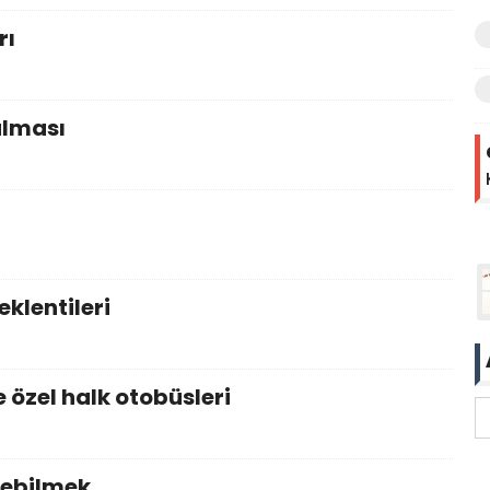
rı
alması
eklentileri
e özel halk otobüsleri
rebilmek