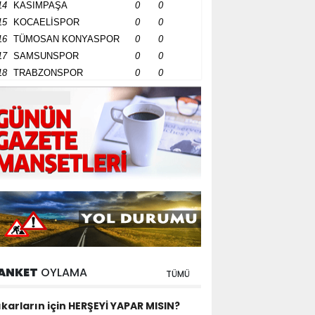
14
KASIMPAŞA
0
0
15
KOCAELİSPOR
0
0
16
TÜMOSAN KONYASPOR
0
0
17
SAMSUNSPOR
0
0
18
TRABZONSPOR
0
0
ANKET
OYLAMA
TÜMÜ
ıkarların için HERŞEYİ YAPAR MISIN?