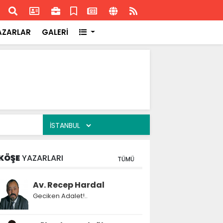
ransa'daki başarısı
Akran
AZARLAR
GALERİ
KÖŞE
YAZARLARI
TÜMÜ
Av. Recep Hardal
Geciken Adalet!..