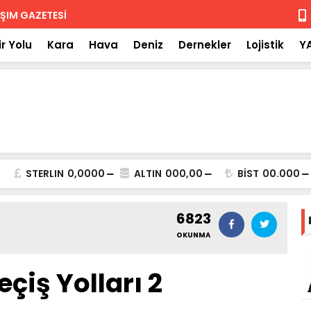
 iade
Isuzu'nun F
r Yolu
Kara
Hava
Deniz
Dernekler
Lojistik
Y
STERLIN
0,0000
ALTIN
000,00
BİST
00.000
6823
OKUNMA
çiş Yolları 2