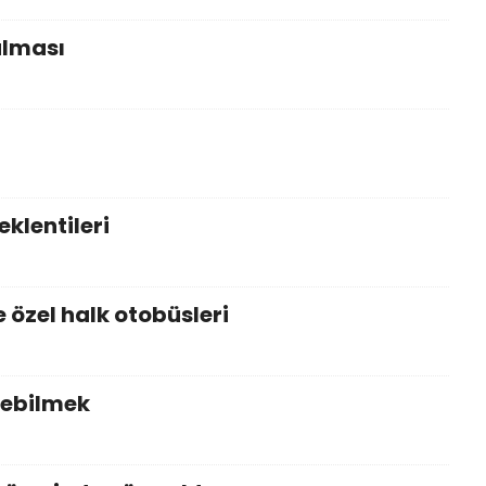
alması
eklentileri
e özel halk otobüsleri
rebilmek