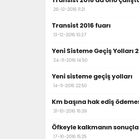
Transist 2016 da öho çalışt
26-12-2016 11:21
Transist 2016 fuarı
13-12-2016 10:27
Yeni Sisteme Geçiş Yolları 2
24-11-2016 14:50
Yeni sisteme geçiş yolları
14-11-2016 22:50
Km başına hak ediş ödeme
31-10-2016 16:39
Öfkeyle kalkmanın sonuçla
17-10-2016 15:25