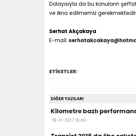
Dolayısıyla da bu konuların şeffa
ve ikna edilmemiz gerekmektedir
Serhat Akçakaya
E-mail:
serhatakcakaya@hotma
ETİKETLER:
DİĞER YAZILARI
Kilometre bazlı performans
18-01-2017 19:49