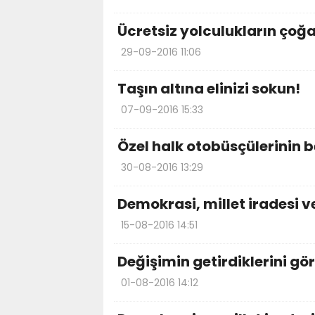
Ücretsiz yolculukların çoğ
29-09-2016 11:06
Taşın altına elinizi sokun!
07-09-2016 15:33
Özel halk otobüsçülerinin b
30-08-2016 13:29
Demokrasi, millet iradesi v
15-08-2016 14:51
Değişimin getirdiklerini gö
01-08-2016 14:12