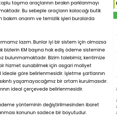
toplu taşıma araçlarının bırakın parklanmayı
almaktadır. Bu sebeple araçların kalacağı butik
ın bakım onarım ve temizlik işleri buralarda
urmamız lazım. Bunlar iyi bir sistem için olmazsa
rak bizlerin KM başına hak ediş ödeme sistemine
mız bulunmamaktadır. Bizim talebimiz, kentimize
ir bir hizmet sunabilmek için asgari maliyet
deale göre belirlenmesidir. İşletme şartlarının
 sıkıntı yaşamayacağımız bir ortam kurulmasıdır.
rının ideal çerçevede belirlenmesidir.
ödeme yönteminin değiştirilmesinden ibaret
planması konunun sadece bir boyutudur.