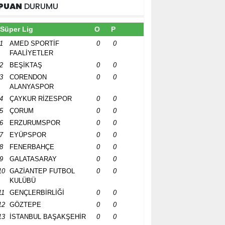
PUAN
DURUMU
Süper Lig
O
P
1
AMED SPORTİF
0
0
FAALİYETLER
2
BEŞİKTAŞ
0
0
3
CORENDON
0
0
ALANYASPOR
4
ÇAYKUR RİZESPOR
0
0
5
ÇORUM
0
0
6
ERZURUMSPOR
0
0
7
EYÜPSPOR
0
0
8
FENERBAHÇE
0
0
9
GALATASARAY
0
0
10
GAZİANTEP FUTBOL
0
0
KULÜBÜ
11
GENÇLERBİRLİĞİ
0
0
12
GÖZTEPE
0
0
13
İSTANBUL BAŞAKŞEHİR
0
0