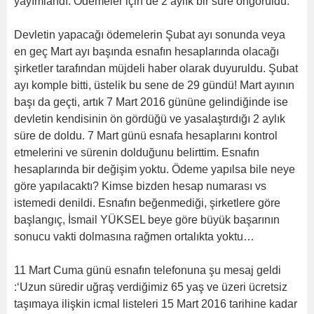
yayımlandı. Ödemeler için de 2 aylık bir süre öngörüldü.
Devletin yapacağı ödemelerin Şubat ayı sonunda veya
en geç Mart ayı başında esnafın hesaplarında olacağı
şirketler tarafından müjdeli haber olarak duyuruldu. Şubat
ayı komple bitti, üstelik bu sene de 29 gündü! Mart ayının
başı da geçti, artık 7 Mart 2016 gününe gelindiğinde ise
devletin kendisinin ön gördüğü ve yasalaştırdığı 2 aylık
süre de doldu. 7 Mart günü esnafa hesaplarını kontrol
etmelerini ve sürenin dolduğunu belirttim. Esnafın
hesaplarında bir değişim yoktu. Ödeme yapılsa bile neye
göre yapılacaktı? Kimse bizden hesap numarası vs
istemedi denildi. Esnafın beğenmediği, şirketlere göre
başlangıç, İsmail YÜKSEL beye göre büyük başarının
sonucu vakti dolmasına rağmen ortalıkta yoktu…
11 Mart Cuma günü esnafın telefonuna şu mesaj geldi
:‘Uzun süredir uğraş verdiğimiz 65 yaş ve üzeri ücretsiz
taşımaya ilişkin icmal listeleri 15 Mart 2016 tarihine kadar