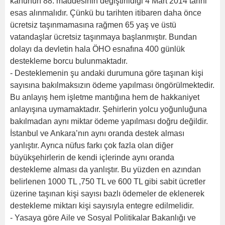
kanunun 88. maddesinin değiştirildiği 4 Mart 2014 tarihi
esas alınmalıdır. Çünkü bu tarihten itibaren daha önce
ücretsiz taşınmamasına rağmen 65 yaş ve üstü
vatandaşlar ücretsiz taşınmaya başlanmıştır. Bundan
dolayı da devletin hala ÖHO esnafına 400 günlük
destekleme borcu bulunmaktadır.
- Desteklemenin şu andaki durumuna göre taşınan kişi
sayısına bakılmaksızın ödeme yapılması öngörülmektedir.
Bu anlayış hem işletme mantığına hem de hakkaniyet
anlayışına uymamaktadır. Şehirlerin yolcu yoğunluğuna
bakılmadan aynı miktar ödeme yapılması doğru değildir.
İstanbul ve Ankara’nın aynı oranda destek alması
yanlıştır. Ayrıca nüfus farkı çok fazla olan diğer
büyükşehirlerin de kendi içlerinde aynı oranda
destekleme alması da yanlıştır. Bu yüzden en azından
belirlenen 1000 TL ,750 TL ve 600 TL gibi sabit ücretler
üzerine taşınan kişi sayısı bazlı ödemeler de eklenerek
destekleme miktarı kişi sayısıyla entegre edilmelidir.
- Yasaya göre Aile ve Sosyal Politikalar Bakanlığı ve