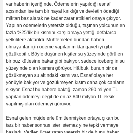
var haberin içeriğinde. Ödemelerin yapıldığı esnaf
açısından ise tam bir hayal kırıklığı ve devletin ödediği
miktarı baz alarak ne kadar zarar ettikleri ortaya çıkıyor.
Yapılan ödemelerin yetersiz olduğu, taşınan yolcunun en
fazla %25’lik bir kısmını karşılamaya yettiği defalarca
yetkililere aktarıldı. Muhtemelen bundan haberi
olmayanlar için ödeme yapılan miktar gayet iyi gibi
gözükebilir. Böyle düşünen kişiler su yüzeyinde görülen
bir buz kütlesine bakar gibi bakıyor, sadece iceberg’in su
yüzeyinde olan kısmını görüyor. Hâlbuki bunun bir de
gözükmeyen su altındaki kısmı var. Esnaf olaya her
yönüyle bakıyor ve gözükmeyen kısım daha çok canlarını
sıkıyor. Esnaf bu habere baktığı zaman 280 milyon TL
yapılan ödemeyi değil de en az 840 milyon TL eksik
yapılmış olan ödemeyi görüyor.
Esnaf gelen müjdelerle ümitlenmişken ortaya çıkan bu
tarz bir haber sonrası ister istemez yine tepki vermeye
başladı. Verilen ücret zaten yetersiz bir de bunu haber