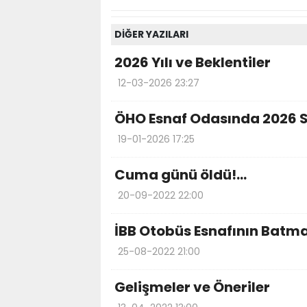
DİĞER YAZILARI
2026 Yılı ve Beklentiler
12-03-2026 23:27
ÖHO Esnaf Odasında 2026 
19-01-2026 17:25
Cuma günü öldü!...
20-09-2022 22:00
İBB Otobüs Esnafının Batma
25-08-2022 21:00
Gelişmeler ve Öneriler