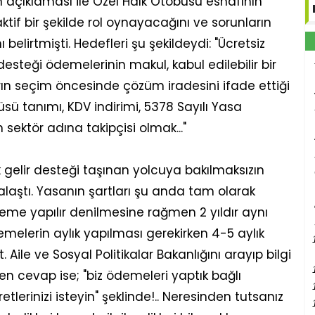
 açıklaması ile Özel Halk Otobüsü esnafının
if bir şekilde rol oynayacağını ve sorunların
elirtmişti. Hedefleri şu şekildeydi: "Ücretsiz
desteği ödemelerinin makul, kabul edilebilir bir
arın seçim öncesinde çözüm iradesini ifade ettiği
sü tanımı, KDV indirimi, 5378 Sayılı Yasa
sektör adına takipçisi olmak..."
 gelir desteği taşınan yolcuya bakılmaksızın
alaştı. Yasanın şartları şu anda tam olarak
nleme yapılır denilmesine rağmen 2 yıldır aynı
demelerin aylık yapılması gerekirken 4-5 aylık
ile ve Sosyal Politikalar Bakanlığını arayıp bilgi
en cevap ise; "biz ödemeleri yaptık bağlı
erinizi isteyin" şeklinde!.. Neresinden tutsanız