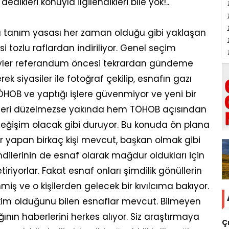
dedikleri konuyla ilgilendikleri bile yok!..
sü tanım yasası her zaman olduğu gibi yaklaşan
tozlu raflardan indiriliyor. Genel seçim
eyler referandum öncesi tekrardan gündeme
ek siyasiler ile fotoğraf çekilip, esnafın gazı
TÖHOB ve yaptığı işlere güvenmiyor ve yeni bir
lirleri düzelmezse yakında hem TÖHOB açısından
eğişim olacak gibi duruyor. Bu konuda ön plana
r yapan birkaç kişi mevcut, başkan olmak gibi
ndilerinin de esnaf olarak mağdur oldukları için
tiriyorlar. Fakat esnaf onları şimdilik gönüllerin
miş ve o kişilerden gelecek bir kıvılcıma bakıyor.
kim olduğunu bilen esnaflar mevcut. Bilmeyen
ğının haberlerini herkes alıyor. Siz araştırmaya
Ç