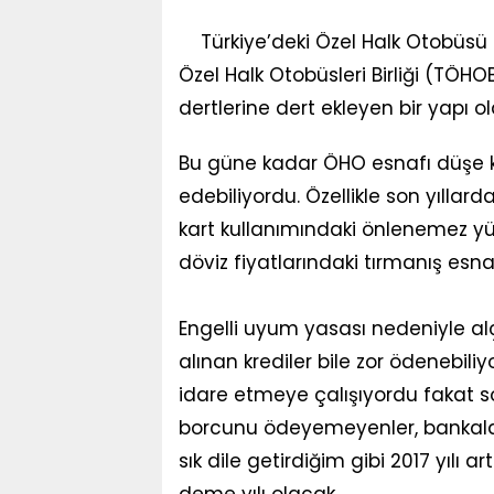
Türkiye’deki Özel Halk Otobüsü
Özel Halk Otobüsleri Birliği (TÖHO
dertlerine dert ekleyen bir yapı o
Bu güne kadar ÖHO esnafı düşe k
edebiliyordu. Özellikle son yıllarda
kart kullanımındaki önlenemez yüks
döviz fiyatlarındaki tırmanış esnafı
Engelli uyum yasası nedeniyle al
alınan krediler bile zor ödenebiliy
idare etmeye çalışıyordu fakat s
borcunu ödeyemeyenler, bankaların
sık dile getirdiğim gibi 2017 yıl
deme yılı olacak.