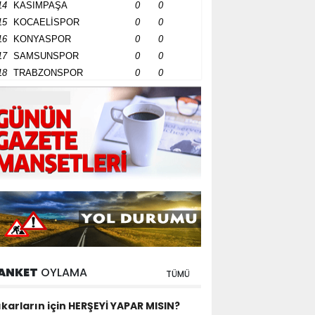
14
KASIMPAŞA
0
0
15
KOCAELİSPOR
0
0
16
KONYASPOR
0
0
17
SAMSUNSPOR
0
0
18
TRABZONSPOR
0
0
ANKET
OYLAMA
TÜMÜ
ıkarların için HERŞEYİ YAPAR MISIN?