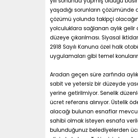
yılı sonunda yapmış olduğu basın
yaşadığı sorunların çözümünde akt
çözümü yolunda takipçi olacağını b
yolculuklara sağlanan aylık gelir 
düzeye çıkarılması. Siyasal iktid
2918 Sayılı Kanuna özel halk otobü
uygulamaları gibi temel konuların 
Aradan geçen süre zarfında aylık
sabit ve yetersiz bir düzeyde yas
yerine getirilmiyor. Senelik düze
ücret referans alınıyor. Üstelik ö
alacağı bulunan esnaflar mevcut. A
sahibi olmak isteyen esnafa veril
bulunduğunuz belediyelerden ücretl