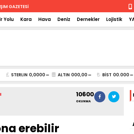
 iade
Isuzu'nun F
r Yolu
Kara
Hava
Deniz
Dernekler
Lojistik
Y
STERLIN
0,0000
ALTIN
000,00
BİST
00.000
10600
ı
OKUNMA
na erebilir