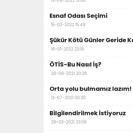
13-04-2022 13:00
Esnaf Odası Seçimi
15-03-2022 15:49
Şükür Kötü Günler Geride K
16-01-2022 23:18
ÖTİS-Bu Nasıl İş?
29-09-2021 20:26
Orta yolu bulmamız lazım!
13-07-2021 00:30
Bilgilendirilmek İstiyoruz
29-03-2021 23:06