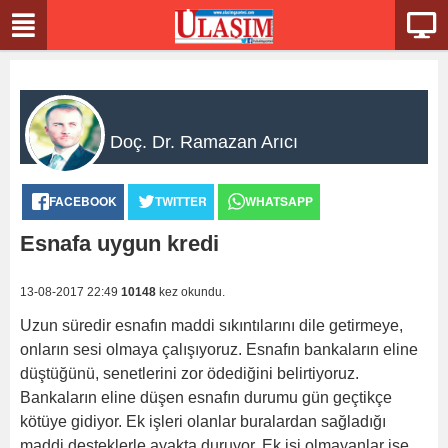
Doç. Dr. Ramazan Arıcı
FACEBOOK
TWITTER
WHATSAPP
Esnafa uygun kredi
13-08-2017 22:49
10148
kez okundu.
Uzun süredir esnafın maddi sıkıntılarını dile getirmeye,
onların sesi olmaya çalışıyoruz. Esnafın bankaların eline
düştüğünü, senetlerini zor ödediğini belirtiyoruz.
Bankaların eline düşen esnafın durumu gün geçtikçe
kötüye gidiyor. Ek işleri olanlar buralardan sağladığı
maddi desteklerle ayakta duruyor. Ek işi olmayanlar ise