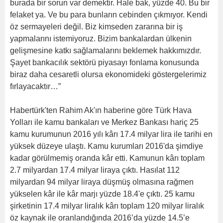
burada bir sorun var demektir. Hale bak, yüzde 40. Bu bir
felaket ya. Ve bu para bunların cebinden çıkmıyor. Kendi
öz sermayeleri değil. Biz kimseden zararına bir iş
yapmalarını istemiyoruz. Bizim bankalardan ülkenin
gelişmesine katkı sağlamalarını beklemek hakkımızdır.
Şayet bankacılık sektörü piyasayı fonlama konusunda
biraz daha cesaretli olursa ekonomideki göstergelerimiz
fırlayacaktır…”
Habertürk'ten Rahim Ak'ın haberine göre Türk Hava
Yolları ile kamu bankaları ve Merkez Bankası hariç 25
kamu kurumunun 2016 yılı kârı 17.4 milyar lira ile tarihi en
yüksek düzeye ulaştı. Kamu kurumları 2016'da şimdiye
kadar görülmemiş oranda kâr etti. Kamunun kârı toplam
2.7 milyardan 17.4 milyar liraya çıktı. Hasılat 112
milyardan 94 milyar liraya düşmüş olmasına rağmen
yükselen kâr ile kâr marjı yüzde 18.4'e çıktı. 25 kamu
şirketinin 17.4 milyar liralık kârı toplam 120 milyar liralık
öz kaynak ile oranlandığında 2016’da yüzde 14.5’e