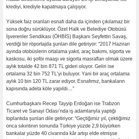
krediyi, krediyle kapatmaya çalışıyor.
Yüksek faiz oranları esnafı daha da içinden çıkılamaz bir
sona doğru sürüklüyor. Özel Halk ve Belediye Otobüsü
İşverenler Sendikası (ÖHBİS) Başkanı Seyfettin Savaş,
verdiği bir röportajda şunları dile getiriyor: “2017 Haziran
ayında otobüslerin ortalama yakıt, araç bakımı, sigorta ve
kaskosu, iki şoför maaşı ve sigorta masrafları olmak üzere
aylık totalde 42 bin 871 TL gideri oluyor. Geliri ise
ortalama 32 bin 752 TL’yi buluyor. Yani bir araç ortalama
aylık 10 bin 120 TL zarar ediyor. Esnafımız, bankaların
kapısında adeta köle yapıldı…”
Cumhurbaşkanı Recep Tayyip Erdoğan ise Trabzon
Ticaret ve Sanayi Odası’nda iş adamlarıyla yaptığı
toplantıda şunları dile getiriyor: “Geçtiğimiz yıl, çektiğimiz
onca sıkıntının sonunda Türkiye yüzde 2,9 büyürken
bankalar yüzde 40 civarında kâr artışı elde etmişse