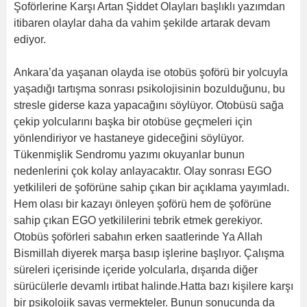
Şoförlerine Karşı Artan Şiddet Olayları başlıklı yazımdan
itibaren olaylar daha da vahim şekilde artarak devam
ediyor.
Ankara’da yaşanan olayda ise otobüs şoförü bir yolcuyla
yaşadığı tartışma sonrası psikolojisinin bozulduğunu, bu
stresle giderse kaza yapacağını söylüyor. Otobüsü sağa
çekip yolcularını başka bir otobüse geçmeleri için
yönlendiriyor ve hastaneye gideceğini söylüyor.
Tükenmişlik Sendromu yazımı okuyanlar bunun
nedenlerini çok kolay anlayacaktır. Olay sonrası EGO
yetkilileri de şoförüne sahip çıkan bir açıklama yayımladı.
Hem olası bir kazayı önleyen şoförü hem de şoförüne
sahip çıkan EGO yetkililerini tebrik etmek gerekiyor.
Otobüs şoförleri sabahın erken saatlerinde Ya Allah
Bismillah diyerek marşa basıp işlerine başlıyor. Çalışma
süreleri içerisinde içeride yolcularla, dışarıda diğer
sürücülerle devamlı irtibat halinde.Hatta bazı kişilere karşı
bir psikolojik savaş vermekteler. Bunun sonucunda da