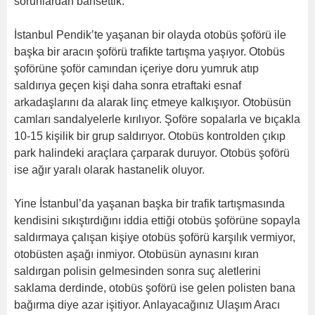
sorunlardan bahsettik.
İstanbul Pendik’te yaşanan bir olayda otobüs şoförü ile
başka bir aracın şoförü trafikte tartışma yaşıyor. Otobüs
şoförüne şoför camından içeriye doru yumruk atıp
saldırıya geçen kişi daha sonra etraftaki esnaf
arkadaşlarını da alarak linç etmeye kalkışıyor. Otobüsün
camları sandalyelerle kırılıyor. Şoföre sopalarla ve bıçakla
10-15 kişilik bir grup saldırıyor. Otobüs kontrolden çıkıp
park halindeki araçlara çarparak duruyor. Otobüs şoförü
ise ağır yaralı olarak hastanelik oluyor.
Yine İstanbul’da yaşanan başka bir trafik tartışmasında
kendisini sıkıştırdığını iddia ettiği otobüs şoförüne sopayla
saldırmaya çalışan kişiye otobüs şoförü karşılık vermiyor,
otobüsten aşağı inmiyor. Otobüsün aynasını kıran
saldırgan polisin gelmesinden sonra suç aletlerini
saklama derdinde, otobüs şoförü ise gelen polisten bana
bağırma diye azar işitiyor. Anlayacağınız Ulaşım Aracı